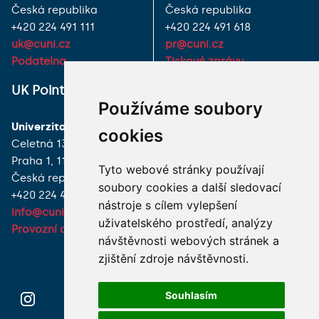
Česká republika
Česká republika
+420 224 491 111
+420 224 491 618
uk@cuni.cz
pr@cuni.cz
Podatelna
Tiskové zprávy
UK Point
VŠECHNY KONTAKTY
Používáme soubory
Univerzita Karlova
MÁM DOTAZ
cookies
Celetná 13
Praha 1, 116 36
JAK K NÁM?
Tyto webové stránky používají
Česká republika
soubory cookies a další sledovací
+420 224 491 850
nástroje s cílem vylepšení
info@cuni.cz
uživatelského prostředí, analýzy
Provozní doba a kontakty
návštěvnosti webových stránek a
zjištění zdroje návštěvnosti.
Souhlasím