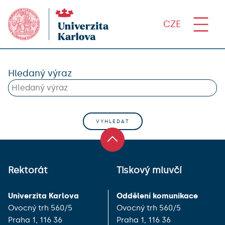
CZE
Hledaný výraz
Rektorát
Tiskový mluvčí
Univerzita Karlova
Oddělení komunikace
Ovocný trh 560/5
Ovocný trh 560/5
Praha 1, 116 36
Praha 1, 116 36