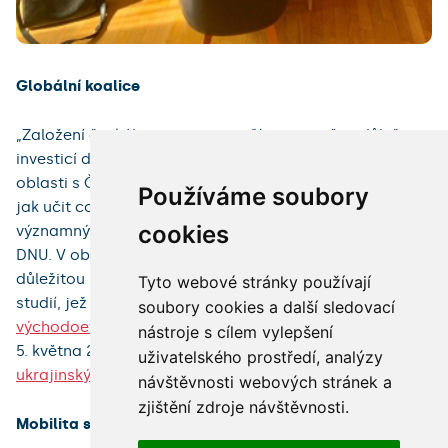
Globální koalice
„Založení českého centra na naší univerzitě je důležitou
investicí do dlouhodobé spolupráce Dněpropetrovské
oblasti
s Českou republikou. Ochota UK nám poradit,
Používáme soubory
jak učit co nejefektivněji, pomůže posunout naši práci o
cookies
významný krok dál,“ zdůraznil
Sergiy Okovytyy
, rektor
DNU. V oblasti jazyka a kultury hraje pro obě instituce
důležitou roli rovněž kooperace na poli ukrajinských
Tyto webové stránky používají
studií, jež mají na UK dlouhou tradici díky
Ústavu
soubory cookies a další sledovací
východoevropských studií
Filozofické fakulty UK, jež se
nástroje s cílem vylepšení
5. května 2025 navíc stala součástí
Globální koalice
uživatelského prostředí, analýzy
ukrajinských studií
.
návštěvnosti webových stránek a
zjištění zdroje návštěvnosti.
Mobilita s Erasmus+