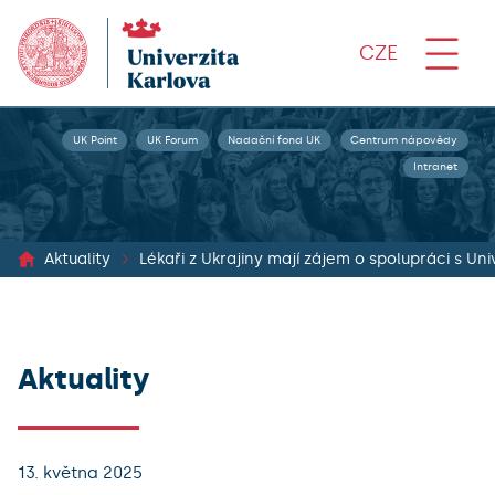
CZE
UK Point
UK Forum
Nadační fond UK
Centrum nápovědy
Intranet
Aktuality
Lékaři z Ukrajiny mají zájem o spolupráci s Un
Aktuality
13. května 2025