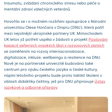
traumatu, zvládání chronického stresu nebo péče o
mentální zdraví válečných veteránů.
Hovořilo se i o možném rozšíření spolupráce s Národní
univerzitou Olese Hončara v Dnipru (DNU), která patří
mezi nejsilnější ukrajinské partnery UK. Mimochodem
UK letos již potřetí uspěla v žádosti o projekt
Posilování
kapacit veřejných vysokých škol v rozvojových zemích
se zaměřením na rozvoj internacionalizace,
digitalizace, inkluze, wellbeingu a resilience na DNU.
Nově je na partnerské univerzitě budováno také
centrum pro výuku českého jazyka a české kultury,
náplní letošního projektu bude proto taktéž školení v
oblasti didaktiky češtiny, jež pro DNU připravuje
Ústav
jazykové a odborné přípravy
.