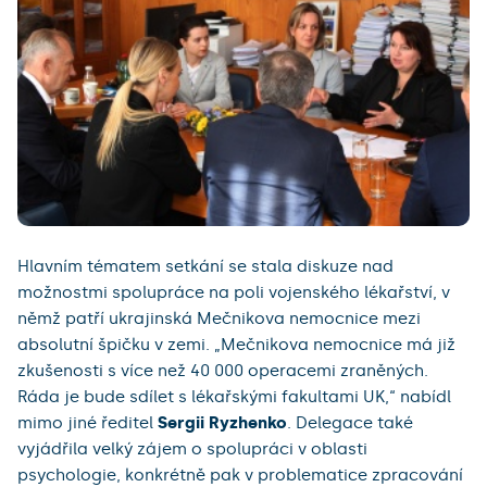
Hlavním tématem setkání se stala diskuze nad
možnostmi spolupráce na poli vojenského lékařství, v
němž patří ukrajinská Mečnikova nemocnice mezi
absolutní špičku v zemi. „Mečnikova nemocnice má již
zkušenosti s více než 40 000 operacemi zraněných.
Ráda je bude sdílet s lékařskými fakultami UK,“ nabídl
mimo jiné ředitel
Sergii Ryzhenko
. Delegace také
vyjádřila velký zájem o spolupráci v oblasti
psychologie, konkrétně pak v problematice zpracování