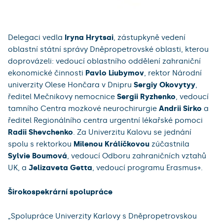
Delegaci vedla
Iryna Hrytsai
, zástupkyně vedení
oblastní státní správy Dněpropetrovské oblasti, kterou
doprovázeli: vedoucí oblastního oddělení zahraniční
ekonomické činnosti
Pavlo Liubymov
, rektor Národní
univerzity Olese Hončara v Dnipru
Sergiy Okovytyy
,
ředitel Mečnikovy nemocnice
Sergii Ryzhenko
, vedoucí
tamního Centra mozkové neurochirurgie
Andrii Sirko
a
ředitel Regionálního centra urgentní lékařské pomoci
Radii Shevchenko
. Za Univerzitu Kalovu se jednání
spolu s rektorkou
Milenou Králíčkovou
zúčastnila
Sylvie Boumová
, vedoucí Odboru zahraničních vztahů
UK, a
Jelizaveta Getta
, vedoucí programu Erasmus+.
Širokospekrární spolupráce
„Spolupráce Univerzity Karlovy s Dněpropetrovskou