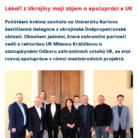
Lékaři z Ukrajiny mají zájem o spolupráci s UK
Počátkem května zavítala na Univerzitu Karlovu
šestičlenná delegace z ukrajinské Dněpropetrovské
oblasti. Obsahem jednání, které zahraniční partneři
vedli s rektorkou UK Milenou Králíčkovu a
zástupkyněmi Odboru zahraničních vztahů UK, se stal
rozvoj spolupráce v rámci mezinárodních projektů.