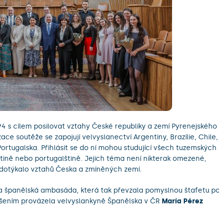
4 s cílem posilovat vztahy České republiky a zemí Pyrenejského
ce soutěže se zapojují velvyslanectví Argentiny, Brazílie, Chile,
ortugalska. Přihlásit se do ní mohou studující všech tuzemských
štině nebo portugalštině. Jejich téma není nikterak omezené,
 dotýkalo vztahů Česka a zmíněných zemí.
la španělská ambasáda, která tak převzala pomyslnou štafetu p
ášením provázela velvyslankyně Španělska v ČR
María Pérez