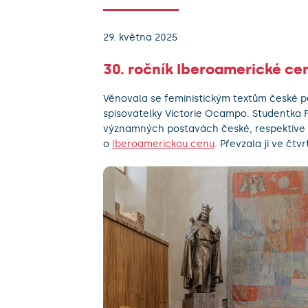
29. května 2025
30. ročník Iberoamerické ce
Věnovala se feministickým textům české po
spisovatelky Victorie Ocampo. Studentka F
významných postavách české, respektive a
o
Iberoamerickou cenu
. Převzala ji ve čt