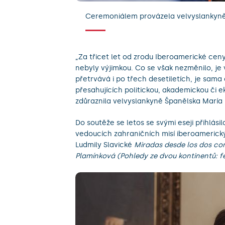
Ceremoniálem provázela velvyslankyně
„Za třicet let od zrodu Iberoamerické cen
nebyly výjimkou. Co se však nezměnilo, je
přetrvává i po třech desetiletích, je sa
přesahujících politickou, akademickou či e
zdůraznila velvyslankyně Španělska María
Do soutěže se letos se svými eseji přihlási
vedoucích zahraničních misí iberoamerickýc
Ludmily Slavické
Miradas desde los dos con
Plamínková (Pohledy ze dvou kontinentů: f