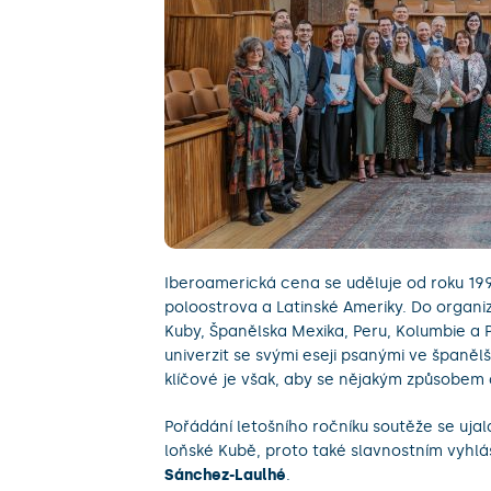
Iberoamerická cena se uděluje od roku 199
poloostrova a Latinské Ameriky. Do organiza
Kuby, Španělska Mexika, Peru, Kolumbie a P
univerzit se svými eseji psanými ve španěl
klíčové je však, aby se nějakým způsobem
Pořádání letošního ročníku soutěže se uja
loňské Kubě, proto také slavnostním vyhl
Sánchez-Laulhé
.