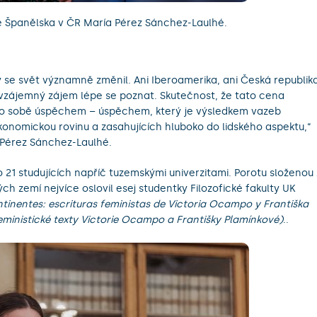
 Španělska v ČR María Pérez Sánchez-Laulhé.
y se svět významně změnil. Ani Iberoamerika, ani Česká republik
 vzájemný zájem lépe se poznat. Skutečnost, že tato cena
ma o sobě úspěchem – úspěchem, který je výsledkem vazeb
konomickou rovinu a zasahujících hluboko do lidského aspektu,“
 Pérez Sánchez-Laulhé.
lo 21 studujících napříč tuzemskými univerzitami. Porotu složenou 
h zemí nejvíce oslovil esej studentky Filozofické fakulty UK
tinentes: escrituras feministas de Victoria Ocampo y Františka
eministické texty Victorie Ocampo a Františky Plamínkové)
..