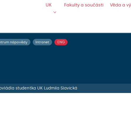
UK
Fakulty a součásti
Věda a v
ntrum nápovědy
Intranet
ENG
ovládla studentka UK Ludmila Slavická