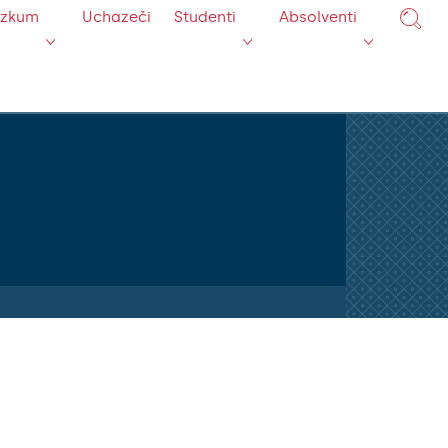
ýzkum
Uchazeči
Studenti
Absolventi