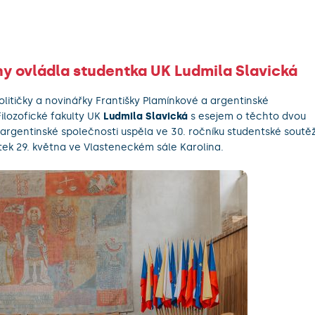
ny ovládla studentka UK Ludmila Slavická
litičky a novinářky Františky Plamínkové a argentinské
ilozofické fakulty UK
Ludmila Slavická
s esejem o těchto dvou
rgentinské společnosti uspěla ve 30. ročníku studentské soutě
vrtek 29. května ve Vlasteneckém sále Karolina.