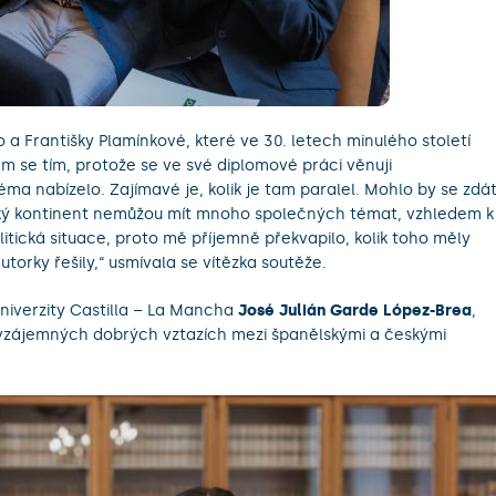
a Františky Plamínkové, které ve 30. letech minulého století
m se tím, protože se ve své diplomové práci věnuji
a nabízelo. Zajímavé je, kolik je tam paralel. Mohlo by se zdát
ký kontinent nemůžou mít mnoho společných témat, vzhledem k
olitická situace, proto mě příjemně překvapilo, kolik toho měly
torky řešily,“ usmívala se vítězka soutěže.
niverzity Castilla – La Mancha
José Julián Garde López-Brea
,
 vzájemných dobrých vztazích mezi španělskými a českými