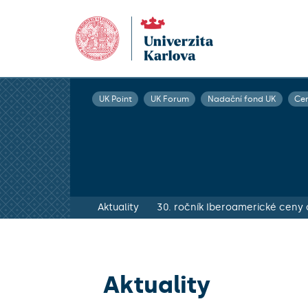
UK Point
UK Forum
Nadační fond UK
Ce
Aktuality
30. ročník Iberoamerické ceny 
Aktuality