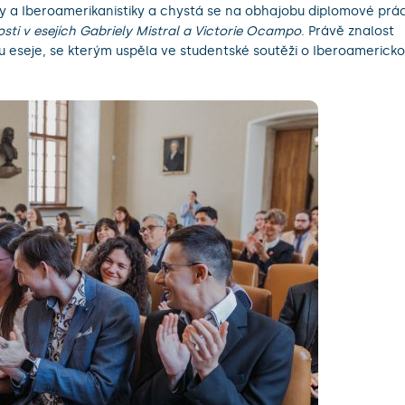
ky a Iberoamerikanistiky a chystá se na obhajobu diplomové prá
ti v esejích Gabriely Mistral a Victorie Ocampo
. Právě znalost
tu eseje, se kterým uspěla ve studentské soutěži o Iberoamerick