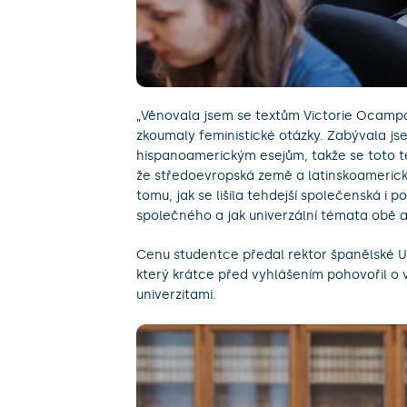
„Věnovala jsem se textům Victorie Ocampo 
zkoumaly feministické otázky. Zabývala jse
hispanoamerickým esejům, takže se toto tém
že středoevropská země a latinskoameric
tomu, jak se lišila tehdejší společenská i p
společného a jak univerzální témata obě au
Cenu studentce předal rektor španělské U
který krátce před vyhlášením pohovořil o
univerzitami.