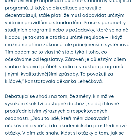
které ovlivňuje například i důležité standardy studijních
programů. „I když se akreditace upravují a
decentralizují, stále platí, že musí odpovídat určitým
vnitřním pravidlům a standardům. Práce s parametry
studijních programů nebo s požadavky, které se na ně
kladou, je tak stále otázkou určité regulace – i když
možná ne přímo zákonné, ale přinejmenším systémové.
Tím pádem se to vlastně stále týká i toho, co
očekáváme od legislativy. Zároveň je důležitým cílem
snaha sledovat průběh studia a strukturu programů
jinými, kvalitativnějšími způsoby. To považuji za
klíčové,“ konstatovala děkanka Lehečková.
Debatující se shodli na tom, že změny, k nimž ve
vysokém školství postupně dochází, se dějí hlavně
prostřednictvím výrazných a respektovaných
osobnosti. „Jsou to lidé, kteří mění dosavadní
očekávání a vnášejí do akademického prostředí nové
otázky. Vidím zde snahu klást si otázky o tom, jak se