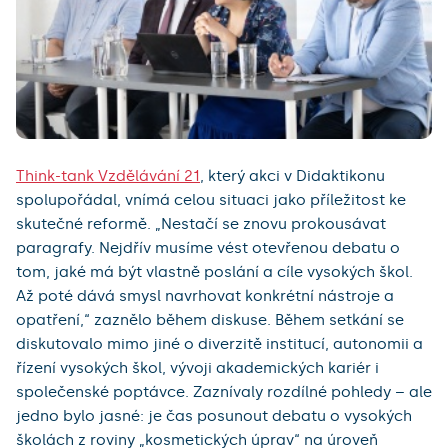
Think-tank Vzdělávání 21
, který akci v Didaktikonu
spolupořádal, vnímá celou situaci jako příležitost ke
skutečné reformě. „Nestačí se znovu prokousávat
paragrafy. Nejdřív musíme vést otevřenou debatu o
tom, jaké má být vlastně poslání a cíle vysokých škol.
Až poté dává smysl navrhovat konkrétní nástroje a
opatření,“ zaznělo během diskuse. Během setkání se
diskutovalo mimo jiné o diverzitě institucí, autonomii a
řízení vysokých škol, vývoji akademických kariér i
společenské poptávce. Zaznívaly rozdílné pohledy – ale
jedno bylo jasné: je čas posunout debatu o vysokých
školách z roviny „kosmetických úprav“ na úroveň