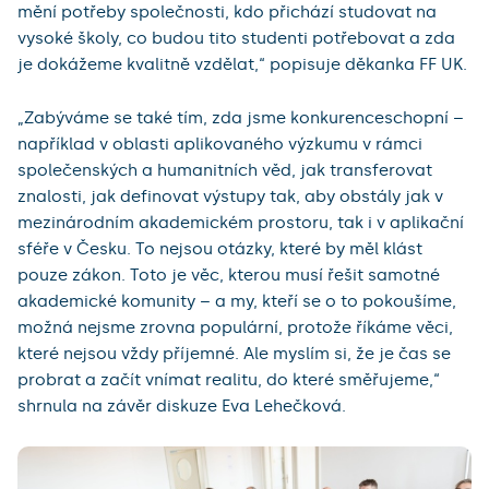
mění potřeby společnosti, kdo přichází studovat na
vysoké školy, co budou tito studenti potřebovat a zda
je dokážeme kvalitně vzdělat,“ popisuje děkanka FF UK.
„Zabýváme se také tím, zda jsme konkurenceschopní –
například v oblasti aplikovaného výzkumu v rámci
společenských a humanitních věd, jak transferovat
znalosti, jak definovat výstupy tak, aby obstály jak v
mezinárodním akademickém prostoru, tak i v aplikační
sféře v Česku. To nejsou otázky, které by měl klást
pouze zákon. Toto je věc, kterou musí řešit samotné
akademické komunity – a my, kteří se o to pokoušíme,
možná nejsme zrovna populární, protože říkáme věci,
které nejsou vždy příjemné. Ale myslím si, že je čas se
probrat a začít vnímat realitu, do které směřujeme,“
shrnula na závěr diskuze Eva Lehečková.