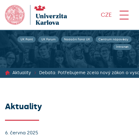
CZE
UK Point
UK Forum
Nadační fond UK
Centrum nápovědy
Intranet
Aktuality
Debata: Potřebujeme zcela nový zákon o vys
Aktuality
6. června 2025