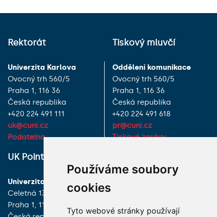
Rektorát
Tiskový mluvčí
Univerzita Karlova
Oddělení komunikace
Ovocný trh 560/5
Ovocný trh 560/5
Praha 1, 116 36
Praha 1, 116 36
Česká republika
Česká republika
+420 224 491 111
+420 224 491 618
uk@cuni.cz
pr@cuni.cz
Podatelna
Tiskové zprávy
UK Point
VŠECHNY KONTAKTY
Používáme soubory
Univerzita Karlova
MÁM DOTAZ
cookies
Celetná 13
Praha 1, 116 36
JAK K NÁM?
Tyto webové stránky používají
Česká republika