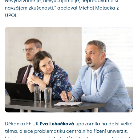
Nevyužíváme je, nevyučujeme je, nepředáváme si
navzájem zkušenosti,“ apeloval Michal Malacka z
UPOL.
Děkanka FF UK
Eva Lehečková
upozornila na další velké
téma, a sice problematiku centrálního řízení univerzit,