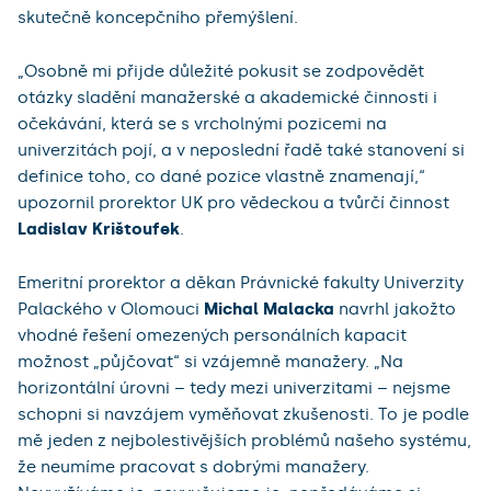
skutečně koncepčního přemýšlení.
„Osobně mi přijde důležité pokusit se zodpovědět
otázky sladění manažerské a akademické činnosti i
očekávání, která se s vrcholnými pozicemi na
univerzitách pojí, a v neposlední řadě také stanovení si
definice toho, co dané pozice vlastně znamenají,“
upozornil prorektor UK pro vědeckou a tvůrčí činnost
Ladislav Krištoufek
.
Emeritní prorektor a děkan Právnické fakulty Univerzity
Palackého v Olomouci
Michal Malacka
navrhl jakožto
vhodné řešení omezených personálních kapacit
možnost „půjčovat“ si vzájemně manažery. „Na
horizontální úrovni – tedy mezi univerzitami – nejsme
schopni si navzájem vyměňovat zkušenosti. To je podle
mě jeden z nejbolestivějších problémů našeho systému,
že neumíme pracovat s dobrými manažery.