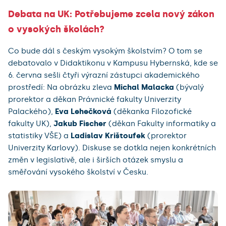
Debata na UK: Potřebujeme zcela nový zákon
o vysokých školách?
Co bude dál s českým vysokým školstvím? O tom se
debatovalo v Didaktikonu v Kampusu Hybernská, kde se
6. června sešli čtyři výrazní zástupci akademického
prostředí: Na obrázku zleva
Michal Malacka
(bývalý
prorektor a děkan Právnické fakulty Univerzity
Palackého),
Eva Lehečková
(děkanka Filozofické
fakulty UK),
Jakub Fischer
(děkan Fakulty informatiky a
statistiky VŠE) a
Ladislav Krištoufek
(prorektor
Univerzity Karlovy). Diskuse se dotkla nejen konkrétních
změn v legislativě, ale i širších otázek smyslu a
směřování vysokého školství v Česku.