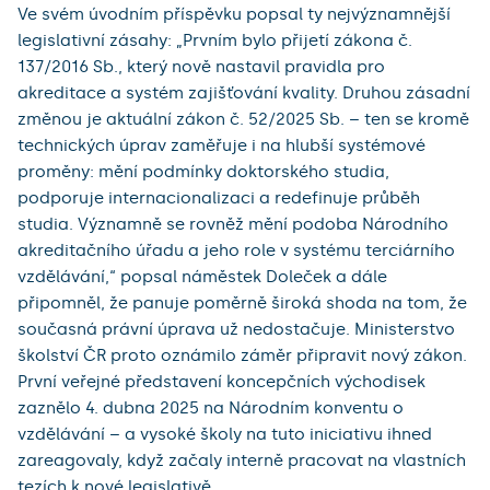
Ve svém úvodním příspěvku popsal ty nejvýznamnější
legislativní zásahy: „Prvním bylo přijetí zákona č.
137/2016 Sb., který nově nastavil pravidla pro
akreditace a systém zajišťování kvality. Druhou zásadní
změnou je aktuální zákon č. 52/2025 Sb. – ten se kromě
technických úprav zaměřuje i na hlubší systémové
proměny: mění podmínky doktorského studia,
podporuje internacionalizaci a redefinuje průběh
studia. Významně se rovněž mění podoba Národního
akreditačního úřadu a jeho role v systému terciárního
vzdělávání,“ popsal náměstek Doleček a dále
připomněl, že panuje poměrně široká shoda na tom, že
současná právní úprava už nedostačuje. Ministerstvo
školství ČR proto oznámilo záměr připravit nový zákon.
První veřejné představení koncepčních východisek
zaznělo 4. dubna 2025 na Národním konventu o
vzdělávání – a vysoké školy na tuto iniciativu ihned
zareagovaly, když začaly interně pracovat na vlastních
tezích k nové legislativě.