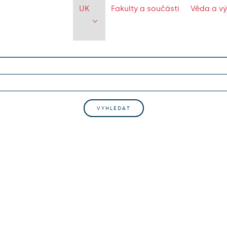
UK
Fakulty a součásti
Věda a v