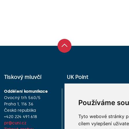
Tiskový mluvčí
UK Point
Oddělení komunikace
Univerzita Karlova
Ovocný trh 560/5
Celetná 13
Používáme sou
Praha 1, 116 36
Praha 1, 116 36
Česká republika
Česká republika
Tyto webové stránky po
+420 224 491 618
+420 224 491 850
cílem vylepšení uživat
pr@cuni.cz
info@cuni.cz