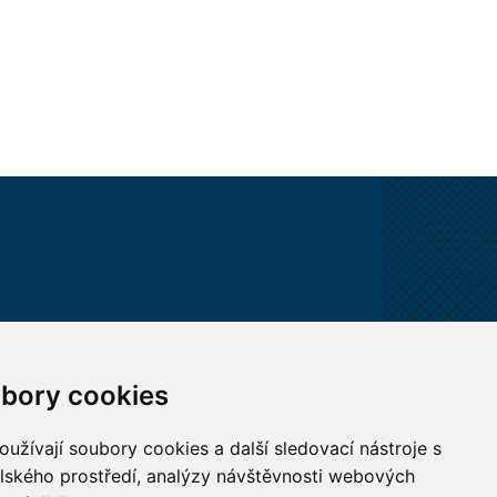
VŠECHNY KONTAKTY
bory cookies
MÁM DOTAZ
užívají soubory cookies a další sledovací nástroje s
elského prostředí, analýzy návštěvnosti webových
JAK K NÁM?