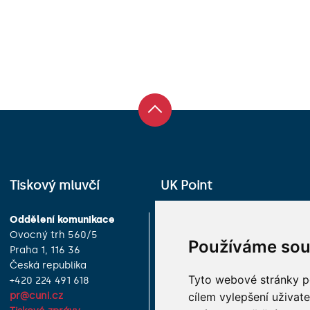
Tiskový mluvčí
UK Point
Oddělení komunikace
Univerzita Karlova
Ovocný trh 560/5
Celetná 13
Používáme sou
Praha 1, 116 36
Praha 1, 116 36
Česká republika
Česká republika
Tyto webové stránky po
+420 224 491 618
+420 224 491 850
cílem vylepšení uživat
pr@cuni.cz
info@cuni.cz