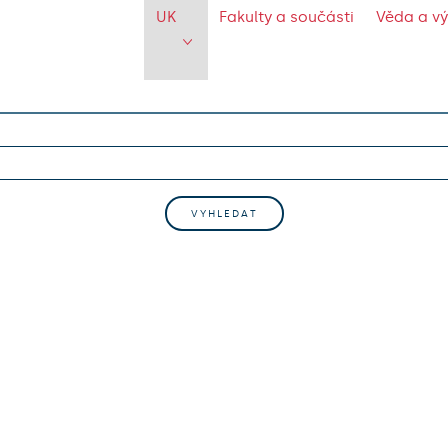
UK
Fakulty a součásti
Věda a v