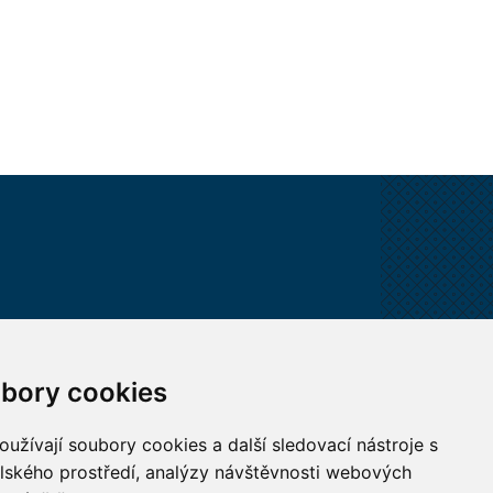
VŠECHNY KONTAKTY
bory cookies
MÁM DOTAZ
užívají soubory cookies a další sledovací nástroje s
elského prostředí, analýzy návštěvnosti webových
JAK K NÁM?