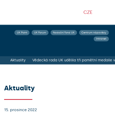
CZE
UK Point
UK Forum
Nadační fond UK
Centrum nápovědy
Intranet
Aktuality
Vědecká rada UK udělila tři pamětní medail
Aktuality
15. prosince 2022