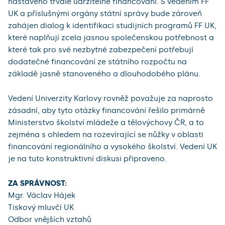
nastaveno trvale udržitelné financování. S vedením FF
UK a příslušnými orgány státní správy bude zároveň
zahájen dialog k identifikaci studijních programů FF UK,
které naplňují zcela jasnou společenskou potřebnost a
které tak pro své nezbytné zabezpečení potřebují
dodatečné financování ze státního rozpočtu na
základě jasně stanoveného a dlouhodobého plánu.
Vedení Univerzity Karlovy rovněž považuje za naprosto
zásadní, aby tyto otázky financování řešilo primárně
Ministerstvo školství mládeže a tělovýchovy ČR, a to
zejména s ohledem na rozevírající se nůžky v oblasti
financování regionálního a vysokého školství. Vedení UK
je na tuto konstruktivní diskusi připraveno.
ZA SPRÁVNOST:
Mgr. Václav Hájek
Tiskový mluvčí UK
Odbor vnějších vztahů