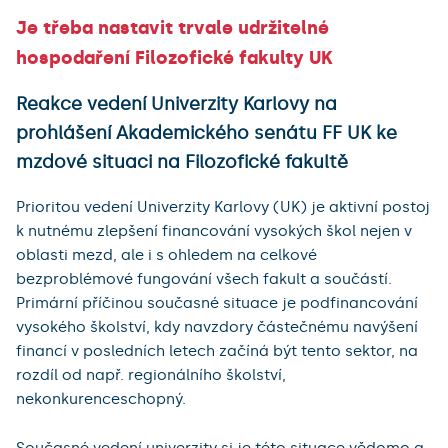
Je třeba nastavit trvale udržitelné
hospodaření Filozofické fakulty UK
Reakce vedení Univerzity Karlovy na
prohlášení Akademického senátu FF UK ke
mzdové situaci na Filozofické fakultě
Prioritou vedení Univerzity Karlovy (UK) je aktivní postoj
k nutnému zlepšení financování vysokých škol nejen v
oblasti mezd, ale i s ohledem na celkové
bezproblémové fungování všech fakult a součástí.
Primární příčinou současné situace je podfinancování
vysokého školství, kdy navzdory částečnému navýšení
financí v posledních letech začíná být tento sektor, na
rozdíl od např. regionálního školství,
nekonkurenceschopný.
Současné vedení univerzity si je této situace vědomo a