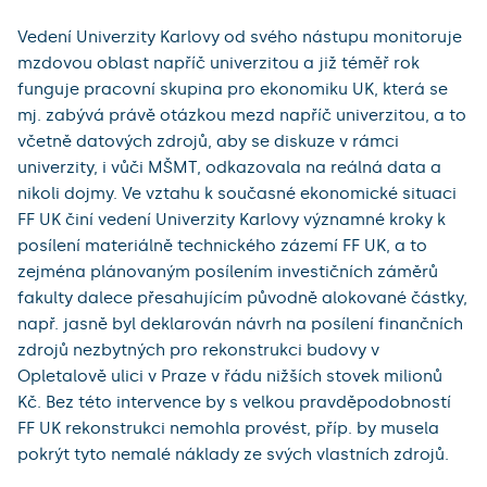
Vedení Univerzity Karlovy od svého nástupu monitoruje
mzdovou oblast napříč univerzitou a již téměř rok
funguje pracovní skupina pro ekonomiku UK, která se
mj. zabývá právě otázkou mezd napříč univerzitou, a to
včetně datových zdrojů, aby se diskuze v rámci
univerzity, i vůči MŠMT, odkazovala na reálná data a
nikoli dojmy. Ve vztahu k současné ekonomické situaci
FF UK činí vedení Univerzity Karlovy významné kroky k
posílení materiálně technického zázemí FF UK, a to
zejména plánovaným posílením investičních záměrů
fakulty dalece přesahujícím původně alokované částky,
např. jasně byl deklarován návrh na posílení finančních
zdrojů nezbytných pro rekonstrukci budovy v
Opletalově ulici v Praze v řádu nižších stovek milionů
Kč. Bez této intervence by s velkou pravděpodobností
FF UK rekonstrukci nemohla provést, příp. by musela
pokrýt tyto nemalé náklady ze svých vlastních zdrojů.