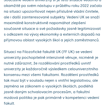
okamžitě po svém nástupu v průběhu roku 2022 začalo
na situaci upozorňovat nejen příslušné vládní činitele,
ale i další zainteresované subjekty. Vedení UK se snaží
maximálně konstruktivně napomáhat zlepšení
současné situace a své požadavky jasně legitimizovat
s odkazem na vývoj ekonomiky a externích dopadů na
příjmovou oblast vysokých škol a jejích zaměstnanců.
Situací na Filozofické fakultě UK (FF UK) se vedení
univerzity pochopitelně intenzivně věnuje, nicméně je
nutné zdůraznit, že rozdělování prostředků uvnitř
univerzity je každoročně výsledkem celouniverzitního
konsensu mezi všemi fakultami. Rozdělení prostředků
tak musí být v souladu nejen s vnitřní legislativou, ale
zejména se zákonem o vysokých školách, podléhá
jasně daným schvalovacím procesům, a fakultní
mzdová politika je pak primárně v kompetenci vedení
fakult.