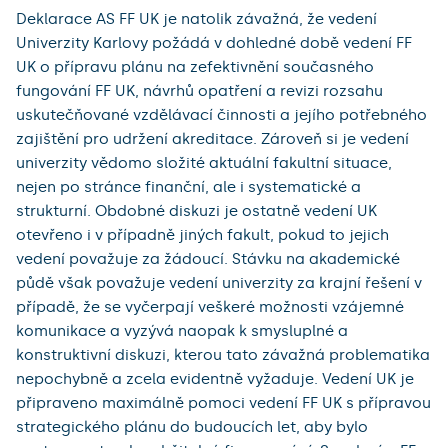
Deklarace AS FF UK je natolik závažná, že vedení
Univerzity Karlovy požádá v dohledné době vedení FF
UK o přípravu plánu na zefektivnění současného
fungování FF UK, návrhů opatření a revizi rozsahu
uskutečňované vzdělávací činnosti a jejího potřebného
zajištění pro udržení akreditace. Zároveň si je vedení
univerzity vědomo složité aktuální fakultní situace,
nejen po stránce finanční, ale i systematické a
strukturní. Obdobné diskuzi je ostatně vedení UK
otevřeno i v případně jiných fakult, pokud to jejich
vedení považuje za žádoucí. Stávku na akademické
půdě však považuje vedení univerzity za krajní řešení v
případě, že se vyčerpají veškeré možnosti vzájemné
komunikace a vyzývá naopak k smysluplné a
konstruktivní diskuzi, kterou tato závažná problematika
nepochybně a zcela evidentně vyžaduje. Vedení UK je
připraveno maximálně pomoci vedení FF UK s přípravou
strategického plánu do budoucích let, aby bylo