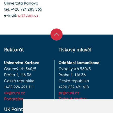
Univerzita Karlova
tel: +420 721 285 565
e-mail:
pr@cuni.cz
Rektorát
Tiskový mluvčí
Univerzita Karlova
Oddělení komunikace
Ovocný trh 560/5
Ovocný trh 560/5
Praha 1, 116 36
Praha 1, 116 36
Česká republika
Česká republika
+420 224 491 111
+420 224 491 618
uk@cuni.cz
pr@cuni.cz
Podatelna
Tiskové zprávy
UK Point
VŠECHNY KONTAKTY