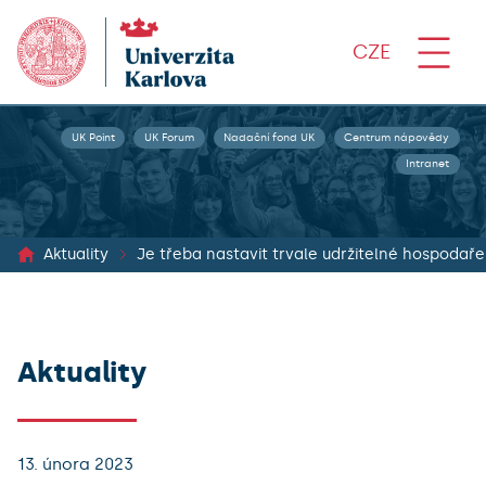
CZE
UK Point
UK Forum
Nadační fond UK
Centrum nápovědy
Intranet
Aktuality
Je třeba nastavit trvale udržitelné hospodařen
Aktuality
13. února 2023