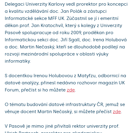
Delegaci Univerzity Karlovy vedl prorektor pro koncepci
a kvalitu vzdělávání doc. Jan Polák a zástupci
Informatické sekce MFF UK. Zúčastnil se jí i emeritní
děkan prof. Jan Kratochvíl, který s kolegy z Univerzity
Pasově spolupracuje od roku 2009, proděkan pro
Informatickou sekci doc. Jiří Sgall, doc. Irena Holubová
a doc. Martin Nečaský, kteří se dlouhodobě podílejí na
rozvoji mezinárodní spolupráce v oblasti výuky
informatiky.
S docentkou Irenou Holubovou z Matyfzu, odbornicí na
datové analýzy, přinesl nedávno rozhovor magazín UK
Forum, přečíst si ho můžete
zde
.
O tématu budování datové infrastruktury ČR, jemuž se
věnuje docent Martin Nečaský, si můžete přečíst
zde
.
V Pasově je mimo jiné přivítali rektor univerzity prof.