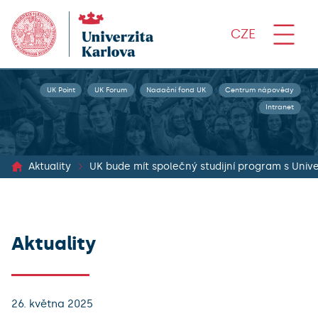
CZE
UK Point
UK Forum
Nadační fond UK
Centrum nápovědy
Intranet
Aktuality
UK bude mít společný studijní program s Unive
Aktuality
26. května 2025