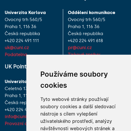
Univerzita Karlova
Oddělení komunikace
Ovocný trh 560/5
Ovocný trh 560/5
Praha 1, 116 36
Praha 1, 116 36
Česká republika
Česká republika
+420 224 491 111
+420 224 491 618
uk@cuni.cz
pr@cuni.cz
Podatelna
Tiskové zprávy
UK Point
VŠECHNY KONTAKTY
Používáme soubory
Univerzita Karlova
MÁM DOTAZ
cookies
Celetná 13
Praha 1, 116 36
JAK K NÁM?
Tyto webové stránky používají
Česká republika
soubory cookies a další sledovací
+420 224 491 850
nástroje s cílem vylepšení
info@cuni.cz
uživatelského prostředí, analýzy
Provozní doba a kontakty
návštěvnosti webových stránek a