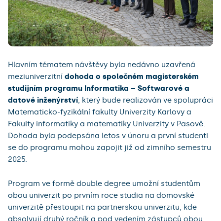
Hlavním tématem návštěvy byla nedávno uzavřená
meziuniverzitní
dohoda o společném magisterském
studijním programu Informatika – Softwarové a
datové inženýrství
, který bude realizován ve spolupráci
Matematicko-fyzikální fakulty Univerzity Karlovy a
Fakulty informatiky a matematiky Univerzity v Pasově.
Dohoda byla podepsána letos v únoru a první studenti
se do programu mohou zapojit již od zimního semestru
2025.
Program ve formě double degree umožní studentům
obou univerzit po prvním roce studia na domovské
univerzitě přestoupit na partnerskou univerzitu, kde
absolvují druhý ročník a pod vedením zástupců obou