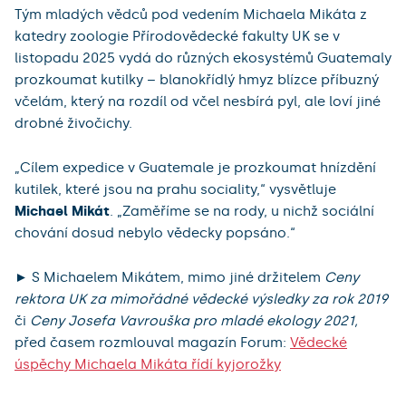
Tým mladých vědců pod vedením Michaela Mikáta z
katedry zoologie Přírodovědecké fakulty UK se v
listopadu 2025 vydá do různých ekosystémů Guatemaly
prozkoumat kutilky – blanokřídlý hmyz blízce příbuzný
včelám, který na rozdíl od včel nesbírá pyl, ale loví jiné
drobné živočichy.
„Cílem expedice v Guatemale je prozkoumat hnízdění
kutilek, které jsou na prahu sociality,“ vysvětluje
Michael Mikát
. „Zaměříme se na rody, u nichž sociální
chování dosud nebylo vědecky popsáno.“
► S Michaelem Mikátem, mimo jiné držitelem
Ceny
rektora UK za mimořádné vědecké výsledky za rok 2019
či
Ceny Josefa Vavrouška pro mladé ekology 2021,
před časem rozmlouval magazín Forum:
Vědecké
úspěchy Michaela Mikáta řídí kyjorožky