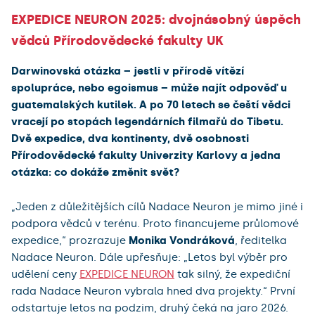
EXPEDICE NEURON 2025: dvojnásobný úspěch
vědců Přírodovědecké fakulty UK
Darwinovská otázka – jestli v přírodě vítězí
spolupráce, nebo egoismus – může najít odpověď u
guatemalských kutilek. A po 70 letech se čeští vědci
vracejí po stopách legendárních filmařů do Tibetu.
Dvě expedice, dva kontinenty, dvě osobnosti
Přírodovědecké fakulty Univerzity Karlovy a jedna
otázka: co dokáže změnit svět?
„Jeden z důležitějších cílů Nadace Neuron je mimo jiné i
podpora vědců v terénu. Proto financujeme průlomové
expedice,“ prozrazuje
Monika Vondráková
, ředitelka
Nadace Neuron. Dále upřesňuje: „Letos byl výběr pro
udělení ceny
EXPEDICE NEURON
tak silný, že expediční
rada Nadace Neuron vybrala hned dva projekty.“ První
odstartuje letos na podzim, druhý čeká na jaro 2026.