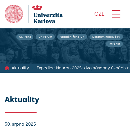
CZE
UK Point
UK Forum
Nadační fond UK
Centrum nápovědy
Intranet
Aktuality
Expedice Neuron 2025: dvojnásobný úspěch n
Aktuality
30. srpna 2025