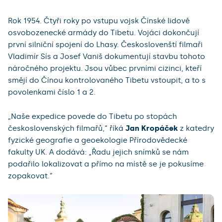
Rok 1954. Čtyři roky po vstupu vojsk Čínské lidově
osvobozenecké armády do Tibetu. Vojáci dokončují
první silniční spojení do Lhasy. Českoslovenští filmaři
Vladimír Sís a Josef Vaniš dokumentují stavbu tohoto
náročného projektu. Jsou vůbec prvními cizinci, kteří
smějí do Čínou kontrolovaného Tibetu vstoupit, a to s
povolenkami číslo 1 a 2.
„Naše expedice povede do Tibetu po stopách
československých filmařů,“ říká
Jan Kropáček
z katedry
fyzické geografie a geoekologie Přírodovědecké
fakulty UK. A dodává: „Řadu jejich snímků se nám
podařilo lokalizovat a přímo na místě se je pokusíme
zopakovat.“