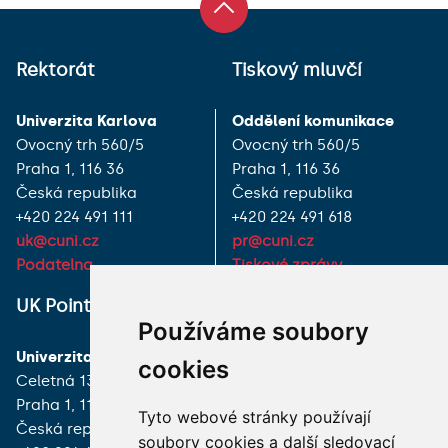
Rektorát
Tiskový mluvčí
Univerzita Karlova
Oddělení komunikace
Ovocný trh 560/5
Ovocný trh 560/5
Praha 1, 116 36
Praha 1, 116 36
Česká republika
Česká republika
+420 224 491 111
+420 224 491 618
uk@cuni.cz
pr@cuni.cz
Podatelna
Tiskové zprávy
UK Point
VŠECHNY KONTAKTY
Používáme soubory
Univerzita Karlova
MÁM DOTAZ
cookies
Celetná 13
Praha 1, 116 36
JAK K NÁM?
Tyto webové stránky používají
Česká republika
soubory cookies a další sledovací