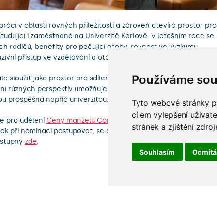
áci v oblasti rovných příležitostí a zároveň otevírá prostor pro
 studující i zaměstnané na Univerzitě Karlově. V letošním roce se
h rodičů, benefity pro pečující osoby, rovnost ve výzkumu,
luzivní přístup ve vzdělávání a otázku rovného odměňování.
Používáme sou
sloužit jako prostor pro sdílení zkušeností mezi fakultami a
ení různých perspektiv umožňuje lépe zachytit konkrétní potřeby
ou prospěšná napříč univerzitou.
Tyto webové stránky po
cílem vylepšení uživat
se pro udělení
Ceny manželů Coriových
. Pokud uvažujete o zaslá
stránek a zjištění zdroj
Jak při nominaci postupovat, se dozvíte
zde
. Přehled aktuálního
dostupný
zde
.
Souhlasím
Odmít