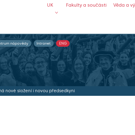
UK
Fakulty a součásti
Věda a v
ntrum nápovědy
Intranet
ENG
má nové složení i novou předsedkyni