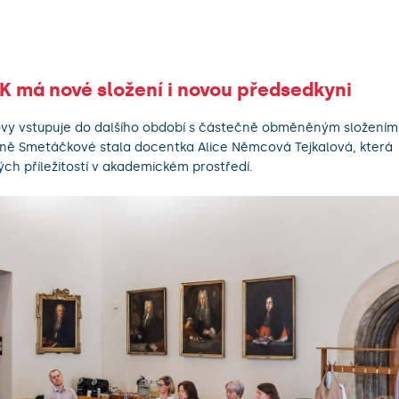
UK má nové složení i novou předsedkyni
rlovy vstupuje do dalšího období s částečně obměněným složením
eně Smetáčkové stala docentka Alice Němcová Tejkalová, která
ch příležitostí v akademickém prostředí.