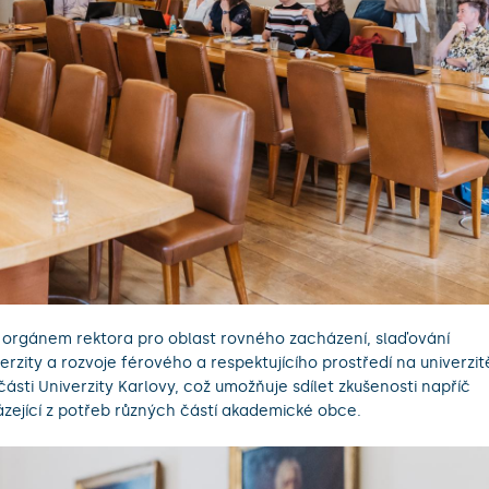
m orgánem rektora pro oblast rovného zacházení, slaďování
rzity a rozvoje férového a respektujícího prostředí na univerzit
části Univerzity Karlovy, což umožňuje sdílet zkušenosti napříč
zející z potřeb různých částí akademické obce.