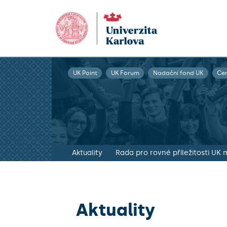
UK Point
UK Forum
Nadační fond UK
Ce
Aktuality
Rada pro rovné příležitosti UK 
Aktuality