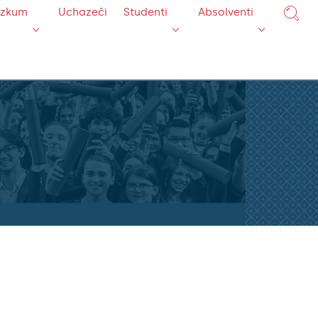
ýzkum
Uchazeči
Studenti
Absolventi