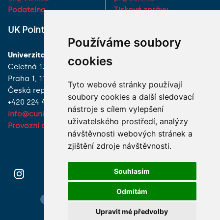
Podatelna
Tiskové zprávy
UK Point
VŠECHNY KONTAKTY
Používáme soubory
Univerzita Karlova
MÁM DOTAZ
cookies
Celetná 13
Praha 1, 116 36
JAK K NÁM?
Tyto webové stránky používají
Česká republika
soubory cookies a další sledovací
+420 224 491 850
nástroje s cílem vylepšení
info@cuni.cz
uživatelského prostředí, analýzy
Provozní doba a kontakty
návštěvnosti webových stránek a
zjištění zdroje návštěvnosti.
Souhlasím
Odmítám
Hledání osob
Nastavení cookie
Mapa webu
Upravit mé předvolby