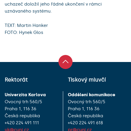
uchazeč doložil jeho řádné ukončení v rámci
uznávaného systému.
TEXT: Martin Hanker
FOTO: Hynek Glos
Rektorát
Tiskový mluvčí
Univerzita Karlova
Oddělení komunikace
Ovocný trh 560/5
Ovocný trh 560/5
Praha 1, 116 36
Praha 1, 116 36
Česká republika
Česká republika
+420 224 491 111
+420 224 491 618
uk@cuni.cz
pr@cuni.cz