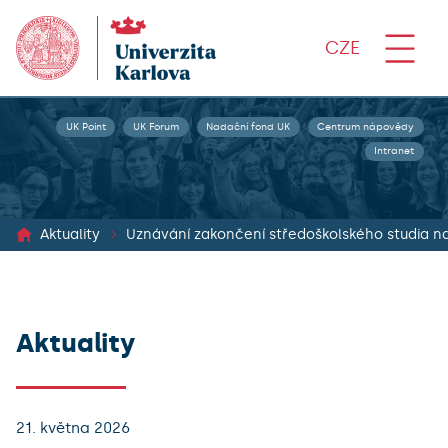
CZE
UK Point
UK Forum
Nadační fond UK
Centrum nápovědy
Intranet
Aktuality
Uznávání zakončení středoškolského studia 
Aktuality
21. května 2026