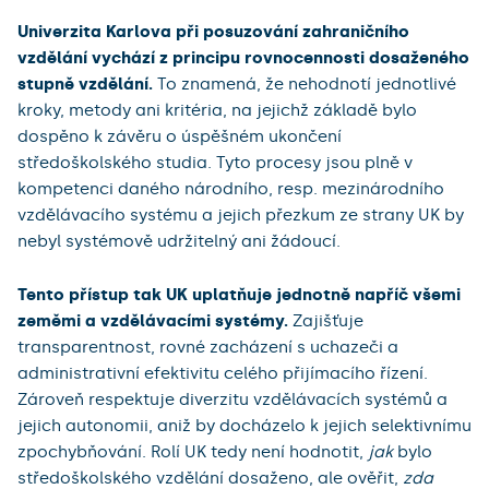
Univerzita Karlova při posuzování zahraničního
vzdělání vychází z principu rovnocennosti dosaženého
stupně vzdělání.
To znamená, že nehodnotí jednotlivé
kroky, metody ani kritéria, na jejichž základě bylo
dospěno k závěru o úspěšném ukončení
středoškolského studia. Tyto procesy jsou plně v
kompetenci daného národního, resp. mezinárodního
vzdělávacího systému a jejich přezkum ze strany UK by
nebyl systémově udržitelný ani žádoucí.
Tento přístup tak UK uplatňuje jednotně napříč všemi
zeměmi a vzdělávacími systémy.
Zajišťuje
transparentnost, rovné zacházení s uchazeči a
administrativní efektivitu celého přijímacího řízení.
Zároveň respektuje diverzitu vzdělávacích systémů a
jejich autonomii, aniž by docházelo k jejich selektivnímu
zpochybňování. Rolí UK tedy není hodnotit,
jak
bylo
středoškolského vzdělání dosaženo, ale ověřit,
zda