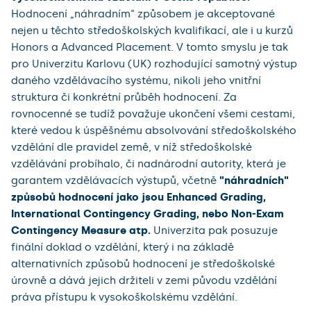
Hodnocení „náhradním“ způsobem je akceptované
nejen u těchto středoškolských kvalifikací, ale i u kurzů
Honors a Advanced Placement.
V tomto smyslu je tak
pro Univerzitu Karlovu (UK) rozhodující samotný výstup
daného vzdělávacího systému, nikoli jeho vnitřní
struktura či konkrétní průběh hodnocení. Za
rovnocenné se tudíž považuje ukončení všemi cestami,
které vedou k úspěšnému absolvování středoškolského
vzdělání dle pravidel země, v níž středoškolské
vzdělávání probíhalo, či nadnárodní autority, která je
garantem vzdělávacích výstupů, včetně
"náhradních"
způsobů hodnocení jako jsou
Enhanced Grading,
International Contingency Grading, nebo Non-Exam
Contingency Measure atp.
Univerzita pak posuzuje
finální doklad o vzdělání, který i na základě
alternativních způsobů hodnocení je středoškolské
úrovně a dává jejich držiteli v zemi původu vzdělání
práva přístupu k vysokoškolskému vzdělání.