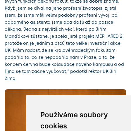
svých funkcích děkanů fakult, takže se dobře známe.
Když jsem se díval na jeho profesní životopis, zjistil
jsem, že jsme měli velmi podobný profesní vývoj, od
odborného asistenta jsme oba došli až do pozice
děkana. Jedna z největších věcí, která po Jiřím
Manďákovi zůstane, je zcela jistě projekt MEPHARED 2,
protože on je jedním z otců této velké investiční akce
UK. Mám radost, že se královéhradeckým fakultám
podařilo to, co se nepodařilo nám v Praze, a to, že
koncem června bude kolaudace nového kampusu a od
října se tam začne vyučovat,“ podotkl rektor UK Jiří
Zima.
Používáme soubory
cookies