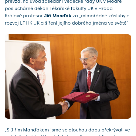
převzal na úvod zasedání Vědecké rady UK v Modré
posluchárně děkan Lékařské fakulty UK v Hradci
Králové profesor
Jiří Manďák
za „mimořádné zásluhy o
rozvoj LF HK UK a šíření jejího dobrého jména ve světě“.
„S Jiřím Manďákem jsme se dlouhou dobu překrývali ve