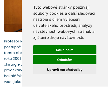
Tyto webové stránky používají
soubory cookies a další sledovací
nástroje s cílem vylepšení
uživatelského prostředí, analýzy
návštěvnosti webových stránek a
zjištění zdroje návštěvnosti.
Profesor Manďák absolvoval LF HK UK v roce 1983 a
postupně se začal specializovat na kardiochirurgii. V
Souhlasím
tomto oboru se stal také v roce 2014 profesorem. Od
roku 2001 působí na LF HK UK, byl vedoucím Katedry
Odmítám
chirurgie a v letech 2015–2018 zastával funkci
Upravit mé předvolby
proděkana pro výuku všeobecného lékařství a výuku
bakalářských programů. Od září roku 2018 LF HK UK
vede jako její děkan.