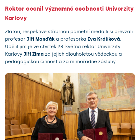
Rektor ocenil významné osobnosti Univerzity
Karlovy
Zlatou, respektive stříbrnou pamětní medaili si převzali
profesor
Jiří Manďák
a profesorka
Eva Králíková
.
Udělil jim je ve čtvrtek 28. května rektor Univerzity
Karlovy
Jiří Zima
za jejich dlouholetou vědeckou a
pedagogickou činnost a za mimořádné zásluhy.