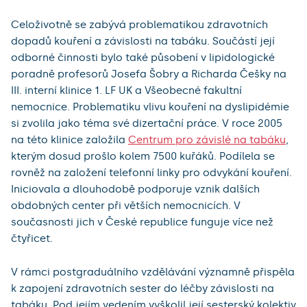
Celoživotně se zabývá problematikou zdravotních
dopadů kouření a závislosti na tabáku. Součástí její
odborné činnosti bylo také působení v lipidologické
poradně profesorů Josefa Šobry a Richarda Češky na
III. interní klinice 1. LF UK a Všeobecné fakultní
nemocnice. Problematiku vlivu kouření na dyslipidémie
si zvolila jako téma své dizertační práce. V roce 2005
na této klinice založila
Centrum pro závislé na tabáku
,
kterým dosud prošlo kolem 7500 kuřáků. Podílela se
rovněž na založení telefonní linky pro odvykání kouření.
Iniciovala a dlouhodobě podporuje vznik dalších
obdobných center při větších nemocnicích. V
současnosti jich v České republice funguje více než
čtyřicet.
V rámci postgraduálního vzdělávání významně přispěla
k zapojení zdravotních sester do léčby závislosti na
tabáku. Pod jejím vedením vyškolil její sesterský kolektiv