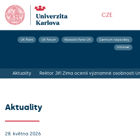
CZE
UK Point
UK Forum
Nadační fond UK
Centrum nápovědy
Intranet
Aktuality
Rektor Jiří Zima ocenil významné osobnosti Un
Aktuality
28. května 2026