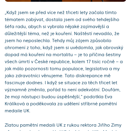
„Když jsem se před více než třiceti lety začala tímto
tématem zabývat, dostala jsem od svého tehdejšího
šéfa radu, abych si vybrala nějaké zajímavější a
důležitější téma, než je kouření. Naštěstí nevadilo, že
jsem ho neposlechla. Tehdy můj zájem způsobilo
ohromení z toho, když jsem si uvědomila, jak obrovský
dopad má kouření na mortalitu – je to příčina šestiny
všech úmrtí v České republice, kolem 17 tisíc ročně – a
jak málo pozornosti tomu populace, legislativa a my
jako zdravotníci věnujeme. Tato diskrepance mě
fascinuje dodnes. I když se situace za těch třicet let
významně změnila, pořád to není adekvátní. Doufám,
že moji nástupci budou úspěšnější,“ podotkla Eva
Králíková a poděkovala za udělení stříbrné pamětní
medaile UK.
Zlatou pamětní medaili UK z rukou rektora Jiřího Zimy