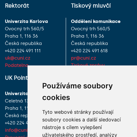
Rektorát
Tiskový mluvčí
Univerzita Karlova
Oddělení komunikace
Ovocný trh 560/5
Ovocný trh 560/5
Praha 1, 116 36
Praha 1, 116 36
Česká republika
Česká republika
+420 224 491 111
+420 224 491 618
uk@cuni.cz
pr@cuni.cz
Podatelna
Tiskové zprávy
UK Point
VŠECHNY KONTAKTY
Používáme soubory
Univerzita Karlova
MÁM DOTAZ
cookies
Celetná 13
Praha 1, 116 36
JAK K NÁM?
Tyto webové stránky používají
Česká republika
soubory cookies a další sledovací
+420 224 491 850
nástroje s cílem vylepšení
info@cuni.cz
uživatelského prostředí, analýzy