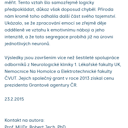
měřit. Tento vztah šlo samozřejmě logicky
předpokládat, důkaz však doposud chyběl. Příroda
nám kromě toho odhalila další část svého tajemství.
Ukázalo, se že zpracování emocí se zřejmě děje
odděleně ve vztahu k emotivnímu náboji a jeho
intenzitě, a že tato segregace probíhá již na úrovni
jednotlivých neuronů.
Výsledky jsou završením více než šestileté spolupráce
odborníků z Neurologické kliniky 1. Lékařské fakulty UK,
Nemocnice Na Homolce a Elektrotechnické fakulty
ČVUT. Jejich společný grant v roce 2013 získal cenu
prezidenta Grantové agentury ČR.
23.2.2015
Kontakt na autora:
Prof. MUDr. Robert Jech, PhD.