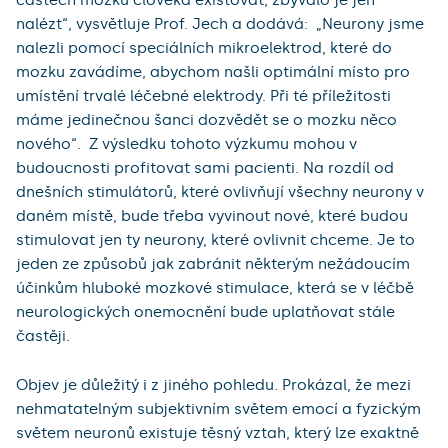
nalézt“, vysvětluje Prof. Jech a dodává: „Neurony jsme
nalezli pomocí speciálních mikroelektrod, které do
mozku zavádíme, abychom našli optimální místo pro
umístění trvalé léčebné elektrody. Při té příležitosti
máme jedinečnou šanci dozvědět se o mozku něco
nového“. Z výsledku tohoto výzkumu mohou v
budoucnosti profitovat sami pacienti. Na rozdíl od
dnešních stimulátorů, které ovlivňují všechny neurony v
daném místě, bude třeba vyvinout nové, které budou
stimulovat jen ty neurony, které ovlivnit chceme. Je to
jeden ze způsobů jak zabránit některým nežádoucím
účinkům hluboké mozkové stimulace, která se v léčbě
neurologických onemocnění bude uplatňovat stále
častěji.
Objev je důležitý i z jiného pohledu. Prokázal, že mezi
nehmatatelným subjektivním světem emocí a fyzickým
světem neuronů existuje těsný vztah, který lze exaktně