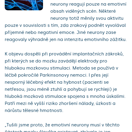
neurony reagují pouze na emotivní
obsah viděných scén. Některé
neurony totiž měnily svou aktivitu
pouze v souvislosti s tím, zda zrakový podnět vyvolával
příjemné nebo negativní emoce. Jiné neurony zase
reagovaly výhradně jen na intenzitu emotivního zážitku.
K objevu dospěli při provádění implantačních zákroků,
při kterých se do mozku zavádějí elektrody pro
hlubokou mozkovou stimulaci. Metoda se používá v
léčbě pokročilé Parkinsonovy nemoci. I přes její
nesporný léčebný efekt na hybnost (pacienti se
netřesou, jsou méně ztuhlí a pohybují se rychleji) je
hluboká mozková stimulace spojena s mnoha úskalími.
Patří mezi ně vyšší riziko zhoršení nálady, úzkosti a
nárůstu tělesné hmotnosti.
„Tušili jsme proto, že emotivní neurony musí v těchto
částech mozku člověka existovat, zbývalo je jen