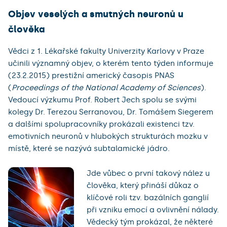
Objev veselých a smutných neuronů u
člověka
Vědci z 1. Lékařské fakulty Univerzity Karlovy v Praze
učinili významný objev, o kterém tento týden informuje
(23.2.2015) prestižní americký časopis PNAS
(
Proceedings of the National Academy of Sciences
).
Vedoucí výzkumu Prof. Robert Jech spolu se svými
kolegy Dr. Terezou Serranovou, Dr. Tomášem Siegerem
a dalšími spolupracovníky prokázali existenci tzv.
emotivních neuronů v hlubokých strukturách mozku v
místě, které se nazývá subtalamické jádro.
Jde vůbec o první takový nález u
člověka, který přináší důkaz o
klíčové roli tzv. bazálních ganglií
při vzniku emocí a ovlivnění nálady.
Vědecký tým prokázal, že některé