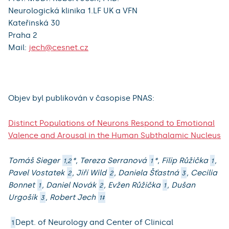
Neurologická klinika 1.LF UK a VFN
Kateřinská 30
Praha 2
Mail:
jech@cesnet.cz
Objev byl publikován v časopise PNAS:
Distinct Populations of Neurons Respond to Emotional
Valence and Arousal in the Human Subthalamic Nucleus
Tomáš Sieger
*, Tereza Serranová
*, Filip Růžička
,
1,2
1
1
Pavel Vostatek
, Jiří Wild
, Daniela Šťastná
, Cecilia
2
2
3
Bonnet
, Daniel Novák
, Evžen Růžička
, Dušan
1
2
1
Urgošík
, Robert Jech
3
1‡
Dept. of Neurology and Center of Clinical
1