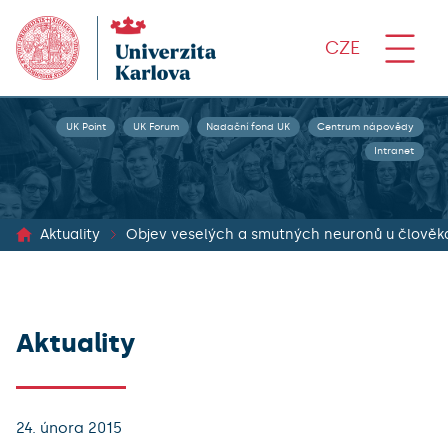
CZE
UK Point
UK Forum
Nadační fond UK
Centrum nápovědy
Intranet
Aktuality
Objev veselých a smutných neuronů u člověk
Aktuality
24. února 2015