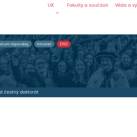
UK
Fakulty a součásti
Věda a v
ntrum nápovědy
Intranet
ENG
al čestný doktorát