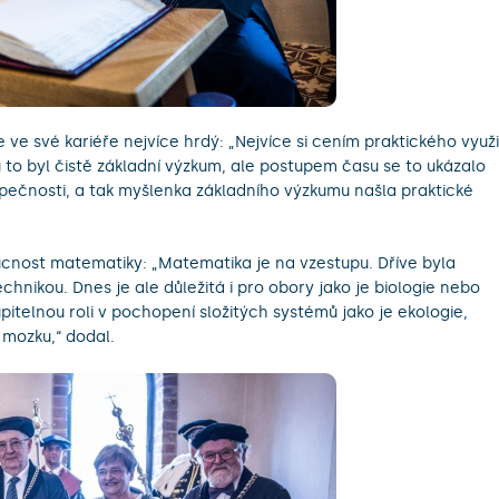
 ve své kariéře nejvíce hrdý: „Nejvíce si cením praktického využi
 to byl čistě základní výzkum, ale postupem času se to ukázalo
zpečnosti, a tak myšlenka základního výzkumu našla praktické
oucnost matematiky: „Matematika je na vzestupu. Dříve byla
hnikou. Dnes je ale důležitá i pro obory jako je biologie nebo
elnou roli v pochopení složitých systémů jako je ekologie,
 mozku,“ dodal.