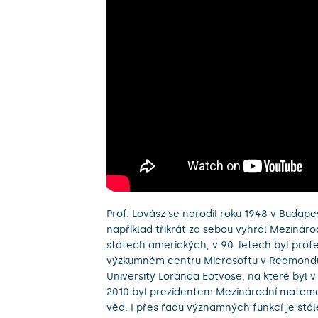
Prof. Lovász se narodil roku 1948 v Budape
například třikrát za sebou vyhrál Mezinár
státech amerických, v 90. letech byl pro
výzkumném centru Microsoftu v Redmondu. 
University Loránda Eötvöse, na které byl
2010 byl prezidentem Mezinárodní matema
věd. I přes řadu významných funkcí je stá