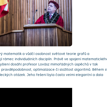
vý matematik a vůdčí osobnost světové teorie grafů a
jí rámec individuálních disciplín. Právě ve spojení matematickéh
yšlení dosáhl profesor Lovász mimořádných úspěchů v tak
l, pravděpodobnost, optimalizace či složitost algoritmů. Během 
deckých otázek. Jeho řešení byla často velmi elegantní a dala