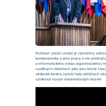
Profesor László Lovász je významný světo
kombinatoriky a jeho práce a vliv překraču
a informatického (nebo algoritmického) m
rozdílných oblastech jako jsou teorie číse
vědecké kariéry vyřešil řadu obtížných vě
vzniknout novým matematickým teoriím.