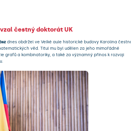
vzal čestný doktorát UK
ász
dnes obdržel ve Velké aule historické budovy Karolina čestn
atematických věd. Titul mu byl udělen za jeho mimořádné
ie grafů a kombinatoriky, a také za významný přínos k rozvoji
u.