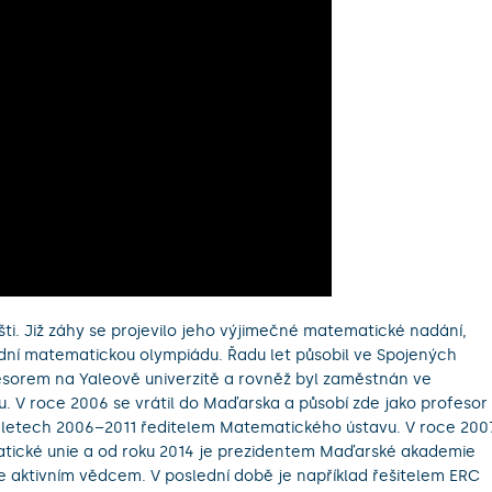
šti. Již záhy se projevilo jeho výjimečné matematické nadání,
odní matematickou olympiádu. Řadu let působil ve Spojených
fesorem na Yaleově univerzitě a rovněž byl zaměstnán ve
V roce 2006 se vrátil do Maďarska a působí zde jako profesor
 v letech 2006–2011 ředitelem Matematického ústavu. V roce 200
tické unie a od roku 2014 je prezidentem Maďarské akademie
le aktivním vědcem. V poslední době je například řešitelem ERC