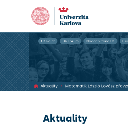
UK Point
UK Forum
Nadační fond UK
Ce
Aktuality
Matematik László Lovász převz
Aktuality