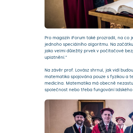
Pro magazín iForum také prozradil, na co je
jednoho speciálního algoritmu. Na začátku
jako velmi důležitý prvek v počítačové be
uplatnění.“
Na závěr prof. Lovász shrnul, jak vidí bud
matematika spojována pouze s fyzikou a tec
medicína. Matematika má obecně nezastupit
společnost nebo třeba fungování lidského