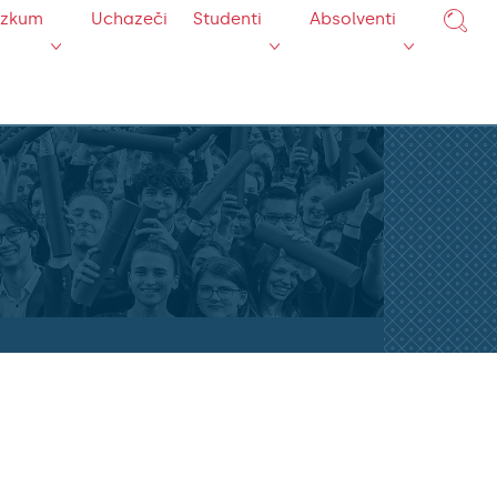
ýzkum
Uchazeči
Studenti
Absolventi