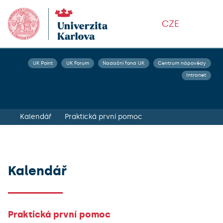
CZE
UK Point
UK Forum
Nadační fond UK
Centrum nápovědy
Intranet
Kalendář
Praktická první pomoc
Kalendář
Praktická první pomoc