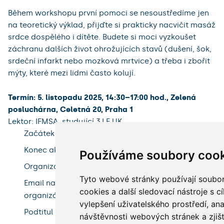
Během workshopu první pomoci se nesoustředíme jen
na teoretický výklad, přijďte si prakticky nacvičit masáž
srdce dospělého i dítěte. Budete si moci vyzkoušet
záchranu dalších život ohrožujících stavů (dušení, šok,
srdeční infarkt nebo mozková mrtvice) a třeba i zbořit
mýty, které mezi lidmi často kolují.
Termín: 5. listopadu 2025, 14:30–17:00 hod., Zelená
posluchárna, Celetná 20, Praha 1
Lektor: IFMSA, studující 3.LF UK
Začátek akce
5. listopadu 2025, 14:30
Konec akce
5. listopadu 2025, 17:00
Používáme soubory cook
Organizátor
Soňa Vítková
Tyto webové stránky používají soubo
Email na
sona.vitkova@ruk.cuni.cz
cookies a další sledovací nástroje s c
organizátora
vylepšení uživatelského prostředí, an
Podtitul
224491651
návštěvnosti webových stránek a zjišt