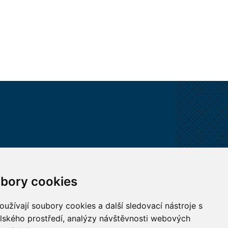
VŠECHNY KONTAKTY
bory cookies
MÁM DOTAZ
užívají soubory cookies a další sledovací nástroje s
elského prostředí, analýzy návštěvnosti webových
JAK K NÁM?