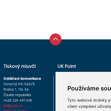
Tiskový mluvčí
UK Point
Oddělení komunikace
Univerzita Karlova
Ovocný trh 560/5
Celetná 13
Používáme sou
Praha 1, 116 36
Praha 1, 116 36
Česká republika
Česká republika
Tyto webové stránky po
+420 224 491 618
+420 224 491 850
cílem vylepšení uživat
pr@cuni.cz
info@cuni.cz