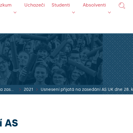
ýzkum
Uchazeči
Studenti
Absolventi
Usnesení přijatá na zasedání AS UK
2021
Usnesení přijatá na zasedání AS UK dne 28. 
í AS