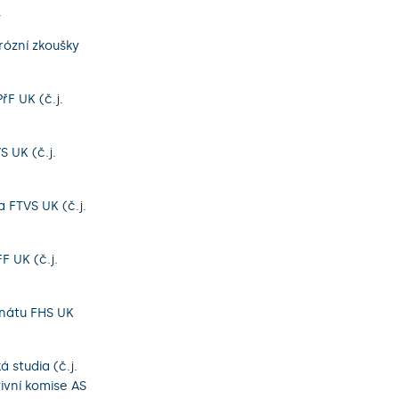
.
rózní zkoušky
řF UK (č.j.
 UK (č.j.
 FTVS UK (č.j.
F UK (č.j.
nátu FHS UK
 studia (č.j.
ivní komise AS