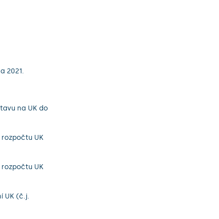
a 2021.
stavu na UK do
o rozpočtu UK
o rozpočtu UK
 UK (č.j.