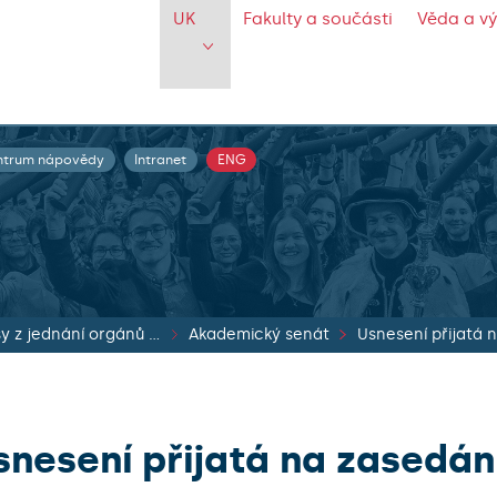
UK
Fakulty a součásti
Věda a v
ntrum nápovědy
Intranet
ENG
Zápisy z jednání orgánů UK
Akademický senát
snesení přijatá na zasedán