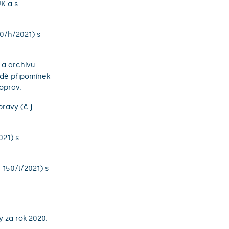
K a s
50/h/2021) s
 a archivu
adě připomínek
oprav.
ravy (č.j.
021) s
 150/l/2021) s
y za rok 2020.