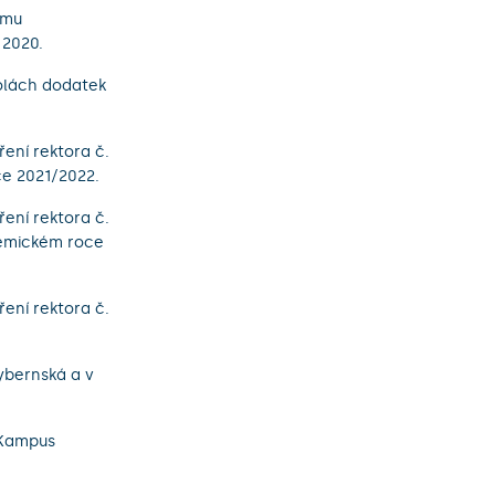
amu
 2020.
kolách dodatek
ení rektora č.
ce 2021/2022.
ení rektora č.
demickém roce
ení rektora č.
ybernská a v
 Kampus