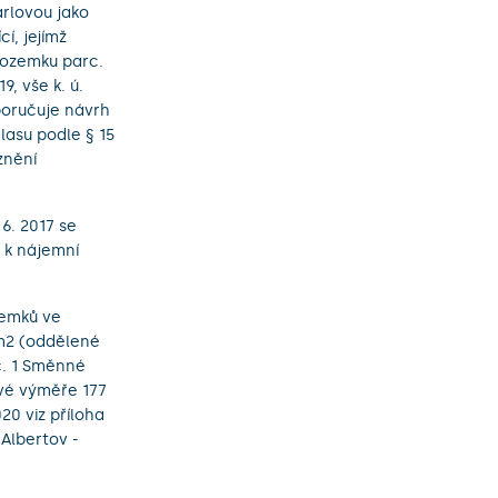
arlovou jako
í, jejímž
pozemku parc.
, vše k. ú.
oporučuje návrh
lasu podle § 15
znění
6. 2017 se
 k nájemní
zemků ve
 m2 (oddělené
č. 1 Směnné
ové výměře 177
0 viz příloha
Albertov -