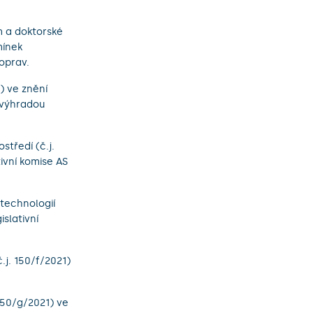
m a doktorské
mínek
oprav.
) ve znění
 výhradou
středí (č.j.
ivní komise AS
technologií
slativní
.j. 150/f/2021)
150/g/2021) ve