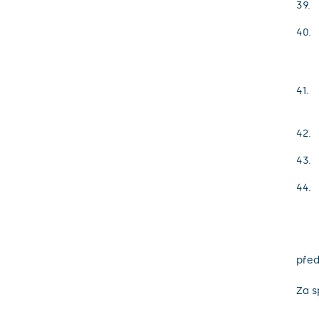
před
Za s