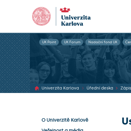
UK Point
UK Forum
Nadační fond UK
Ce
Univerzita Karlova
Úřední deska
U
O Univerzitě Karlově
Veřejnost a média