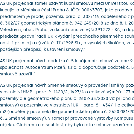
AS UK projednal záměr uzavřít kupní smlouvu mezi Univerzitou K
kupující a Městskou částí Praha 6, IČO: 00063703, jako prodávajíc
předmětem je prodej pozemku parc. č. 302/116, odděleného z 
č. 302/27 geometrickým plánem č. 942-245/2018 ze dne 8. 1. 2019
Veleslavín, obec Praha, za kupní cenu ve výši 391 272,- Kč, a d
předložit Správní radě UK k vydání předchozího písemného souh
odst. 1 písm. a) a c) zák. č. 111/1998 Sb., o vysokých školách, ve 
pozdějších předpisů, k uzavření smlouvy.“
AS UK projednal návrh dodatku č. 5 k nájemní smlouvě ze dne 9. 
společností Autocentrum Plzeň, s.r.o. a doporučuje dodatek č. 5
smlouvě uzavřít.“
AS UK projednal návrh Směnné smlouvy o provedení směny po
vlastnictví HMP - parc. č. 1420/2, 1427/4 o celkové výměře 177
pozemky dle geometrického plánu č. 2602-33/2020 viz příloha 
smlouvy) a pozemku ve vlastnictví UK – parc. č. 1434/11 o celk
m2 (oddělený pozemek dle geometrického plánu č. 2620-181/202
č. 2 Směnné smlouvy), v rámci připravované výstavby Kampusu 
objektu Globcentra a souhlasí, aby byla tato smlouva uzavřena.