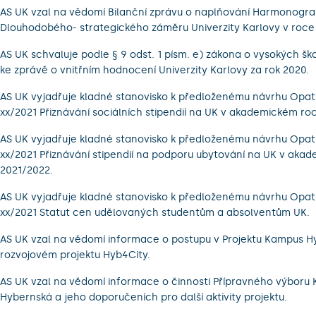
AS UK vzal na vědomí Bilanční zprávu o naplňování Harmonogr
Dlouhodobého- strategického záměru Univerzity Karlovy v roce
AS UK schvaluje podle § 9 odst. 1 písm. e) zákona o vysokých š
ke zprávě o vnitřním hodnocení Univerzity Karlovy za rok 2020.
AS UK vyjadřuje kladné stanovisko k předloženému návrhu Opatř
xx/2021 Přiznávání sociálních stipendií na UK v akademickém ro
AS UK vyjadřuje kladné stanovisko k předloženému návrhu Opatř
xx/2021 Přiznávání stipendií na podporu ubytování na UK v aka
2021/2022.
AS UK vyjadřuje kladné stanovisko k předloženému návrhu Opatř
xx/2021 Statut cen udělovaných studentům a absolventům UK.
AS UK vzal na vědomí informace o postupu v Projektu Kampus H
rozvojovém projektu Hyb4City.
AS UK vzal na vědomí informace o činnosti Přípravného výboru
Hybernská a jeho doporučeních pro další aktivity projektu.