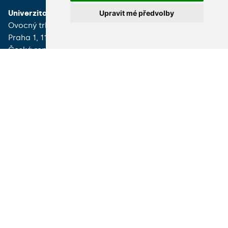
Univerzita Karlova
Oddělení komunikace
Upravit mé předvolby
Ovocný trh 560/5
Ovocný trh 560/5
Praha 1, 116 36
Praha 1, 116 36
Česká republika
Česká republika
+420 224 491 111
+420 224 491 618
uk@cuni.cz
pr@cuni.cz
Podatelna
Tiskové zprávy
UK Point
VŠECHNY KONTAKTY
Univerzita Karlova
MÁM DOTAZ
Celetná 13
Praha 1, 116 36
JAK K NÁM?
Česká republika
+420 224 491 850
info@cuni.cz
Provozní doba a kontakty