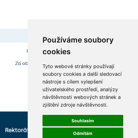
Používáme soubory
cookies
Poslední změna: 3. června 2026, 16:56
Za obsah stránky zodpovídá:
4EU+ Local Office
Tyto webové stránky používají
soubory cookies a další sledovací
nástroje s cílem vylepšení
uživatelského prostředí, analýzy
návštěvnosti webových stránek a
zjištění zdroje návštěvnosti.
Souhlasím
Rektorát
Tiskový mluvčí
Odmítám