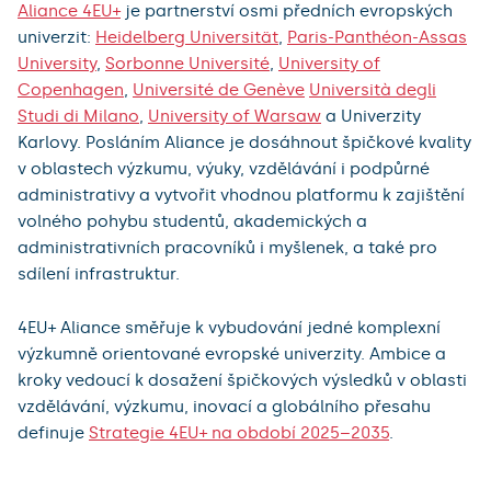
Aliance 4EU+
je partnerství osmi předních evropských
univerzit:
Heidelberg Universität
,
Paris-Panthéon-Assas
University
,
Sorbonne Université
,
University of
Copenhagen
,
Université de Genève
Università degli
Studi di Milano
,
University of Warsaw
a Univerzity
Karlovy. Posláním Aliance je dosáhnout špičkové kvality
v oblastech výzkumu, výuky, vzdělávání i podpůrné
administrativy a vytvořit vhodnou platformu k zajištění
volného pohybu studentů, akademických a
administrativních pracovníků i myšlenek, a také pro
sdílení infrastruktur.
4EU+ Aliance směřuje k vybudování jedné komplexní
výzkumně orientované evropské univerzity. Ambice a
kroky vedoucí k dosažení špičkových výsledků v oblasti
vzdělávání, výzkumu, inovací a globálního přesahu
definuje
Strategie 4EU+ na období 2025–2035
.