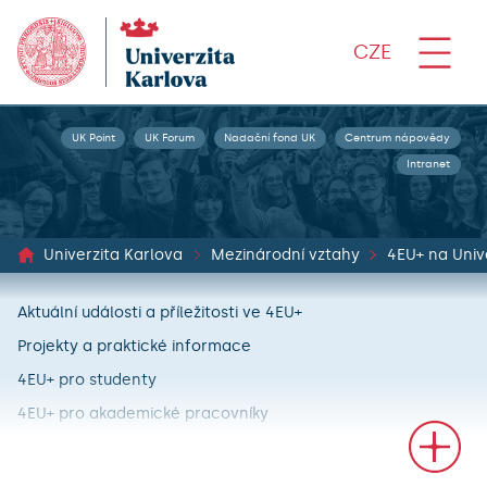
CZE
UK Point
UK Forum
Nadační fond UK
Centrum nápovědy
Intranet
Univerzita Karlova
Mezinárodní vztahy
4EU+ na Univ
Aktuální události a příležitosti ve 4EU+
Projekty a praktické informace
4EU+ pro studenty
4EU+ pro akademické pracovníky
4EU+ pro administrativní zaměstnance UK
Vycestuj na partnerskou univerzitu