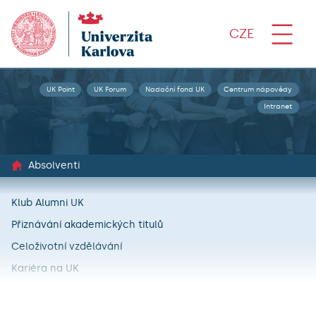
CZE
UK Point
UK Forum
Nadační fond UK
Centrum nápovědy
Intranet
Absolventi
Klub Alumni UK
Přiznávání akademických titulů
Celoživotní vzdělávání
Kariéra na UK