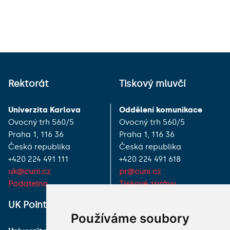
Rektorát
Tiskový mluvčí
Univerzita Karlova
Oddělení komunikace
Ovocný trh 560/5
Ovocný trh 560/5
Praha 1, 116 36
Praha 1, 116 36
Česká republika
Česká republika
+420 224 491 111
+420 224 491 618
uk@cuni.cz
pr@cuni.cz
Podatelna
Tiskové zprávy
UK Point
VŠECHNY KONTAKTY
Používáme soubory