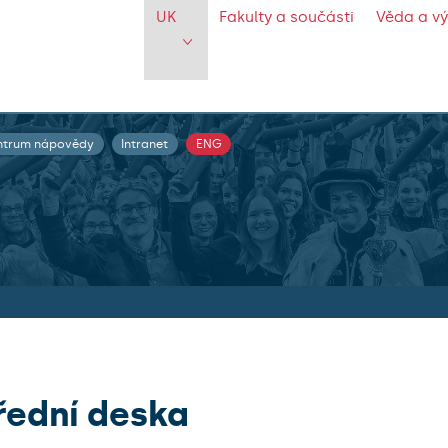
UK
Fakulty a součásti
Věda a v
ntrum nápovědy
Intranet
ENG
řední deska