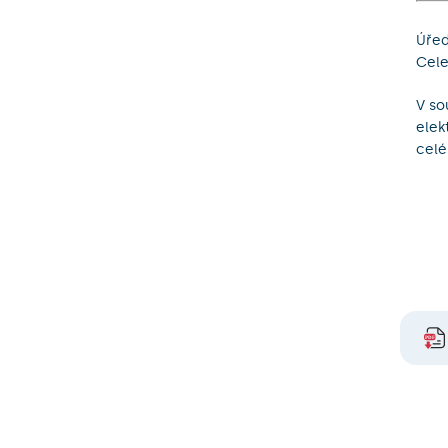
Úřed
Cele
V so
elek
celé