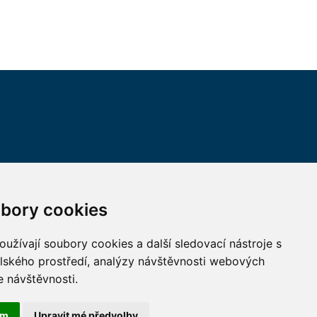
VŠECHNY KONTAKTY
bory cookies
MÁM DOTAZ
užívají soubory cookies a další sledovací nástroje s
elského prostředí, analýzy návštěvnosti webových
JAK K NÁM?
e návštěvnosti.
ám
Upravit mé předvolby