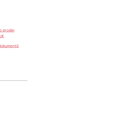
a prodej
UK
 dokumentů