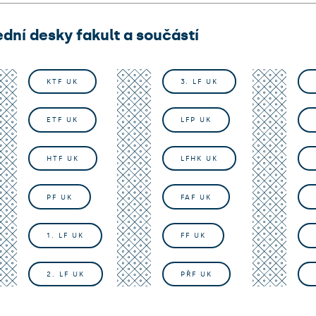
dní desky fakult a součástí
KTF UK
3. LF UK
ETF UK
LFP UK
HTF UK
LFHK UK
PF UK
FAF UK
1. LF UK
FF UK
2. LF UK
PŘF UK