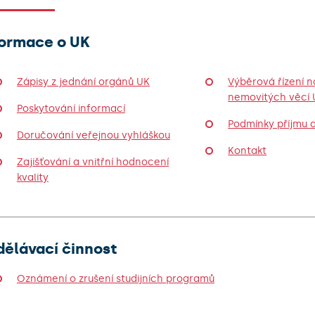
formace o UK
Zápisy z jednání orgánů UK
Výběrová řízení n
nemovitých věcí 
Poskytování informací
Podmínky příjmu
Doručování veřejnou vyhláškou
Kontakt
Zajišťování a vnitřní hodnocení
kvality
dělávací činnost
Oznámení o zrušení studijních programů