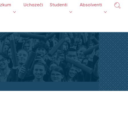
ýzkum
Uchazeči
Studenti
Absolventi