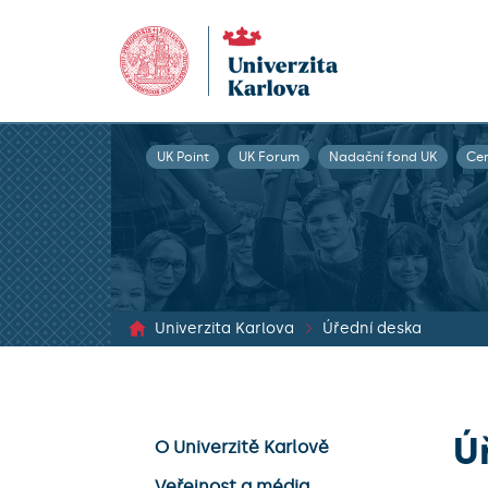
UK Point
UK Forum
Nadační fond UK
Ce
Univerzita Karlova
Úřední deska
Ú
O Univerzitě Karlově
Veřejnost a média