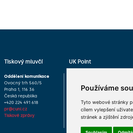
Tiskový mluvčí
UK Point
Oddělení komunikace
Univerzita Karlova
Ovocný trh 560/5
Celetná 13
Používáme sou
Praha 1, 116 36
Praha 1, 116 36
Česká republika
Česká republika
Tyto webové stránky po
+420 224 491 618
+420 224 491 850
cílem vylepšení uživat
pr@cuni.cz
info@cuni.cz
Tiskové zprávy
Provozní doba a kontakty
stránek a zjištění zdroj
Souhlasím
Odmít