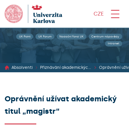
CZE
UK Point
UK Forum
Nadační fond UK
Centrum nápovědy
Intranet
Absolventi
Přiznávání akademických titulů
Oprávnění užív
Oprávnění užívat akademický
titul „magistr“