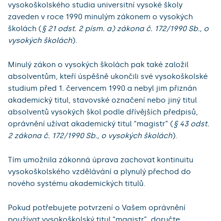
vysokoškolského studia universitní vysoké školy
zaveden v roce 1990 minulým zákonem o vysokých
školách (
§ 21 odst. 2 písm. a) zákona č. 172/1990 Sb., o
vysokých školách
).
Minulý zákon o vysokých školách pak také založil
absolventům, kteří úspěšně ukončili své vysokoškolské
studium před 1. červencem 1990 a nebyl jim přiznán
akademický titul, stavovské označení nebo jiný titul
absolventů vysokých škol podle dřívějších předpisů,
oprávnění užívat akademický titul “magistr” (
§ 43 odst.
2 zákona č. 172/1990 Sb., o vysokých školách
).
Tím umožnila zákonná úprava zachovat kontinuitu
vysokoškolského vzdělávání a plynulý přechod do
nového systému akademických titulů.
Pokud potřebujete potvrzení o Vašem oprávnění
používat vysokoškolský titul “magistr”, doručte