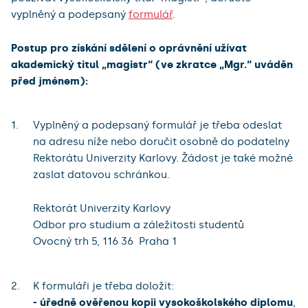
vyplněný a podepsaný
formulář
.
Postup pro získání sdělení o oprávnění užívat
akademický titul „magistr“ (ve zkratce „Mgr.“ uváděn
před jménem):
Vyplněný a podepsaný formulář je třeba odeslat
na adresu níže nebo doručit osobně do podatelny
Rektorátu Univerzity Karlovy. Žádost je také možné
zaslat datovou schránkou.
Rektorát Univerzity Karlovy
Odbor pro studium a záležitosti studentů
Ovocný trh 5, 116 36 Praha 1
K formuláři je třeba doložit:
- úředně ověřenou kopii vysokoškolského diplomu
,