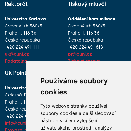
Rektorát
Tiskový mluvčí
Univerzita Karlova
Oddělení komunikace
Ovocný trh 560/5
Ovocný trh 560/5
Praha 1, 116 36
Praha 1, 116 36
Česká republika
Česká republika
+420 224 491 111
+420 224 491 618
uk@cuni.cz
pr@cuni.cz
Podatelna
Tiskové zprávy
UK Point
VŠECHNY KONTAKTY
Používáme soubory
Univerzita Karlova
MÁM DOTAZ
cookies
Celetná 13
Praha 1, 116 36
JAK K NÁM?
Tyto webové stránky používají
Česká republika
soubory cookies a další sledovací
+420 224 491 850
nástroje s cílem vylepšení
info@cuni.cz
uživatelského prostředí, analýzy
Provozní doba a kontakty