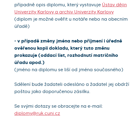
případně opis diplomu, který vystavuje
Ústav dějin
Univerzity Karlovy a archiv Univerzity Karlovy
(diplom je možné ověřit u notáře nebo na obecním
úřadě)
- v případě změny jména nebo příjmení i úředně
ověřenou kopii dokladu, který tuto změnu
prokazuje (oddací list, rozhodnutí matričního
úřadu apod.)
(jméno na diplomu se liší od jména současného)
Sdělení bude žadateli odesláno a žadatel jej obdrží
poštou jako doporučenou zásilku.
Se svými dotazy se obracejte na e-mail:
diplomy@ruk.cuni.cz