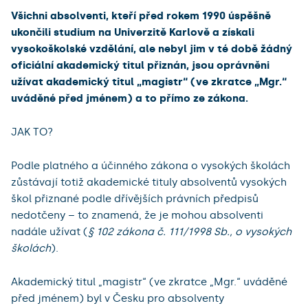
Všichni absolventi, kteří před rokem 1990 úspěšně
ukončili studium na Univerzitě Karlově a získali
vysokoškolské vzdělání, ale nebyl jim v té době žádný
oficiální akademický titul přiznán, jsou oprávněni
užívat akademický titul „magistr“ (ve zkratce „Mgr.“
uváděné před jménem) a to přímo ze zákona.
JAK TO?
Podle platného a účinného zákona o vysokých školách
zůstávají totiž akademické tituly absolventů vysokých
škol přiznané podle dřívějších právních předpisů
nedotčeny – to znamená, že je mohou absolventi
nadále užívat (
§ 102 zákona č. 111/1998 Sb., o vysokých
školách
).
Akademický titul „magistr“ (ve zkratce „Mgr.“ uváděné
před jménem) byl v Česku pro absolventy