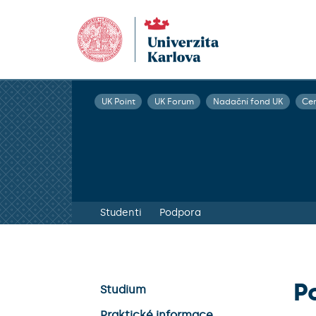
UK Point
UK Forum
Nadační fond UK
Ce
Studenti
Podpora
P
Studium
Praktické informace