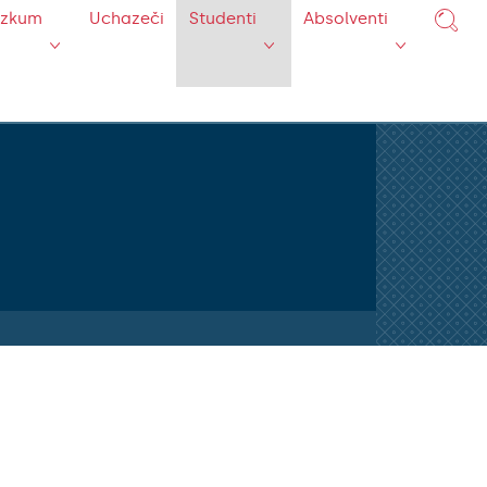
ýzkum
Uchazeči
Studenti
Absolventi