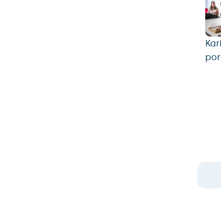
Kar
por