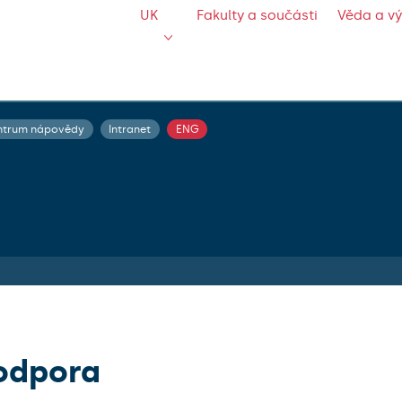
UK
Fakulty a součásti
Věda a v
ntrum nápovědy
Intranet
ENG
odpora