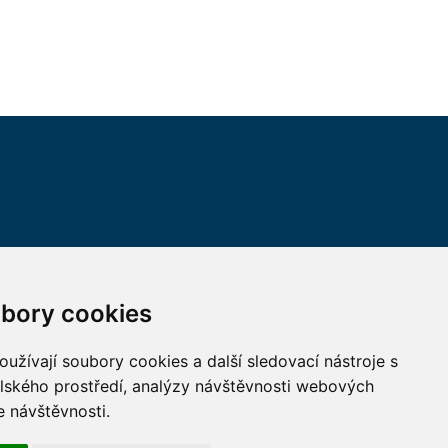
VŠECHNY KONTAKTY
bory cookies
MÁM DOTAZ
užívají soubory cookies a další sledovací nástroje s
elského prostředí, analýzy návštěvnosti webových
JAK K NÁM?
e návštěvnosti.