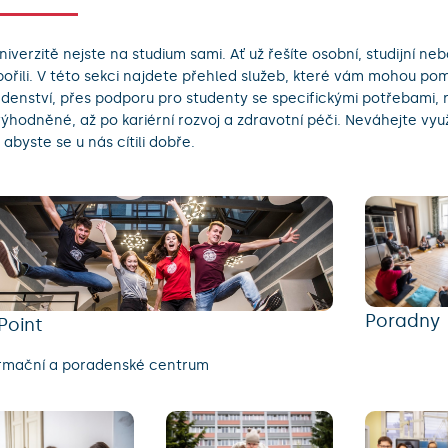
niverzitě nejste na studium sami. Ať už řešíte osobní, studijní n
ořili. V této sekci najdete přehled služeb, které vám mohou po
denství, přes podporu pro studenty se specifickými potřebami,
ýhodněné, až po kariérní rozvoj a zdravotní péči. Neváhejte vy
 abyste se u nás cítili dobře.
Poradny
Point
rmační a poradenské centrum