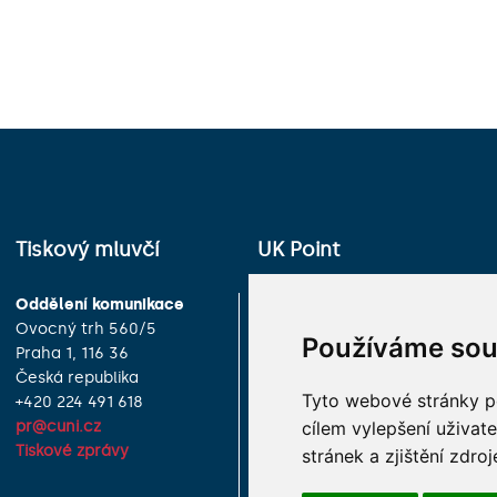
Tiskový mluvčí
UK Point
Oddělení komunikace
Univerzita Karlova
Ovocný trh 560/5
Celetná 13
Používáme sou
Praha 1, 116 36
Praha 1, 116 36
Česká republika
Česká republika
Tyto webové stránky po
+420 224 491 618
+420 224 491 850
cílem vylepšení uživat
pr@cuni.cz
info@cuni.cz
Tiskové zprávy
Provozní doba a kontakty
stránek a zjištění zdroj