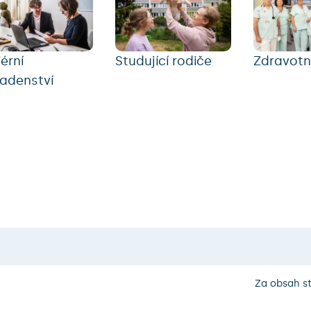
iérní
Studující rodiče
Zdravotn
adenství
Za obsah s