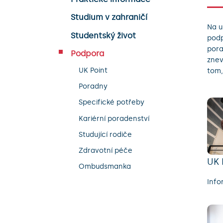
Studium v zahraničí
Na u
Studentský život
podp
pora
Podpora
znev
UK Point
tom,
Poradny
Specifické potřeby
Kariérní poradenství
Studující rodiče
Zdravotní péče
UK 
Ombudsmanka
Info