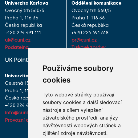
Univerzita Karlova
Oddělení komunikace
Ovocný trh 560/5
Ovocný trh 560/5
Praha 1, 116 36
Praha 1, 116 36
Česká republika
Česká republika
+420 224 491 111
+420 224 491 618
uk@cuni.cz
pr@cuni.cz
Podatelna
Tiskové zprávy
UK Point
VŠECHNY KONTAKTY
Používáme soubory
Univerzita Karlova
MÁM DOTAZ
cookies
Celetná 13
Praha 1, 116 36
JAK K NÁM?
Tyto webové stránky používají
Česká republika
soubory cookies a další sledovací
+420 224 491 850
nástroje s cílem vylepšení
info@cuni.cz
uživatelského prostředí, analýzy
Provozní doba a kontakty
návštěvnosti webových stránek a
zjištění zdroje návštěvnosti.