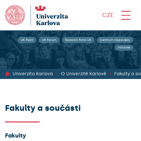
CZE
UK Point
UK Forum
Nadační fond UK
Centrum nápovědy
Intranet
Univerzita Karlova
O Univerzitě Karlově
Fakulty a so
Fakulty a součásti
Fakulty