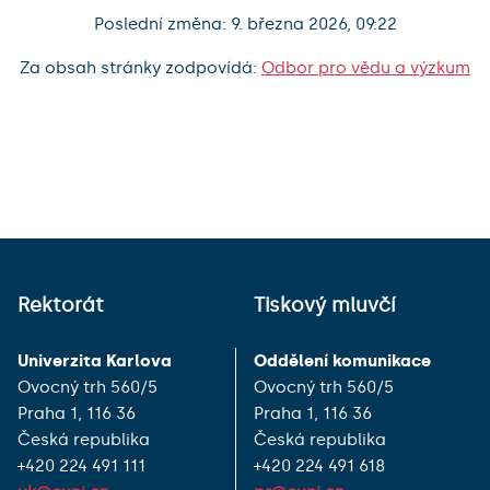
Poslední změna: 9. března 2026, 09:22
Za obsah stránky zodpovídá:
Odbor pro vědu a výzkum
Rektorát
Tiskový mluvčí
Univerzita Karlova
Oddělení komunikace
Ovocný trh 560/5
Ovocný trh 560/5
Praha 1, 116 36
Praha 1, 116 36
Česká republika
Česká republika
+420 224 491 111
+420 224 491 618