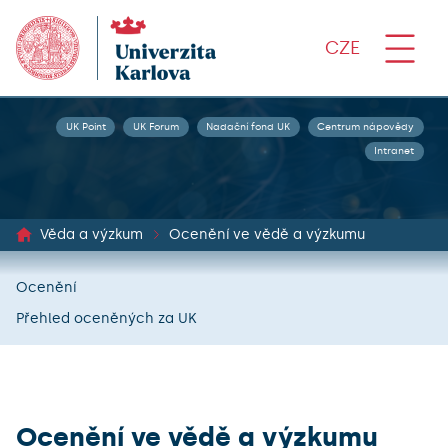
CZE
UK Point
UK Forum
Nadační fond UK
Centrum nápovědy
Intranet
Věda a výzkum
Ocenění ve vědě a výzkumu
Ocenění
Přehled oceněných za UK
Ocenění ve vědě a výzkumu