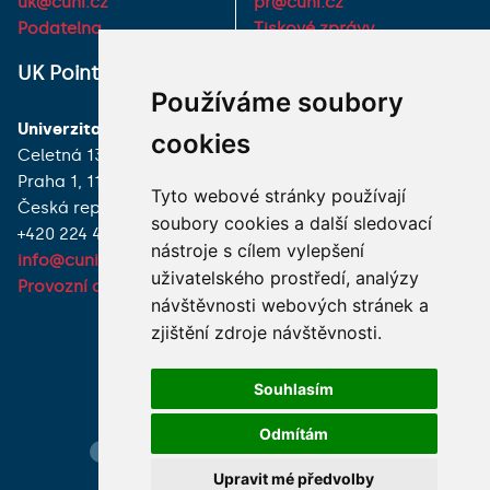
uk@cuni.cz
pr@cuni.cz
Podatelna
Tiskové zprávy
UK Point
VŠECHNY KONTAKTY
Používáme soubory
Univerzita Karlova
MÁM DOTAZ
cookies
Celetná 13
Praha 1, 116 36
JAK K NÁM?
Tyto webové stránky používají
Česká republika
soubory cookies a další sledovací
+420 224 491 850
nástroje s cílem vylepšení
info@cuni.cz
uživatelského prostředí, analýzy
Provozní doba a kontakty
návštěvnosti webových stránek a
zjištění zdroje návštěvnosti.
Souhlasím
Odmítám
Hledání osob
Nastavení cookie
Mapa webu
Upravit mé předvolby