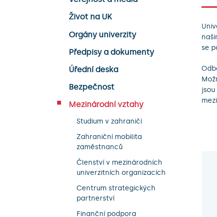
Život na UK
Univ
Orgány univerzity
naši
se p
Předpisy a dokumenty
Odbo
Úřední deska
Možn
Bezpečnost
jsou
mezi
Mezinárodní vztahy
Studium v zahraničí
Zahraniční mobilita
zaměstnanců
Členství v mezinárodních
univerzitních organizacích
Centrum strategických
partnerství
Finanční podpora