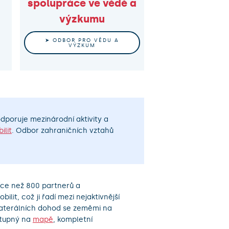
spolupráce ve vědě a
výzkumu
➤ ODBOR PRO VĚDU A
VÝZKUM
odporuje mezinárodní aktivity a
ilit
. Odbor zahraničních vztahů
íce než 800 partnerů a
lit, což ji řadí mezi nejaktivnější
ilaterálních dohod se zeměmi na
stupný na
mapě
, kompletní