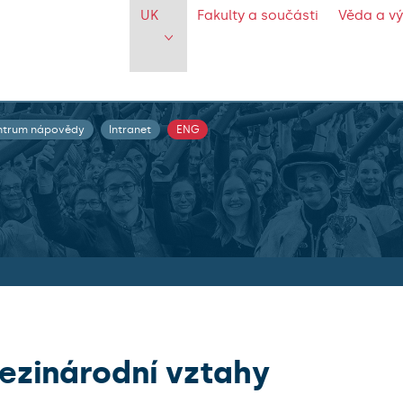
UK
Fakulty a součásti
Věda a v
ntrum nápovědy
Intranet
ENG
ezinárodní vztahy