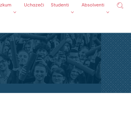
ýzkum
Uchazeči
Studenti
Absolventi