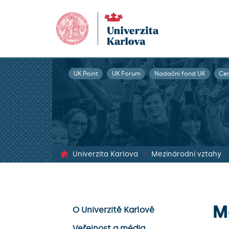
UK Point
UK Forum
Nadační fond UK
Ce
Univerzita Karlova
Mezinárodní vztahy
M
O Univerzitě Karlově
Veřejnost a média