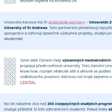
seznam najdete na intranetu UK.
Univerzita Karlova má tři
strategické partnery
–
Universität Z
University of St Andrews
. Tato partnerství představují nejvyšš
spolupráce a zahrnují společné výzkumné projekty, studijní 
akademiků.
Jsme dále členem řady
významných mezinárodních o
propojují přední světové univerzity. Toto členství Un
know how, rozvíjet vědecké sítě a aktivně se podíl
vzdělávacího prostoru. Klíčovou roli hraje zejména n
CENTRAL
.
Na UK nabízíme více než
200 cizojazyčných studijních progra
studuje přibližně 12 000 zahraničních studentů. Pokud máte
z