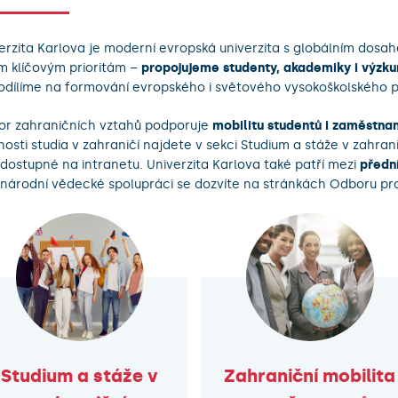
erzita Karlova je moderní evropská univerzita s globálním dosa
m klíčovým prioritám –
propojujeme studenty, akademiky i výzk
odílíme na formování evropského i světového vysokoškolského p
r zahraničních vztahů podporuje
mobilitu studentů i zaměstnan
osti studia v zahraničí najdete v sekci Studium a stáže v zahr
 dostupné na intranetu. Univerzita Karlova také patří mezi
předn
národní vědecké spolupráci se dozvíte na stránkách Odboru pr
Studium a stáže v
Zahraniční mobilita