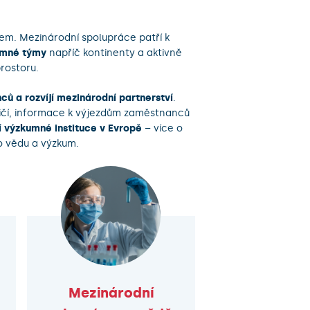
hem. Mezinárodní spolupráce patří k
umné týmy
napříč kontinenty a aktivně
rostoru.
ců a rozvíjí mezinárodní partnerství
.
aničí, informace k výjezdům zaměstnanců
í výzkumné instituce v Evropě
– více o
o vědu a výzkum.
Mezinárodní