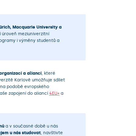
ürich, Macquarie University a
í úroveň meziuniverzitní
programy i výměny studentů a
rganizací a aliancí
, které
iverzitě Karlově umožňuje sdílet
et na podobě evropského
aše zapojení do aliancí
4EU+
a
mů
a v současné době u nás
ájem u nás studovat
, navštivte