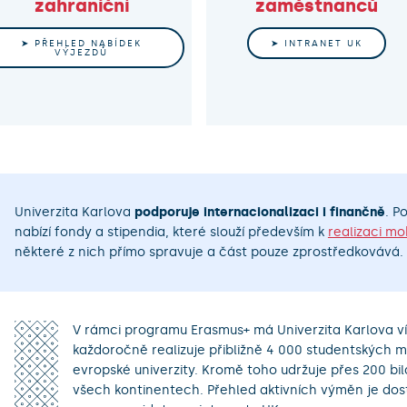
zahraniční
zaměstnanců
➤ PŘEHLED NABÍDEK
➤ INTRANET UK
VÝJEZDŮ
Univerzita Karlova
podporuje internacionalizaci i finančně
. P
nabízí fondy a stipendia, které slouží především k
realizaci mob
některé z nich přímo spravuje a část pouze zprostředkovává.
V rámci programu Erasmus+ má Univerzita Karlova v
každoročně realizuje přibližně 4 000 studentských mobi
evropské univerzity. Kromě toho udržuje přes 200 b
všech kontinentech. Přehled aktivních výměn je do