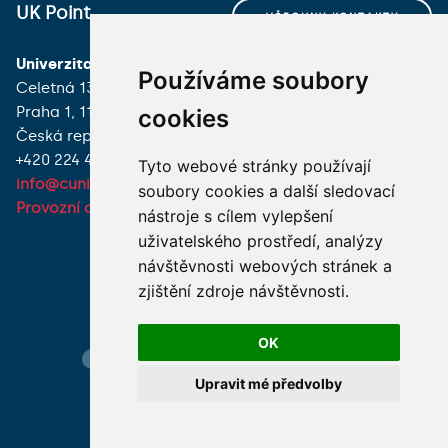
UK Point
VŠECHNY KONTAKTY
Univerzita Karlova
MÁM DOTAZ
Používáme soubory
Celetná 13
Praha 1, 116 36
cookies
JAK K NÁM?
Česká republika
+420 224 491 850
Tyto webové stránky používají
info@cuni.cz
soubory cookies a další sledovací
Provozní doba a kontakty
nástroje s cílem vylepšení
uživatelského prostředí, analýzy
návštěvnosti webových stránek a
zjištění zdroje návštěvnosti.
OK
Hledání osob
Nastavení cookie
Mapa webu
Upravit mé předvolby
© 2026 Univerzita Karlova foto UK a shutterstock.com