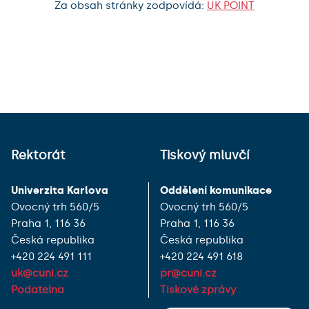
Za obsah stránky zodpovídá:
UK POINT
Rektorát
Tiskový mluvčí
Univerzita Karlova
Oddělení komunikace
Ovocný trh 560/5
Ovocný trh 560/5
Praha 1, 116 36
Praha 1, 116 36
Česká republika
Česká republika
+420 224 491 111
+420 224 491 618
uk@cuni.cz
pr@cuni.cz
Podatelna
Tiskové zprávy