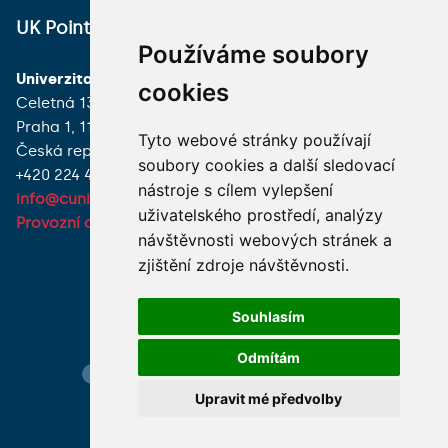
UK Point
VŠECHNY KONTAKTY
Používáme soubory
Univerzita Karlova
MÁM DOTAZ
cookies
Celetná 13
Praha 1, 116 36
JAK K NÁM?
Tyto webové stránky používají
Česká republika
soubory cookies a další sledovací
+420 224 491 850
nástroje s cílem vylepšení
info@cuni.cz
uživatelského prostředí, analýzy
Provozní doba a kontakty
návštěvnosti webových stránek a
zjištění zdroje návštěvnosti.
Souhlasím
Odmítám
Hledání osob
Nastavení cookie
Mapa webu
Upravit mé předvolby
© 2026 Univerzita Karlova foto UK a shutterstock.com