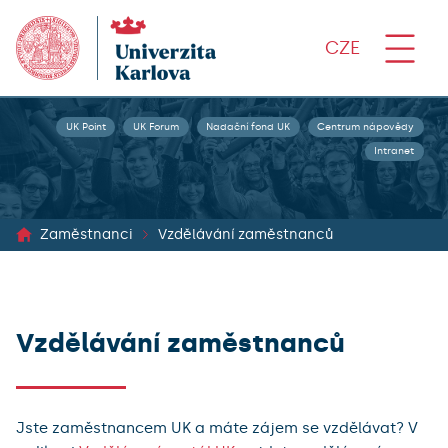
CZE
UK Point
UK Forum
Nadační fond UK
Centrum nápovědy
Intranet
Zaměstnanci
Vzdělávání zaměstnanců
Vzdělávání zaměstnanců
Jste zaměstnancem UK a máte zájem se vzdělávat? V