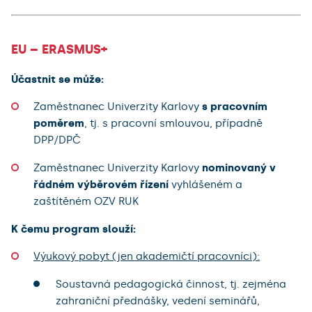
EU – ERASMUS+
Účastnit se může:
Zaměstnanec Univerzity Karlovy
s pracovním
poměrem
, tj. s pracovní smlouvou, případně
DPP/DPČ
Zaměstnanec Univerzity Karlovy
nominovaný v
řádném výběrovém řízení
vyhlášeném a
zaštítěném OZV RUK
K čemu program slouží:
Výukový pobyt (jen akademičtí pracovníci):
Soustavná pedagogická činnost, tj. zejména
zahraniční přednášky, vedení seminářů,