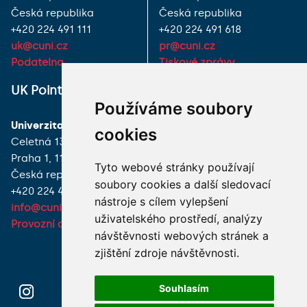
Česká republika
Česká republika
+420 224 491 111
+420 224 491 618
uk@cuni.cz
pr@cuni.cz
Podatelna
Tiskové zprávy
UK Point
VŠECHNY KONTAKTY
Používáme soubory
Univerzita Karlova
MÁM DOTAZ
cookies
Celetná 13
Praha 1, 116 36
JAK K NÁM?
Tyto webové stránky používají
Česká republika
soubory cookies a další sledovací
+420 224 491 850
nástroje s cílem vylepšení
info@cuni.cz
uživatelského prostředí, analýzy
Provozní doba a kontakty
návštěvnosti webových stránek a
zjištění zdroje návštěvnosti.
Souhlasím