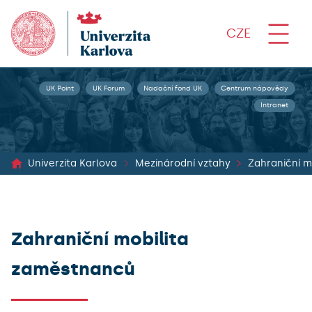
CZE
UK Point
UK Forum
Nadační fond UK
Centrum nápovědy
Intranet
Univerzita Karlova
Mezinárodní vztahy
Zahraniční m
Zahraniční mobilita
zaměstnanců