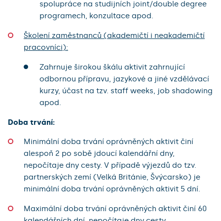
spolupráce na studijních joint/double degree
programech, konzultace apod.
Školení zaměstnanců (akademičtí i neakademičtí
pracovníci):
Zahrnuje
širokou škálu aktivit zahrnující
odbornou přípravu, jazykové a jiné vzdělávací
kurzy, účast na tzv. staff weeks, job shadowing
apod.
Doba trvání:
Minimální doba trvání oprávněných aktivit činí
alespoň 2 po sobě jdoucí kalendářní dny,
nepočítaje dny cesty. V případě výjezdů do tzv.
partnerských zemí (Velká Británie, Švýcarsko) je
minimální doba trvání oprávněných aktivit 5 dní.
Maximální doba trvání oprávněných aktivit činí 60
kalendářních dní, nepočítaje dny cesty.