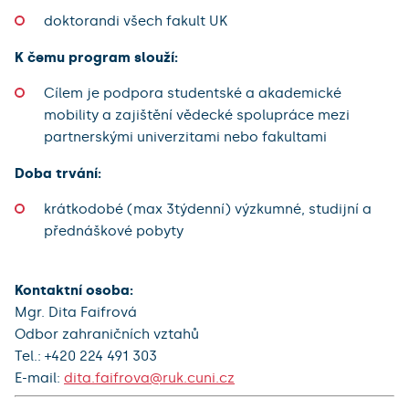
doktorandi všech fakult UK
K čemu program slouží:
Cílem je podpora studentské a akademické
mobility a zajištění vědecké spolupráce mezi
partnerskými univerzitami nebo fakultami
Doba trvání:
krátkodobé (max 3týdenní) výzkumné, studijní a
přednáškové pobyty
Kontaktní osoba:
Mgr. Dita Faifrová
Odbor zahraničních vztahů
Tel.: +420 224 491 303
E-mail:
dita.faifrova@ruk.cuni.cz