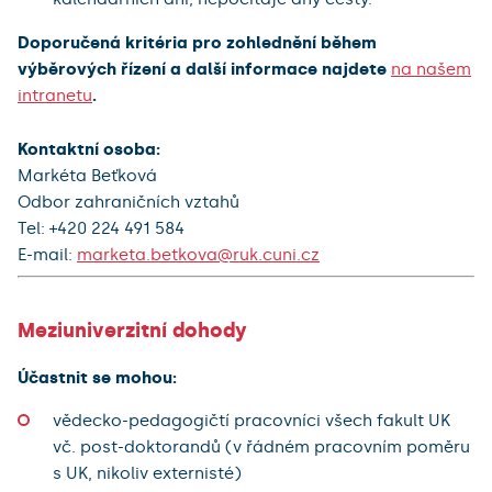
Doporučená kritéria pro zohlednění během
výběrových řízení a další informace najdete
na našem
intranetu
.
Kontaktní osoba:
Markéta Beťková
Odbor zahraničních vztahů
Tel: +420 224 491 584
E-mail:
marketa.betkova@ruk.cuni.cz
Meziuniverzitní dohody
Účastnit se mohou:
vědecko-pedagogičtí pracovníci všech fakult UK
vč. post-doktorandů (v řádném pracovním poměru
s UK, nikoliv externisté)