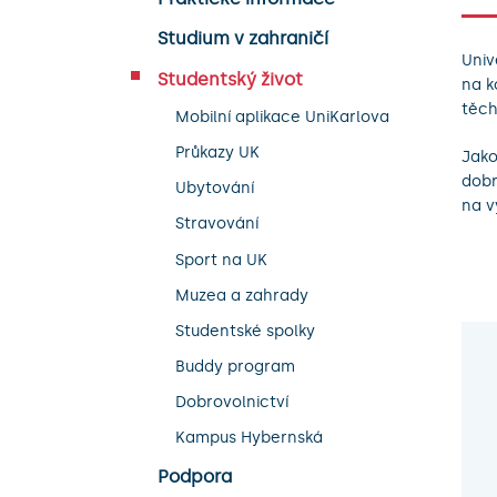
Studium v zahraničí
Univ
Studentský život
na k
těch
Mobilní aplikace UniKarlova
Průkazy UK
Jako
dobr
Ubytování
na v
Stravování
Sport na UK
Muzea a zahrady
Studentské spolky
Buddy program
Dobrovolnictví
Kampus Hybernská
Podpora