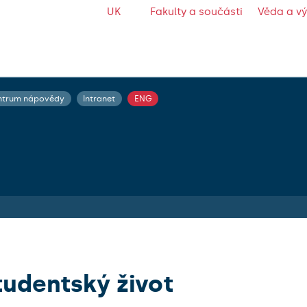
UK
Fakulty a součásti
Věda a v
ntrum nápovědy
Intranet
ENG
tudentský život