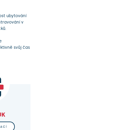
st ubytování
stravování v
čků.
e
ktivně svůj čas
UK
MACÍ