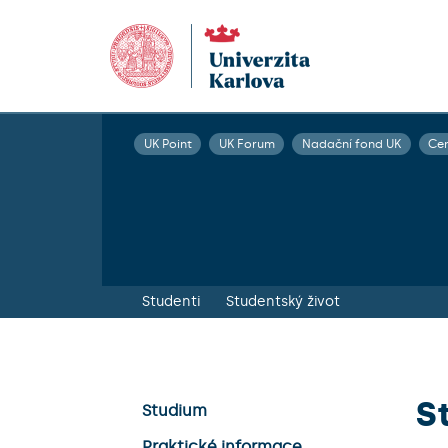
UK Point
UK Forum
Nadační fond UK
Ce
Studenti
Studentský život
S
Studium
Praktické informace