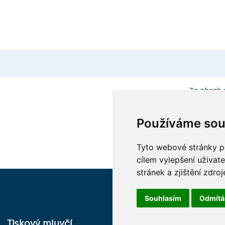
Za obsah 
Používáme sou
Tyto webové stránky po
cílem vylepšení uživat
stránek a zjištění zdroj
Souhlasím
Odmít
Tiskový mluvčí
UK Point