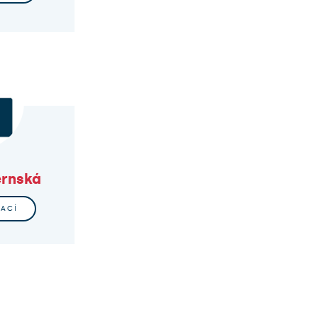
rnská
MACÍ