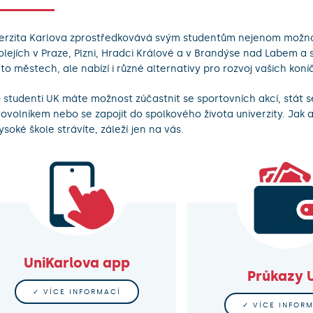
erzita Karlova zprostředkovává svým studentům nejenom možno
olejích v Praze, Plzni, Hradci Králové a v Brandýse nad Labem a 
to městech, ale nabízí i různé alternativy pro rozvoj vašich koní
 studenti UK máte možnost zúčastnit se sportovních akcí, stát s
ovolníkem nebo se zapojit do spolkového života univerzity. Jak a
ysoké škole strávíte, záleží jen na vás.
UniKarlova app
Průkazy 
✓ VÍCE INFORMACÍ
✓ VÍCE INFOR