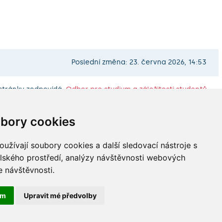
Poslední změna: 23. června 2026, 14:53
stránky zodpovídá:
Odbor pro studium a záležitosti studentů
bory cookies
užívají soubory cookies a další sledovací nástroje s
elského prostředí, analýzy návštěvnosti webových
e návštěvnosti.
ám
Upravit mé předvolby