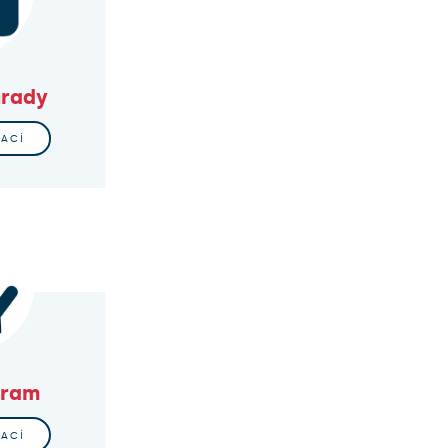
hrady
MACÍ
gram
MACÍ