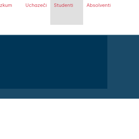
ýzkum
Uchazeči
Studenti
Absolventi