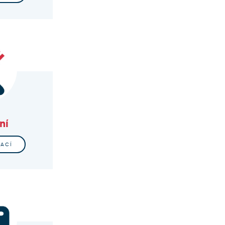
ní
MACÍ