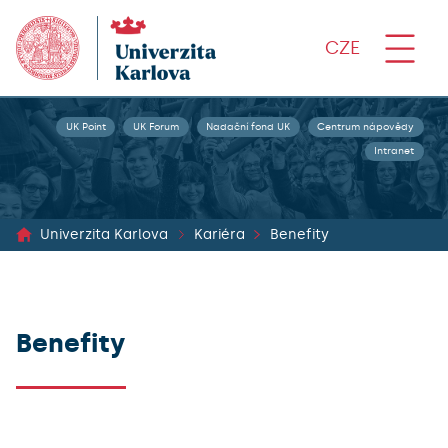
CZE
UK Point
UK Forum
Nadační fond UK
Centrum nápovědy
Intranet
Univerzita Karlova
Kariéra
Benefity
Benefity