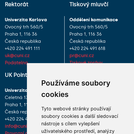
Rektorát
Tiskový mluvčí
Univerzita Karlova
Oddělení komunikace
Ovocný trh 560/5
Ovocný trh 560/5
Praha 1, 116 36
Praha 1, 116 36
Česká republika
Česká republika
+420 224 491 111
+420 224 491 618
uk@cuni.cz
pr@cuni.cz
Podatelna
Tiskové zprávy
UK Point
VŠECHNY KONTAKTY
Používáme soubory
Univerzita Karlova
MÁM DOTAZ
cookies
Celetná 13
Praha 1, 116 36
JAK K NÁM?
Tyto webové stránky používají
Česká republika
soubory cookies a další sledovací
+420 224 491 850
nástroje s cílem vylepšení
info@cuni.cz
uživatelského prostředí, analýzy
Provozní doba a kontakty