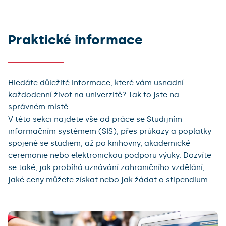
Diplomy a dodatky
Ceny udělované studentům
Praktické informace
Uznávání zahraničního vzdělání
Odvolací řízení
Odbor pro studium a záležitosti studentů
Hledáte důležité informace, které vám usnadní
každodenní život na univerzitě? Tak to jste na
správném místě.
V této sekci najdete vše od práce se Studijním
informačním systémem (SIS), přes průkazy a poplatky
spojené se studiem, až po knihovny, akademické
ceremonie nebo elektronickou podporu výuky. Dozvíte
se také, jak probíhá uznávání zahraničního vzdělání,
jaké ceny můžete získat nebo jak žádat o stipendium.