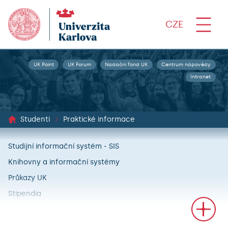
CZE
UK Point
UK Forum
Nadační fond UK
Centrum nápovědy
Intranet
Studenti
Praktické informace
Studijní informační systém - SIS
Knihovny a informační systémy
Průkazy UK
Stipendia
Poplatky spojené se studiem
Akademické ceremonie