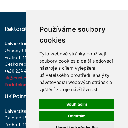
Používáme soubory
Rektorát
Tiskový mluvčí
cookies
Univerzita Karlova
Oddělení komunikace
Ovocný trh 560/5
Ovocný trh 560/5
Tyto webové stránky používají
Praha 1, 116 36
Praha 1, 116 36
soubory cookies a další sledovací
Česká republika
Česká republika
nástroje s cílem vylepšení
+420 224 491 111
+420 224 491 618
uživatelského prostředí, analýzy
uk@cuni.cz
pr@cuni.cz
návštěvnosti webových stránek a
Podatelna
Tiskové zprávy
zjištění zdroje návštěvnosti.
UK Point
VŠECHNY KONTAKTY
Souhlasím
Univerzita Karlova
MÁM DOTAZ
Odmítám
Celetná 13
Praha 1, 116 36
JAK K NÁM?
Upravit mé předvolby