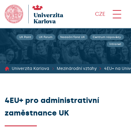
CZE
UK Point
UK Forum
Nadační fond UK
Centrum nápovědy
Intranet
Univerzita Karlova
Mezinárodní vztahy
4EU+ pro administrativní
zaměstnance UK