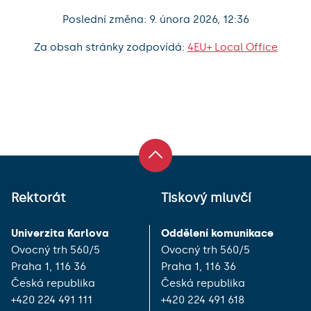
Poslední změna: 9. února 2026, 12:36
Za obsah stránky zodpovídá:
4EU+ Local Office
Rektorát
Tiskový mluvčí
Univerzita Karlova
Oddělení komunikace
Ovocný trh 560/5
Ovocný trh 560/5
Praha 1, 116 36
Praha 1, 116 36
Česká republika
Česká republika
+420 224 491 111
+420 224 491 618