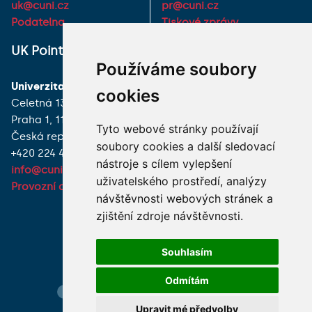
uk@cuni.cz
pr@cuni.cz
Podatelna
Tiskové zprávy
UK Point
VŠECHNY KONTAKTY
Používáme soubory
Univerzita Karlova
MÁM DOTAZ
cookies
Celetná 13
Praha 1, 116 36
JAK K NÁM?
Tyto webové stránky používají
Česká republika
soubory cookies a další sledovací
+420 224 491 850
nástroje s cílem vylepšení
info@cuni.cz
uživatelského prostředí, analýzy
Provozní doba a kontakty
návštěvnosti webových stránek a
zjištění zdroje návštěvnosti.
Souhlasím
Odmítám
Hledání osob
Nastavení cookie
Mapa webu
Upravit mé předvolby