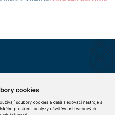
VŠECHNY KONTAKTY
bory cookies
MÁM DOTAZ
užívají soubory cookies a další sledovací nástroje s
elského prostředí, analýzy návštěvnosti webových
JAK K NÁM?