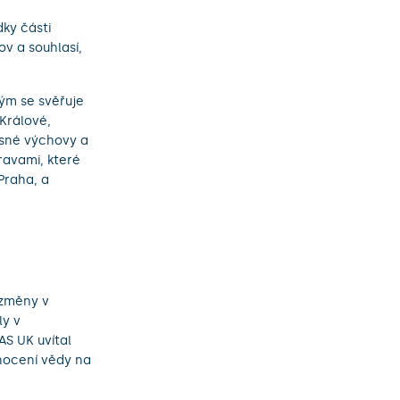
ky části
v a souhlasí,
rým se svěřuje
Králové,
lesné výchovy a
ravami, které
Praha, a
 změny v
ly v
AS UK uvítal
nocení vědy na