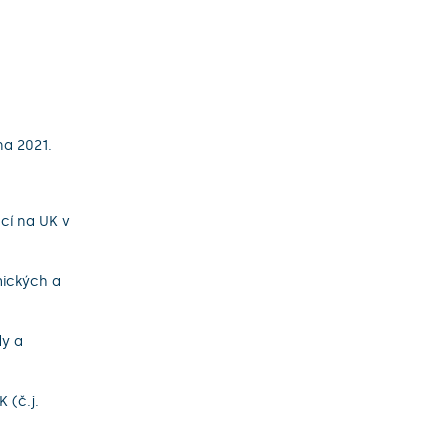
na 2021.
cí na UK v
mických a
dy a
 (č.j.