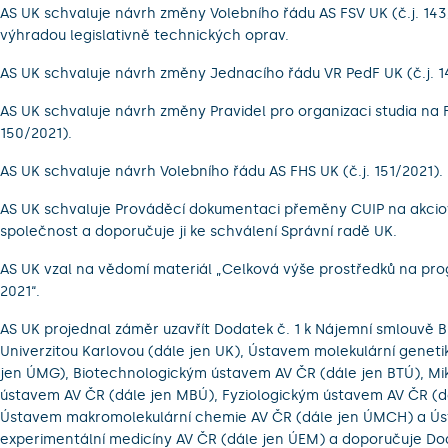
AS UK schvaluje návrh změny Volebního řádu AS FSV UK (č.j. 143
výhradou legislativně technických oprav.
AS UK schvaluje návrh změny Jednacího řádu VR PedF UK (č.j. 1
AS UK schvaluje návrh změny Pravidel pro organizaci studia na F
150/2021).
AS UK schvaluje návrh Volebního řádu AS FHS UK (č.j. 151/2021).
AS UK schvaluje Prováděcí dokumentaci přeměny CUIP na akci
společnost a doporučuje ji ke schválení Správní radě UK.
AS UK vzal na vědomí materiál „Celková výše prostředků na pr
2021“.
AS UK projednal záměr uzavřít Dodatek č. 1 k Nájemní smlouvě 
Univerzitou Karlovou (dále jen UK), Ústavem molekulární geneti
jen ÚMG), Biotechnologickým ústavem AV ČR (dále jen BTÚ), Mi
ústavem AV ČR (dále jen MBÚ), Fyziologickým ústavem AV ČR (d
Ústavem makromolekulární chemie AV ČR (dále jen ÚMCH) a Ú
experimentální medicíny AV ČR (dále jen ÚEM) a doporučuje Do