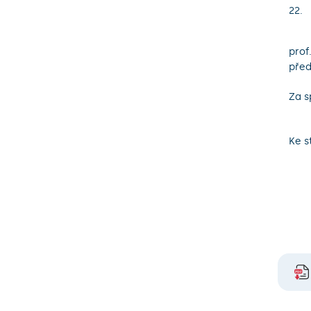
prof
před
Za s
Ke s