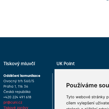
Tiskový mluvčí
UK Point
Oddělení komunikace
Univerzita Karlova
Ovocný trh 560/5
Celetná 13
Používáme sou
Praha 1, 116 36
Praha 1, 116 36
Česká republika
Česká republika
Tyto webové stránky po
+420 224 491 618
+420 224 491 850
cílem vylepšení uživat
pr@cuni.cz
info@cuni.cz
Tiskové zprávy
Provozní doba a kontakty