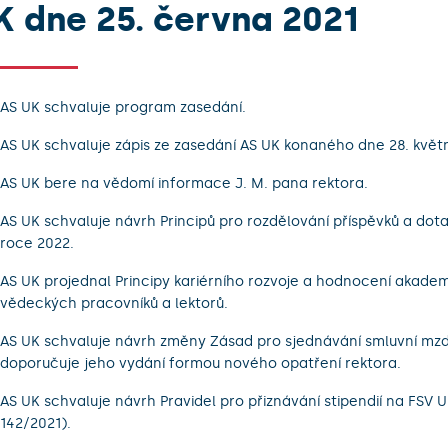
K dne 25. června 2021
AS UK schvaluje program zasedání.
AS UK schvaluje zápis ze zasedání AS UK konaného dne 28. květ
AS UK bere na vědomí informace J. M. pana rektora.
AS UK schvaluje návrh Principů pro rozdělování příspěvků a dota
roce 2022.
AS UK projednal Principy kariérního rozvoje a hodnocení akade
vědeckých pracovníků a lektorů.
AS UK schvaluje návrh změny Zásad pro sjednávání smluvní mz
doporučuje jeho vydání formou nového opatření rektora.
AS UK schvaluje návrh Pravidel pro přiznávání stipendií na FSV UK
142/2021).