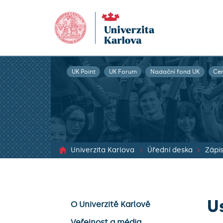
UK Point
UK Forum
Nadační fond UK
Ce
Univerzita Karlova
Úřední deska
U
O Univerzitě Karlově
Veřejnost a média