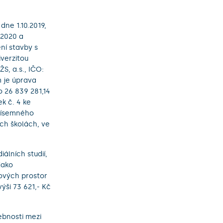
dne 1.10.2019,
.2020 a
ní stavby s
verzitou
S, a.s., IČO:
 je úprava
 26 839 281,14
k č. 4 ke
 písemného
ých školách, ve
álních studií,
jako
ových prostor
ýši 73 621,- Kč
ebnosti mezi