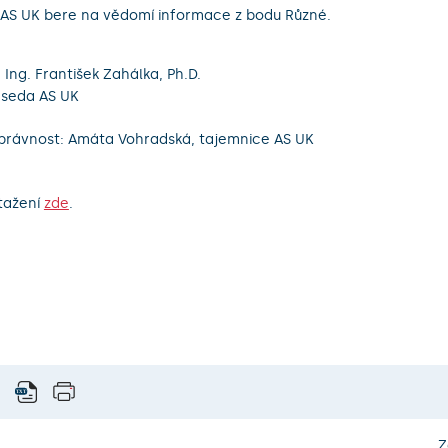
AS UK bere na vědomí informace z bodu Různé.
. Ing. František Zahálka, Ph.D.
seda AS UK
právnost: Amáta Vohradská, tajemnice AS UK
tažení
zde
.
Z