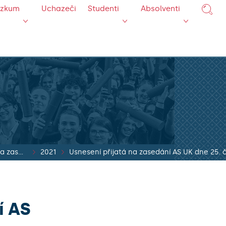
ýzkum
Uchazeči
Studenti
Absolventi
Usnesení přijatá na zasedání AS UK
2021
Usnesení přijatá na zasedání AS UK dne 25. 
í AS