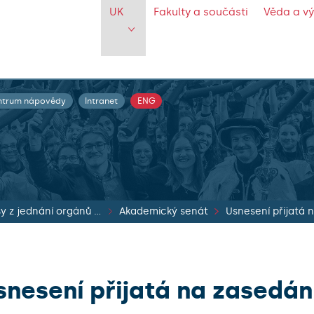
UK
Fakulty a součásti
Věda a v
ntrum nápovědy
Intranet
ENG
Zápisy z jednání orgánů UK
Akademický senát
snesení přijatá na zasedán