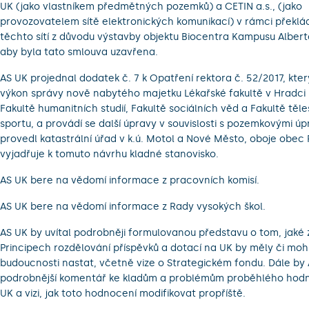
UK (jako vlastníkem předmětných pozemků) a CETIN a.s., (jako
provozovatelem sítě elektronických komunikací) v rámci překlád
těchto sítí z důvodu výstavby objektu Biocentra Kampusu Alberto
aby byla tato smlouva uzavřena.
AS UK projednal dodatek č. 7 k Opatření rektora č. 52/2017, kte
výkon správy nově nabytého majetku Lékařské fakultě v Hradci 
Fakultě humanitních studií, Fakultě sociálních věd a Fakultě tě
sportu, a provádí se další úpravy v souvislosti s pozemkovými úp
provedl katastrální úřad v k.ú. Motol a Nové Město, oboje obec 
vyjadřuje k tomuto návrhu kladné stanovisko.
AS UK bere na vědomí informace z pracovních komisí.
AS UK bere na vědomí informace z Rady vysokých škol.
AS UK by uvítal podrobněji formulovanou představu o tom, jaké
Principech rozdělování příspěvků a dotací na UK by měly či moh
budoucnosti nastat, včetně vize o Strategickém fondu. Dále by 
podrobnější komentář ke kladům a problémům proběhlého hod
UK a vizi, jak toto hodnocení modifikovat propříště.