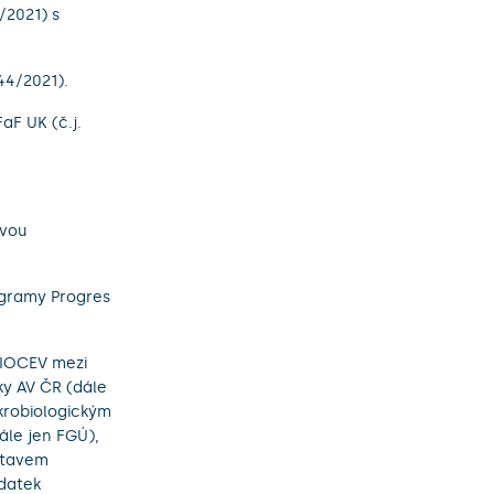
/2021) s
44/2021).
aF UK (č.j.
ovou
ogramy Progres
BIOCEV mezi
ky AV ČR (dále
krobiologickým
ále jen FGÚ),
stavem
datek