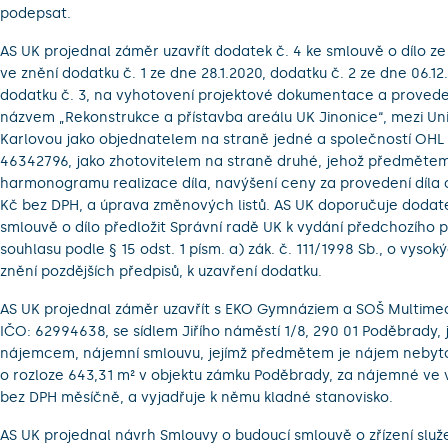
podepsat.
AS UK projednal záměr uzavřít dodatek č. 4 ke smlouvě o dílo ze 
ve znění dodatku č. 1 ze dne 28.1.2020, dodatku č. 2 ze dne 06.12
dodatku č. 3, na vyhotovení projektové dokumentace a provede
názvem „Rekonstrukce a přístavba areálu UK Jinonice“, mezi Uni
Karlovou jako objednatelem na straně jedné a společností OHL Ž
46342796, jako zhotovitelem na straně druhé, jehož předmětem
harmonogramu realizace díla, navýšení ceny za provedení díla o
Kč bez DPH, a úprava změnových listů. AS UK doporučuje dodate
smlouvě o dílo předložit Správní radě UK k vydání předchozího
souhlasu podle § 15 odst. 1 písm. a) zák. č. 111/1998 Sb., o vysok
znění pozdějších předpisů, k uzavření dodatku.
AS UK projednal záměr uzavřít s EKO Gymnáziem a SOŠ Multimedi
IČO: 62994638, se sídlem Jiřího náměstí 1/8, 290 01 Poděbrady, 
nájemcem, nájemní smlouvu, jejímž předmětem je nájem nebyt
o rozloze 643,31 m² v objektu zámku Poděbrady, za nájemné ve v
bez DPH měsíčně, a vyjadřuje k němu kladné stanovisko.
AS UK projednal návrh Smlouvy o budoucí smlouvě o zřízení služ