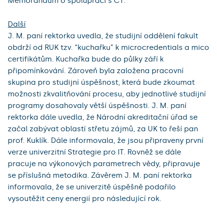
Memorandum o spolupráci s ČT.
Další
J. M. paní rektorka uvedla, že studijní oddělení fakult
obdrží od RUK tzv. “kuchařku” k microcredentials a mico
certifikátům. Kuchařka bude do půlky září k
připomínkování. Zároveň byla založena pracovní
skupina pro studijní úspěšnost, která bude zkoumat
možnosti zkvalitňování procesu, aby jednotlivé studijní
programy dosahovaly větší úspěšnosti. J. M. paní
rektorka dále uvedla, že Národní akreditační úřad se
začal zabývat oblastí střetu zájmů, za UK to řeší pan
prof. Kuklík. Dále informovala, že jsou připraveny první
verze univerzitní Strategie pro IT. Rovněž se dále
pracuje na výkonových parametrech vědy, připravuje
se příslušná metodika. Závěrem J. M. paní rektorka
informovala, že se univerzitě úspěšně podařilo
vysoutěžit ceny energií pro následující rok.