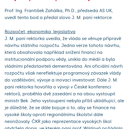
Prof. Ing. František Zahálka, Ph.D., předseda AS UK,
uvedl tento bod a předal slovo J. M. paní rektorce.
Rozpočet, ekonomika, legislativa
J. M. paní rektorka uvedla, že vláda se věnuje přípravě
návrhu státního rozpočtu. Jedna verze tohoto návrhu,
která obsahovala například snížení financí na
institucionální podporu vědy, unikla do médií a byla
vládními představiteli dementována. Ani oficiální návrh
rozpočtu však nereflektuje programový závazek vlády
do vzdělávání, vývoje a inovací investovat. Dále J. M.
paní rektorka hovořila o vývoji v České konferenci
rektorů, proběhla dvě zasedání a na obou vystoupil
ministr Bek. Jeho vystoupení nebyla příliš uklidňující, ale
je důležité, že se dále bojuje o to, aby se finance na
vysoké školy oproti regionálnímu školství dále
nesnižovaly. ČKR jako reprezentace vysokých škol
obdržela dopis, ve kterém paní prof. Wildová požádala