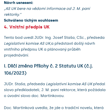
Návrh usnesení:
„AS UK bere na vědomí informace od J. M. paní
rektorky.”
Schváleno tichým souhlasem
4. Vnitřní předpis UK
Tento bod uvedl JUDr. Ing. Josef Staša, CSc.
,
předseda
Legislativní komise AS UK
,a představil došlý návrh
vnitřního předpisu UK a plánovaný průběh
projednávání.
I. Dílčí změna Přílohy č. 2 Statutu UK (č.j.
106/2023)
JUDr. Staša, předseda
Legislativní komise AS UK
předal
slovo předkladateli, J. M. paní rektorce, která požádala
o úvodní slovo doc. Martínkovou.
Doc. Martínková uvedla, že jde o tradiční novelu, která