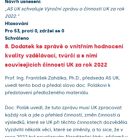
Návrh usnesení:
„AS UK schvaluje Výroční zprávu o činnosti UK za rok
2022.“
Hlasování
Pro 53, proti 0, zdržel se 0
Schváleno
8. Dodatek ke zprávě o vnitřním hodnocení
kvality vzdělávací, tvůrčí a s nimi
souvisejících činností UK za rok 2022
Prof. Ing. František Zahálka, Ph.D., předseda AS UK,
uvedl tento bod a předal slovo doc. Polákovi k
představení předloženého materiálu.
Doc. Polák uvedl, že tuto zprávu musí UK zpracovat
každý rok a jde o přehled činností, změn činností a
výsledků, které se UK při těchto činnostech dozvěděla.
Vyzdvihl několik věcí, které se změnily, a to sice, že v
roce 2022 byl novelizován Akreditační řádu, přičemž v