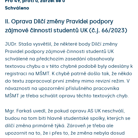
Pro 49, proti 0, zdržel se 0
Schváleno
II. Oprava Dílčí změny Pravidel podpory
zájmové činnosti studentů UK (č.j. 66/2023)
JUDr. Staša vysvětlil, že některé body Dílčí změny
Pravidel podpory zájmové činnosti studentů UK
schválené na předchozím zasedání obsahovaly
textovou chybu a v této chybné podobě byly odeslány k
registraci na MŠMT. K chybě patrně došlo tak, že někdo
do textu zapracoval první změny mimo revizní režim. V
návaznosti na upozornění příslušného pracovníka
MŠMT je třeba schválit opravu těchto textových chyb.
Mgr. Farkaš uvedl, že pokud opravu AS UK neschválí,
budou na tom biti hlavně studentské spolky, kterých se
dílčí změna primárně týká. Zároveň je třeba ale
upozornit na to, že i přes to, že změna nebyla dosud