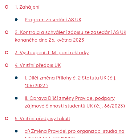
1. Zahájení
Program zasedání AS UK
2. Kontrola a schválení zápisu ze zasedání AS UK
konaného dne 26. května 2023
3. Vystoupení J. M. paní rektorky
4. Vnitřní předpis UK
I. Dílčí změna Přílohy č. 2 Statutu UK (č.j.
106/2023)
II. Oprava Dílčí změny Pravidel podpory
zájmové činnosti studentů UK (č.j. 66/2023)
5. Vnitřní předpisy fakult
a) Změna Pravidel pro organizaci studia na