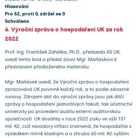
Hlasování
Pro 52, proti 0, zdržel se 0
Schváleno
6. Výroční zpráva o hospodaření UK za rok
2022
Prof. Ing. František Zahálka, Ph.D., předseda AS UK,
uvedl tento bod a předal slovo Mgr. Maňáskovi k
představení předloženého materiálu.
Mgr. Maňásek uvedl, že Výroční zprávu o hospodaření
zpracovává UK povinně každý rok, a to podle závazné
osnovy. Zdrojem dat do výroční zprávy jsou jak dílčí
zprávy o hospodaření jednotlivých fakult, tak účetnictví
univerzity po provedení auditu externí auditorskou
společností. UK dosáhla v roce 2022 zisku ve výši 137
mil. Kč, což navzdory inflaci znamená, že hospodařila s
výsledkem mírně kladným a o zhruba 60 mil. Kč vyšším