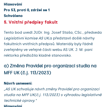
Hlasování
Pro 53, proti 0, zdržel se 1
Schváleno
5. Vnitřní předpisy fakult
Tento bod uvedl JUDr. Ing. Josef Staša, CSc.
,
předseda
Legislativní komise AS UK
,a představil došlé návrhy
fakultních vnitřních předpisů. Materiály byly řádně
zveřejněny ve veřejné části webu AS UK. J. M. paní
rektorka předložila kladné stanovisko.
a) Změna Pravidel pro organizaci studia na
MFF UK (č.j. 113/2023)
Návrh usnesení:
„AS UK schvaluje návrh změny Pravidel pro organizaci
studia na MFF UK(č.j. 113/2023) s výhradou legislativně
technické opravy.“
Hlasování