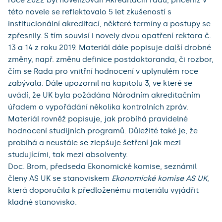
této novele se reflektovalo 5 let zkušeností s
institucionální akreditací, některé termíny a postupy se
zpřesnily. S tím souvisí i novely dvou opatření rektora č.
13 a 14 z roku 2019. Materiál dále popisuje další drobné
změny, např. změnu definice postdoktoranda, či rozbor,
čím se Rada pro vnitřní hodnocení v uplynulém roce
zabývala. Dále upozornil na kapitolu 3, ve které se
uvádí, že UK byla požádána Národním akreditačním
úřadem o vypořádání několika kontrolních zpráv.
Materiál rovněž popisuje, jak probíhá pravidelné
hodnocení studijních programů. Důležité také je, že
probíhá a neustále se zlepšuje šetření jak mezi
studujícími, tak mezi absolventy.
Doc. Brom, předseda Ekonomické komise, seznámil
členy AS UK se stanoviskem
Ekonomické komise AS UK
,
která doporučila k předloženému materiálu vyjádřit
kladné stanovisko.