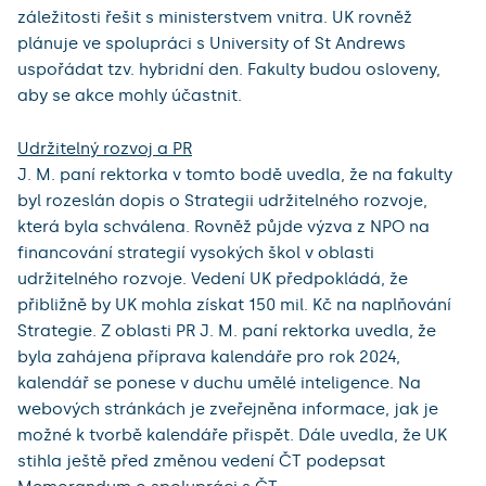
záležitosti řešit s ministerstvem vnitra. UK rovněž
plánuje ve spolupráci s University of St Andrews
uspořádat tzv. hybridní den. Fakulty budou osloveny,
aby se akce mohly účastnit.
Udržitelný rozvoj a PR
J. M. paní rektorka v tomto bodě uvedla, že na fakulty
byl rozeslán dopis o Strategii udržitelného rozvoje,
která byla schválena. Rovněž půjde výzva z NPO na
financování strategií vysokých škol v oblasti
udržitelného rozvoje. Vedení UK předpokládá, že
přibližně by UK mohla získat 150 mil. Kč na naplňování
Strategie. Z oblasti PR J. M. paní rektorka uvedla, že
byla zahájena příprava kalendáře pro rok 2024,
kalendář se ponese v duchu umělé inteligence. Na
webových stránkách je zveřejněna informace, jak je
možné k tvorbě kalendáře přispět. Dále uvedla, že UK
stihla ještě před změnou vedení ČT podepsat