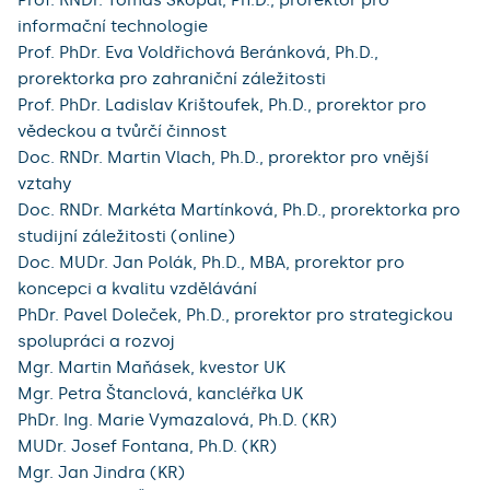
Prof. RNDr. Tomáš Skopal, Ph.D., prorektor pro
informační technologie
Prof. PhDr. Eva Voldřichová Beránková, Ph.D.,
prorektorka pro zahraniční záležitosti
Prof. PhDr. Ladislav Krištoufek, Ph.D., prorektor pro
vědeckou a tvůrčí činnost
Doc. RNDr. Martin Vlach, Ph.D., prorektor pro vnější
vztahy
Doc. RNDr. Markéta Martínková, Ph.D., prorektorka pro
studijní záležitosti (online)
Doc. MUDr. Jan Polák, Ph.D., MBA, prorektor pro
koncepci a kvalitu vzdělávání
PhDr. Pavel Doleček, Ph.D., prorektor pro strategickou
spolupráci a rozvoj
Mgr. Martin Maňásek, kvestor UK
Mgr. Petra Štanclová, kancléřka UK
PhDr. Ing. Marie Vymazalová, Ph.D. (KR)
MUDr. Josef Fontana, Ph.D. (KR)
Mgr. Jan Jindra (KR)