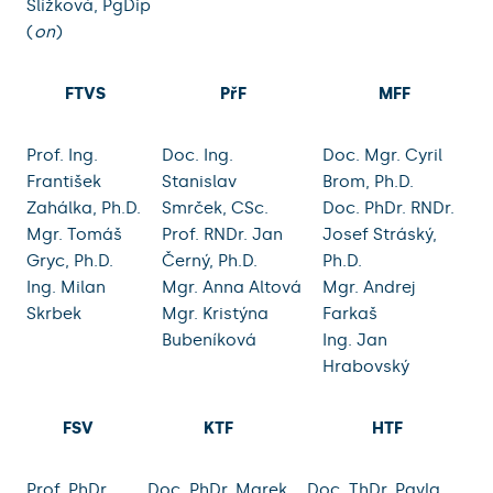
Slížková, PgDip
(
on
)
FTVS
PřF
MFF
Prof. Ing.
Doc. Ing.
Doc. Mgr. Cyril
František
Stanislav
Brom, Ph.D.
Zahálka, Ph.D.
Smrček, CSc.
Doc. PhDr. RNDr.
Mgr. Tomáš
Prof. RNDr. Jan
Josef Stráský,
Gryc, Ph.D.
Černý, Ph.D.
Ph.D.
Ing. Milan
Mgr. Anna Altová
Mgr. Andrej
Skrbek
Mgr. Kristýna
Farkaš
Bubeníková
Ing. Jan
Hrabovský
FSV
KTF
HTF
Prof. PhDr.
Doc. PhDr. Marek
Doc. ThDr. Pavla