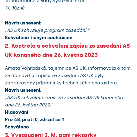
16. Informace z Rady vysokých škol
17. Různé
Návrh usnesení:
„AS UK schvaluje program zasedání.”
Schváleno tichým souhlasem
2. Kontrola a schválení zápisu ze zasedání AS
UK konaného dne 26. května 2023
Amáta Vohradská, tajemnice AS UK, informovala o tom,
že do návrhu zápisu ze zasedání AS UK byly
zapracovány připomínky technického charakteru.
Návrh usnesení:
„AS UK schvaluje zápis ze zasedání AS UK konaného
dne 26. května 2023.”
Hlasování
Pro 48, proti 0, zdržel se 1
Schváleno
3. Vystoupení J. M. paní rektorky