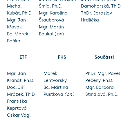
Michal
Šmíd, Ph.D.
Damohorská, Th.D.
Kubát, Ph.D.
Mgr. Karolína
ThDr. Jaroslav
Mgr. Jan
Štauberová
Hrdlička
Křovák
Mgr. Martin
Bc. Marek
Boukal (
on
)
Boňko
ETF
FHS
Součásti
Mgr. Jan
Marek
PhDr. Mgr. Pavel
Kranát, Ph.D.
Lentvorský
Pečený, Ph.D.
Doc. Jiří
Bc. Martina
Mgr. Barbora
Mrázek, Th.D
Pustková
(on)
Štindlová, Ph.D.
Františka
Keprtová
Oskar Vogl