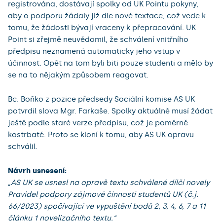
registrována, dostávají spolky od UK Pointu pokyny,
aby o podporu žádaly již dle nové textace, což vede k
tomu, že žádosti bývají vraceny k přepracování. UK
Point si zřejmě neuvědomil, že schválení vnitřního
předpisu neznamená automaticky jeho vstup v
účinnost. Opět na tom byli biti pouze studenti a mělo by
se na to nějakým způsobem reagovat.
Bc. Boňko z pozice předsedy Sociální komise AS UK
potvrdil slova Mgr. Farkaše. Spolky aktuálně musí žádat
ještě podle staré verze předpisu, což je poměrně
kostrbaté. Proto se kloní k tomu, aby AS UK opravu
schválil.
Návrh usnesení:
„AS UK se usnesl na opravě textu schválené dílčí novely
Pravidel podpory zájmové činnosti studentů UK (č.j.
66/2023) spočívající ve vypuštění bodů 2, 3, 4, 6, 7 a 11
článku 1 novelizačního textu.“