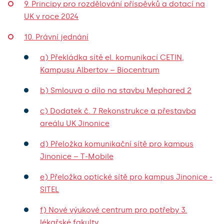
9. Principy pro rozdělování příspěvků a dotací na
UK v roce 2024
10. Právní jednání
a) Překládka sítě el. komunikací CETIN,
Kampusu Albertov – Biocentrum
b) Smlouva o dílo na stavbu Mephared 2
c) Dodatek č. 7 Rekonstrukce a přestavba
areálu UK Jinonice
d) Přeložka komunikační sítě pro kampus
Jinonice – T-Mobile
e) Přeložka optické sítě pro kampus Jinonice -
SITEL
f) Nové výukové centrum pro potřeby 3.
lékařské fakulty