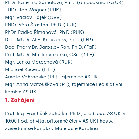
PhDr. Kateřina Šámalová, Ph.D. (ombudsmanka UK)
JUDr. Jan Wagner (RUK)
Mgr. Václav Hájek (OVV)
RNDr. Věra Šťastná, Ph.D. (RUK)
PhDr. Radka Římanová, Ph.D (RUK)
Doc. MUDr. Aleš Kroužecký, Ph.D. (LFP)
Doc. PharmDr. Jaroslav Roh, Ph.D. (FaF)
Prof. MUDr. Martin Vokurka, CSc. (1.LF)
Mgr. Lenka Matochová (RUK)
Michael Kučera (HTF)
Amáta Vohradská (PF), tajemnice AS UK
Mgr. Anna Matoušková (PF), tajemnice Legislativní
komise AS UK
1. Zahájení
Prof. Ing. František Zahálka, Ph.D., předseda AS UK, v
10:00 hod. přivítal přítomné členy AS UK i hosty.
Zasedání se konalo v Malé aule Karolina.