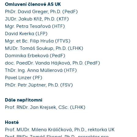
Omluvení členové AS UK
PhDr. David Greger, Ph.D. (PedF)
JUDr. Jakub Kříž, Ph.D. (KTF)
Mgr. Petra Tesařová (HTF)
David Kverka (LFP)
Mgr. et Bc. Filip Hruša (FTVS)
MUDr. Tomáš Soukup, Ph.D. (LFHK)
Dominika Erbeková (PedF)
doc. PaedDr. Vanda Hájková, Ph.D. (PedF)
ThDr. Ing. Anna Müllerová (HTF)
Pavel Linzer (PF)
PhDr. Petr Jüptner, Ph.D. (FSV)
Dále nepřítomni
Prof. RNDr. Jan Krejsek, CSc. (LFHK)
Hosté
Prof. MUDr. Milena Králíčková, Ph.D., rektorka UK