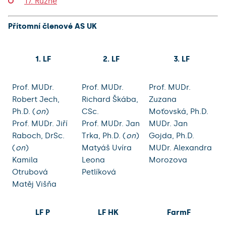
17. Různé
Přítomní členové AS UK
1. LF
2. LF
3. LF
Prof. MUDr.
Prof. MUDr.
Prof. MUDr.
Robert Jech,
Richard Škába,
Zuzana
Ph.D. (
on
)
CSc.
Moťovská, Ph.D.
Prof. MUDr. Jiří
Prof. MUDr. Jan
MUDr. Jan
Raboch, DrSc.
Trka, Ph.D. (
on
)
Gojda, Ph.D.
(
on
)
Matyáš Uvíra
MUDr. Alexandra
Kamila
Leona
Morozova
Otrubová
Petlíková
Matěj Višňa
LF P
LF HK
FarmF