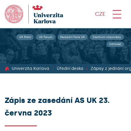
CZE
UK Point
UK Forum
Nadační fond UK
Centrum nápovědy
Intranet
Univerzita Karlova
Úřední deska
Zápis ze zasedání AS UK 23.
června 2023