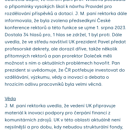
o připomínky vysokých škol k návrhu Pravidel pro
rozdělování příspěvků a dotací. J. M. paní rektorka dále
informovala, že byla zvolena předsedkyní České
konference rektorů a této funkce se ujme 1. srpna 2023.
Dostala 34 hlasů pro, 1 hlas se zdržel, 1 byl proti. Dále
uvedla, že ve středu navštívil UK prezident Pavel předat
profesorské dekrety, ale dorazil dříve, takže několik
přítomných rektorů a pan prorektor Doleček měli
možnost s ním o aktuálních problémech hovořit. Pan
prezident si uvědomuje, že ČR potřebuje investovat do
vzdělávání, výzkumu, vědy a inovací a debata o
hrozícím odlivu pracovníků byla velmi věcná.
Věda
J. M. paní rektorka uvedla, že vedení UK připravuje
materiál k inovaci podpory pro čerpání financí z
komunitárních zdrojů. UK v této oblasti aktuálně není
nejsilnější a pro dobu, kdy nebudou strukturální fondy,