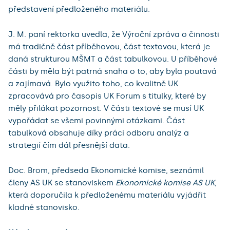
představení předloženého materiálu.
J. M. paní rektorka uvedla, že Výroční zpráva o činnosti
má tradičně část příběhovou, část textovou, která je
daná strukturou MŠMT a část tabulkovou. U příběhové
části by měla být patrná snaha o to, aby byla poutavá
a zajímavá. Bylo využito toho, co kvalitně UK
zpracovává pro časopis UK Forum s titulky, které by
měly přilákat pozornost. V části textové se musí UK
vypořádat se všemi povinnými otázkami. Část
tabulková obsahuje díky práci odboru analýz a
strategií čím dál přesnější data.
Doc. Brom, předseda Ekonomické komise, seznámil
členy AS UK se stanoviskem
Ekonomické komise AS UK
,
která doporučila k předloženému materiálu vyjádřit
kladné stanovisko.