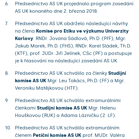
Předsednictvo AS UK projednalo program zasedání
AS UK konaného dne 2. března 2018.
Předsednictvo AS UK obdrželo následující návrhy
na člena
Komise pro Etiku ve výzkumu Univerzity
Karlovy
: RNDr. Jovana Sádlová, Ph.D. (PřF), Mgr.
Jakub Marek, Ph.D. (FHS), RNDr. Karel Sládek, Th.D.
(KTF), prof. JUDr. Jiří Jelínek, CSc (PF) a postupuje
je k hlasování na následující zasedání AS UK.
Předsednictvo AS UK schválilo za členky
Studijní
komise AS UK
Mgr. Leu Takács, Ph.D. (FF) a Mgr.
Veroniku Matějkovou (HTF).
Předsednictvo AS UK schválilo extramurálními
členkami
Studijní komise AS UK
Mgr. Helenu
Houškovou (RUK) a Adama Lázničku (2. LF).
Předsednictvo AS UK schválilo extramurálním
členem
Petiční komise AS UK
prof. MUDr. Valéra