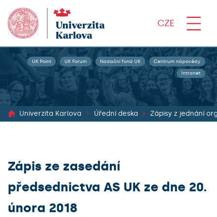
CZE
UK Point
UK Forum
Nadační fond UK
Centrum nápovědy
Intranet
Univerzita Karlova
Úřední deska
Zápis ze zasedání
předsednictva AS UK ze dne 20.
února 2018