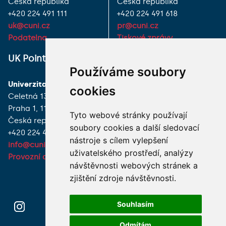
Česká republika
Česká republika
+420 224 491 111
+420 224 491 618
uk@cuni.cz
pr@cuni.cz
Podatelna
Tiskové zprávy
UK Point
VŠECHNY KONTAKTY
Používáme soubory
Univerzita Karlova
MÁM DOTAZ
cookies
Celetná 13
Praha 1, 116 36
JAK K NÁM?
Tyto webové stránky používají
Česká republika
soubory cookies a další sledovací
+420 224 491 850
nástroje s cílem vylepšení
info@cuni.cz
uživatelského prostředí, analýzy
Provozní doba a kontakty
návštěvnosti webových stránek a
zjištění zdroje návštěvnosti.
Souhlasím
Odmítám