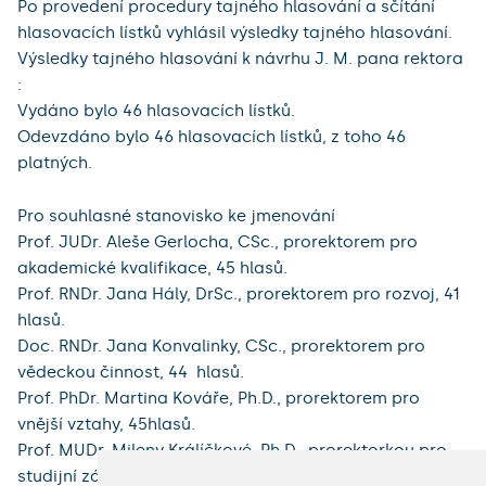
Po provedení procedury tajného hlasování a sčítání
hlasovacích lístků vyhlásil výsledky tajného hlasování.
Výsledky tajného hlasování k návrhu J. M. pana rektora
:
Vydáno bylo 46 hlasovacích lístků.
Odevzdáno bylo 46 hlasovacích lístků, z toho 46
platných.
Pro souhlasné stanovisko ke jmenování
Prof. JUDr. Aleše Gerlocha, CSc., prorektorem pro
akademické kvalifikace, 45​ hlasů.
Prof. RNDr. Jana Hály, DrSc., prorektorem pro rozvoj, 41​
hlasů.
Doc. RNDr. Jana Konvalinky, CSc., prorektorem pro
vědeckou činnost, 44 ​ hlasů.
Prof. PhDr. Martina Kováře, Ph.D., prorektorem pro
vnější vztahy, 45​hlasů.
Prof. MUDr. Mileny Králíčkové, Ph.D., prorektorkou pro
studijní záležitosti, 45​hlasů.