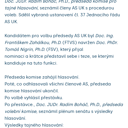
Doc. JUDr. Radim Boháč, Ph.D., předseda komise pro
tajné hlasování,
seznámil členy AS UK s procedurou
voleb. Sdělil vybraná ustanovení čl. 37 Jednacího řádu
AS UK.
Kandidátem pro volbu předsedy AS UK byl
Doc. Ing.
Františkem Zahálkou, Ph.D.
(FTVS) navržen
Doc. PhDr.
Tomáš Nigrin, Ph.D.
(FSV), který přijal
nominaci a krátce představil sebe i teze, se kterými
kandiduje na tuto funkci.
Předseda komise zahájil hlasování.
Poté, co odhlasovali všichni členové AS, předseda
komise hlasování ukončil.
Po volbě vyhlásil přestávku.
Po přestávce.,
Doc. JUDr. Radim Boháč, Ph.D., předseda
volební komise,
seznámil plénum senátu s výsledky
hlasování.
Výsledky tajného hlasování: