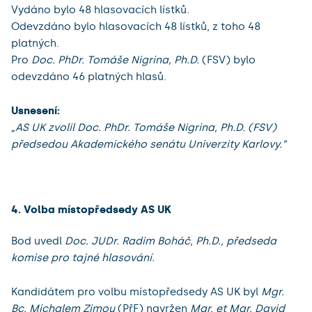
Vydáno bylo 48 hlasovacích lístků.
Odevzdáno bylo hlasovacích 48 lístků, z toho 48
platných.
Pro
​Doc. PhDr. Tomáše Nigrina, Ph.D.
(FSV) bylo
odevzdáno 46 platných hlasů.
Usnesení:
„AS UK zvolil Doc. PhDr. Tomáše Nigrina, Ph.D. (FSV)
předsedou Akademického senátu Univerzity Karlovy.”
4. Volba místopředsedy AS UK
Bod uvedl
Doc. JUDr. Radim Boháč, Ph.D., předseda
komise pro tajné hlasování.
Kandidátem pro volbu místopředsedy AS UK byl
Mgr.
Bc. Michalem Zimou
(PřF) ​navržen
Mgr. et Mgr. David