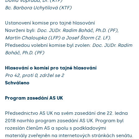
David Vopřada, Dr. (KTF)
Bc. Barbora Uchytilová (KTF)
Ustanovení komise pro tajné hlasování
Navrženi byli:
Doc. JUDr. Radim Boháč, Ph.D. (PF),
Martin Chaloupka (LFP) a Josef Štorm (2. LF).
Předsedou volební komise byl zvolen:
Doc. JUDr. Radim
Boháč, Ph.D. (PF)
Hlasování o komisi pro tajné hlasování
Pro 42, proti 0, zdržel se 2
Schváleno
Program zasedání AS UK
Předsednictvo AS UK na svém zasedání dne 22. ledna
2018 navrhlo program zasedání AS UK. Program byl
rozeslán členům AS a spolu s podkladovými
materiály zveřejněn na internetových stránkách senátu.