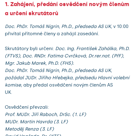
1. Zahájení, předání osvědčení novým členům
a určení skrutátorů
Doc. PhDr. Tomáš Nigrin, Ph.D., předseda AS UK,
v 10:00
přivítal přítomné členy a zahájil zasedání.
Skrutátory byli určeni:
​Doc. Ing. František Zahálka, Ph.D.
(FTVS), Doc. RNDr. Fatima Cvrčková, Dr.rer.nat. (PřF),
Mgr. Jakub Marek, Ph.D. (FHS).
Doc. PhDr. Tomáš Nigrin, Ph.D., předseda AS UK,
požádal JUDr. Jiřího Hřebejka, předsedu Hlavní volební
komise,
aby předal osvědčení novým členům AS
UK.
Osvědčení převzali:
Prof. MUDr. Jiří Raboch, DrSc. (1. LF)
MUDr. Martin Havrda (3. LF)
Metoděj Renza (3. LF)