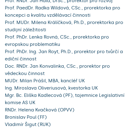
Prof. RNDr. Jan Hála, DrSc., prorektor pro rozvoj
Prof. PaedDr. Radka Wildová, CSc., prorektorka pro
koncepci a kvalitu vzdělávací činnosti
Prof. MUDr. Milena Králíčková, Ph.D., prorektorka pro
studijní záležitosti
Prof. PhDr. Lenka Rovná, CSc., prorektorka pro
evropskou problematiku
Prof. PhDr. Ing. Jan Royt, Ph.D., prorektor pro tvůrčí a
ediční činnost
Doc. RNDr. Jan Konvalinka, CSc., prorektor pro
vědeckou činnost
MUDr. Milan Prášil, MBA, kancléř UK
Ing. Miroslava Oliveriusová, kvestorka UK
Mgr. Bc. Eliška Kadlecová (PF), tajemnice Legislativní
komise AS UK
RNDr. Helena Kvačková (OPVV)
Bronislav Poul (FF)
Vladimír Šigut (RUK)