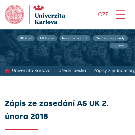
CZE
UK Point
UK Forum
Nadační fond UK
Centrum nápovědy
Intranet
Univerzita Karlova
Úřední deska
Zápis ze zasedání AS UK 2.
února 2018