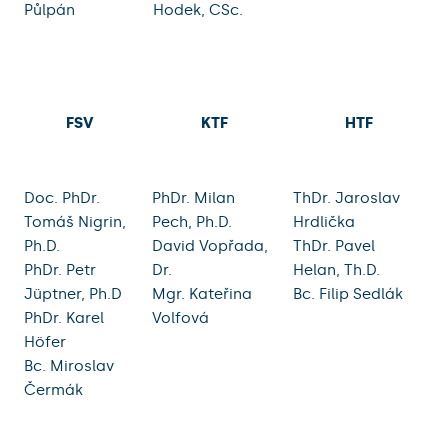
Půlpán
Hodek, CSc.
FSV
KTF
HTF
Doc. PhDr.
PhDr. Milan
ThDr. Jaroslav
Tomáš Nigrin,
Pech, Ph.D.
Hrdlička
Ph.D.
David Vopřada,
ThDr. Pavel
PhDr. Petr
Dr.
Helan, Th.D.
Jüptner, Ph.D
Mgr. Kateřina
Bc. Filip Sedlák
PhDr. Karel
Volfová
Höfer
Bc. Miroslav
Čermák