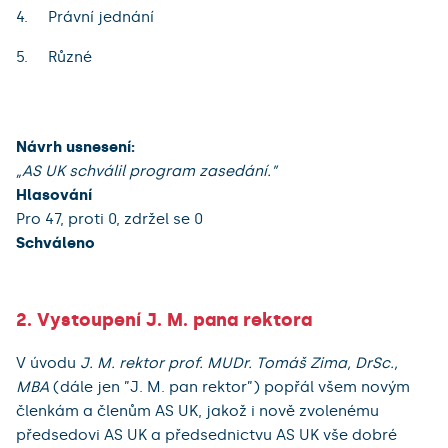
Právní jednání
Různé
Návrh usnesení:
„AS UK schválil program zasedání.”
Hlasování
Pro 47, proti 0, zdržel se 0
Schváleno
2. Vystoupení J. M. pana rektora
V úvodu
J. M. rektor prof. MUDr. Tomáš Zima, DrSc.,
MBA
(dále jen ”J. M. pan rektor”) popřál všem novým
členkám a členům AS UK, jakož i nově zvolenému
předsedovi AS UK a předsednictvu AS UK vše dobré