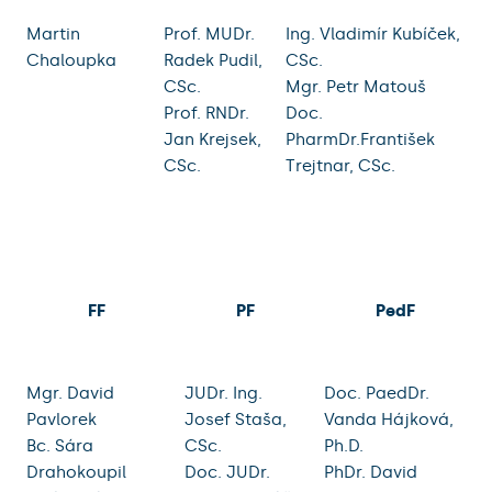
Martin
Prof. MUDr.
Ing. Vladimír Kubíček,
Chaloupka
Radek Pudil,
CSc.
CSc.
Mgr. Petr Matouš
Prof. RNDr.
Doc.
Jan Krejsek,
PharmDr.František
CSc.
Trejtnar, CSc.
FF
PF
PedF
Mgr. David
JUDr. Ing.
Doc. PaedDr.
Pavlorek
Josef Staša,
Vanda Hájková,
Bc. Sára
CSc.
Ph.D.
Drahokoupil
Doc. JUDr.
PhDr. David