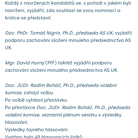
Každý z navržených kandidátů se, v pořadí v jakém byli
navrženi, vyjádřil, zda souhlasí se svou nominací a
krátce se představil.
Doc. PhDr. Tomáš Nigrin, Ph.D., předseda AS UK
, vyjádřil
podporu zachování složení minulého předsednictva AS
UK.
Mgr. David Hurný
(PřF) taktéž vyjádřil podporu
zachování složení minulého předsednictva AS UK.
Doc. JUDr. Radim Boháč, Ph.D., předseda volební
komise,
zahájil volbu.
Po volbě vyhlásil přestávku.
Po přestávce
Doc. JUDr. Radim Boháč, Ph.D., předseda
volební komise,
seznámil plénum senátu s výsledky
hlasování.
Výsledky tajného hlasování:
Vydáno bylo 49 hlasovacích lístků.