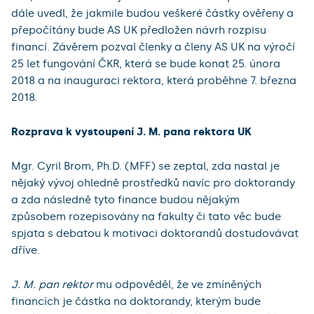
dále uvedl, že jakmile budou veškeré částky ověřeny a
přepočítány bude AS UK předložen návrh rozpisu
financí. Závěrem pozval členky a členy AS UK na výročí
25 let fungování ČKR, která se bude konat 25. února
2018 a na inauguraci rektora, která proběhne 7. března
2018.
Rozprava k vystoupení J. M. pana rektora UK
Mgr. Cyril Brom, Ph.D. (MFF) se zeptal, zda nastal je
nějaký vývoj ohledně prostředků navíc pro doktorandy
a zda následně tyto finance budou nějakým
způsobem rozepisovány na fakulty či tato věc bude
spjata s debatou k motivaci doktorandů dostudovávat
dříve.
J. M. pan rektor
mu odpověděl, že ve zmíněných
financích je částka na doktorandy, kterým bude