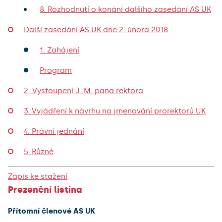
8. Rozhodnutí o konání dalšího zasedání AS UK
Další zasedání AS UK dne 2. února 2018
1. Zahájení
Program
2. Vystoupení J. M. pana rektora
3. Vyjádření k návrhu na jmenování prorektorů UK
4. Právní jednání
5. Různé
Zápis ke stažení
Prezenční listina
Přítomní členové AS UK