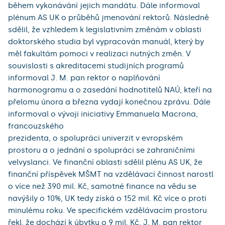
během vykonávání jejich mandátu. Dále informoval
plénum AS UK o průběhů jmenování rektorů. Následně
sdělil, že vzhledem k legislativním změnám v oblasti
doktorského studia byl vypracován manuál, který by
měl fakultám pomoci v realizaci nutných změn. V
souvislosti s akreditacemi studijních programů
informoval J. M. pan rektor o naplňování
harmonogramu a o zasedání hodnotitelů NAÚ, kteří na
přelomu února a března vydají konečnou zprávu. Dále
informoval o vývoji iniciativy Emmanuela Macrona,
francouzského
prezidenta, o spolupráci univerzit v evropském
prostoru a o jednání o spolupráci se zahraničními
velvyslanci. Ve finanční oblasti sdělil plénu AS UK, že
finanční příspěvek MŠMT na vzdělávací činnost narostl
o více než 390 mil. Kč, samotné finance na vědu se
navýšily o 10%, UK tedy získá o 152 mil. Kč více o proti
minulému roku. Ve specifickém vzdělávacím prostoru
řekl, že dochází k úbytku o 9 mil. Kč. J. M. pan rektor