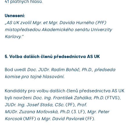
41 platných hlasů.
Usnesení:
„AS UK zvolil Mgr. et Mgr. Davida Hurného (PřF)
místopředsedou Akademického senátu Univerzity
Karlovy.”
5. Volba dalších členů předsednictva AS UK
Bod uvedl
Doc. JUDr. Radim Boháč, Ph.D., předseda
komise pro tajné hlasování.
Kandidáty pro volbu dalších členů předsednictva AS UK
byli navrženi
Doc. Ing. František Zahálka, Ph.D.
(FTVS),
JUDr. Ing. Josef Staša, CSc.
(PF),
Prof.
MUDr. Zuzana Moťovská, Ph.D.
(3. LF),
Mgr. Peter
Korcsok
(MFF) a
Mgr. David Pavlorek
(FF).