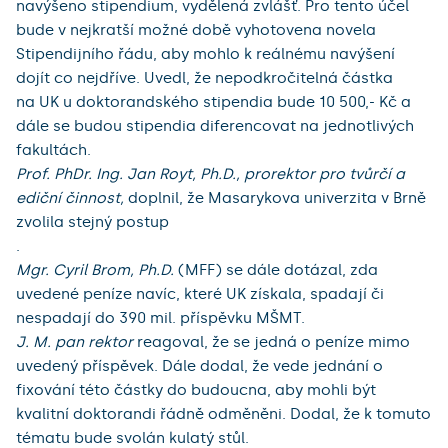
navýšeno stipendium, vydělená zvlášť. Pro tento účel
bude v nejkratší možné době vyhotovena novela
Stipendijního řádu, aby mohlo k reálnému navýšení
dojít co nejdříve. Uvedl, že nepodkročitelná částka
na UK u doktorandského stipendia bude 10 500,- Kč a
dále se budou stipendia diferencovat na jednotlivých
fakultách.
Prof. PhDr. Ing. Jan Royt, Ph.D., prorektor pro tvůrčí a
ediční činnost,
doplnil, že Masarykova univerzita v Brně
zvolila stejný postup
.
Mgr. Cyril Brom, Ph.D.
(MFF) se dále dotázal, zda
uvedené peníze navíc, které UK získala, spadají či
nespadají do 390 mil. příspěvku MŠMT.
J. M. pan rektor
reagoval, že se jedná o peníze mimo
uvedený příspěvek. Dále dodal, že vede jednání o
fixování této částky do budoucna, aby mohli být
kvalitní doktorandi řádně odměněni. Dodal, že k tomuto
tématu bude svolán kulatý stůl.