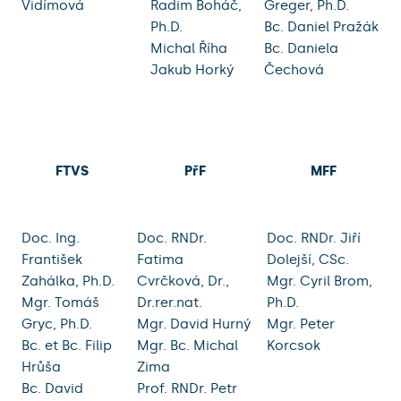
Vidímová
Radim Boháč,
Greger, Ph.D.
Ph.D.
Bc. Daniel Pražák
Michal Říha
Bc. Daniela
Jakub Horký
Čechová
FTVS
PřF
MFF
Doc. Ing.
Doc. RNDr.
Doc. RNDr. Jiří
František
Fatima
Dolejší, CSc.
Zahálka, Ph.D.
Cvrčková, Dr.,
Mgr. Cyril Brom,
Mgr. Tomáš
Dr.rer.nat.
Ph.D.
Gryc, Ph.D.
Mgr. David Hurný
Mgr. Peter
Bc. et Bc. Filip
Mgr. Bc. Michal
Korcsok
Hrůša
Zima
Bc. David
Prof. RNDr. Petr