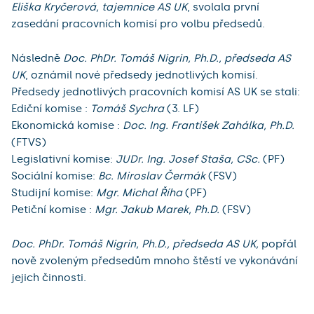
Eliška Kryčerová, tajemnice AS UK
, svolala první
zasedání pracovních komisí pro volbu předsedů.
Následně
Doc. PhDr. Tomáš Nigrin, Ph.D., předseda AS
UK
, oznámil nové předsedy jednotlivých komisí.
Předsedy jednotlivých pracovních komisí AS UK se stali:
Ediční komise :
Tomáš Sychra
(3. LF)
Ekonomická komise :
Doc. Ing. František Zahálka, Ph.D.
(FTVS)
Legislativní komise:
JUDr. Ing. Josef Staša, CSc.
(PF)
Sociální komise:
Bc. Miroslav Čermák
(FSV)
Studijní komise:
Mgr. Michal Říha
(PF)
Petiční komise :
Mgr. Jakub Marek, Ph.D.
(FSV)
Doc. PhDr. Tomáš Nigrin, Ph.D., předseda AS UK,
popřál
nově zvoleným předsedům mnoho štěstí ve vykonávání
jejich činnosti.