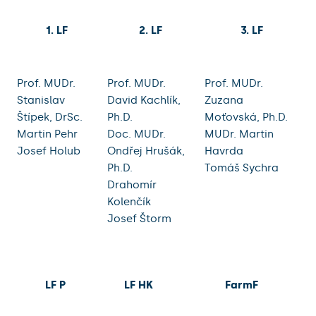
1. LF
2. LF
3. LF
Prof. MUDr.
Prof. MUDr.
Prof. MUDr.
Stanislav
David Kachlík,
Zuzana
Štípek, DrSc.
Ph.D.
Moťovská, Ph.D.
Martin Pehr
Doc. MUDr.
MUDr. Martin
Josef Holub
Ondřej Hrušák,
Havrda
Ph.D.
Tomáš Sychra
Drahomír
Kolenčík
Josef Štorm
LF P
LF HK
FarmF