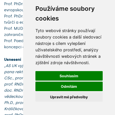
Prof. PhDr. Lenky A. Rovné, CSc., prorektorkou pro
Používáme soubory
evropskou problematiku, 44​ hlasů.
Prof. PhDr. Ing. Jana Royta, Ph.D., prorektorem pro
cookies
tvůrčí a ediční činnost, 45​ hlasů.
Prof. MUDr. Jana Škrhy, DrSc., prorektorem pro
Tyto webové stránky používají
zahraniční styky a mobilitu, ​43​ hlasů.
soubory cookies a další sledovací
Prof. PaedDr. Radky Wildové, CSc., prorektorkou pro
nástroje s cílem vylepšení
koncepci a kvalitu vzdělávací činnosti, 43​ hlasů.
uživatelského prostředí, analýzy
návštěvnosti webových stránek a
Usnesení
zjištění zdroje návštěvnosti.
„AS UK vyjádřil souhlasné stanovisko k záměru J.M.
pana rektora UK jmenovat prof. JUDr. Aleše Gerlocha,
Souhlasím
CSc., prorektorem pro akademické kvalifikace,
prof. RNDr. Jana Hálu, DrSc., prorektorem pro rozvoj,
Odmítám
doc. RNDr. Jana Konvalinku, CSc., prorektorem pro
vědeckou činnost, prof. PhDr. Martina Kováře,
Upravit mé předvolby
Ph.D., prorektorem pro vnější vztahy, prof. MUDr. Milenu
Králíčkovou, Ph.D., prorektorkou pro studijní záležitosti,
prof. PhDr. Lenku A. Rovnou, CSc.,