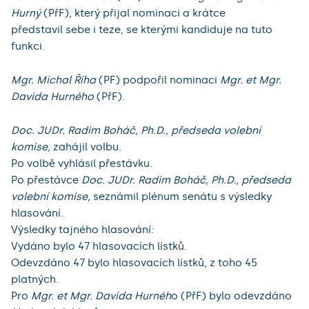
Hurný
(PřF), který přijal nominaci a krátce
představil sebe i teze, se kterými kandiduje na tuto
funkci.
Mgr. Michal Říha
(PF) podpořil nominaci
Mgr. et Mgr.
Davida Hurného
(PřF).
Doc. JUDr. Radim Boháč, Ph.D., předseda volební
komise,
zahájil volbu.
Po volbě vyhlásil přestávku.
Po přestávce
Doc. JUDr. Radim Boháč, Ph.D., předseda
volební komise,
seznámil plénum senátu s výsledky
hlasování.
Výsledky tajného hlasování:
Vydáno bylo 47 hlasovacích lístků.
Odevzdáno 47 bylo hlasovacích lístků, z toho 45
platných.
Pro ​
Mgr. et Mgr. Davida Hurnéh
o (PřF) bylo odevzdáno