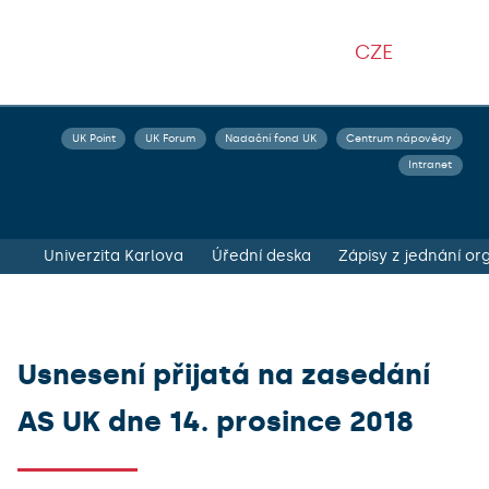
CZE
UK Point
UK Forum
Nadační fond UK
Centrum nápovědy
Intranet
Univerzita Karlova
Úřední deska
Usnesení přijatá na zasedání
AS UK dne 14. prosince 2018