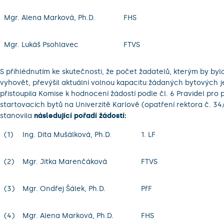
Mgr. Alena Marková, Ph.D.
FHS
Mgr. Lukáš Psohlavec
FTVS
S přihlédnutím ke skutečnosti, že počet žadatelů, kterým by by
vyhovět, převýšil aktuální volnou kapacitu žádaných bytových 
přistoupila Komise k hodnocení žádostí podle čl. 6 Pravidel pro 
startovacích bytů na Univerzitě Karlově (opatření rektora č. 34
stanovila
následující pořadí žádostí:
(1)
Ing. Dita Mušálková, Ph.D.
1. LF
(2)
Mgr. Jitka Marenčáková
FTVS
(3)
Mgr. Ondřej Šálek, Ph.D.
PřF
(4)
Mgr. Alena Marková, Ph.D.
FHS