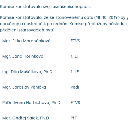
Komise konstatovala svoji usnášeníschopnost.
Komise konstatovala, že ke stanovenému datu (18. 10. 2019) byl
doručeny a následně k projednání Komise předloženy následujíc
přidělení startovacích bytů:
Mgr. Jitka Marenčáková
FTVS
Mgr. Jana Hořínková
1. LF
Ing. Dita Mušálková, Ph.D.
1. LF
Mgr. Jaroslav Pěnička
PedF
PhDr. Ivana Harbichová, Ph.D.
FTVS
Mgr. Ondřej Šálek, Ph.D.
PřF