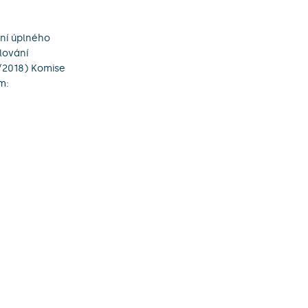
ní úplného
lování
4/2018) Komise
m: