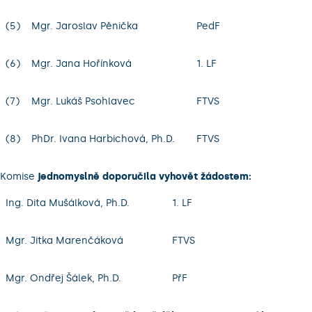
(5)
Mgr. Jaroslav Pěnička
PedF
(6)
Mgr. Jana Hořínková
1. LF
(7)
Mgr. Lukáš Psohlavec
FTVS
(8)
PhDr. Ivana Harbichová, Ph.D.
FTVS
Komise
jednomyslně doporučila vyhovět žádostem:
Ing. Dita Mušálková, Ph.D.
1. LF
Mgr. Jitka Marenčáková
FTVS
Mgr. Ondřej Šálek, Ph.D.
PřF