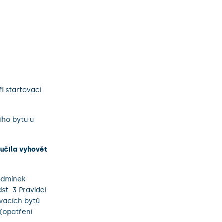
i startovací
ího bytu u
učila vyhovět
odmínek
st. 3 Pravidel
ovacích bytů
 (opatření