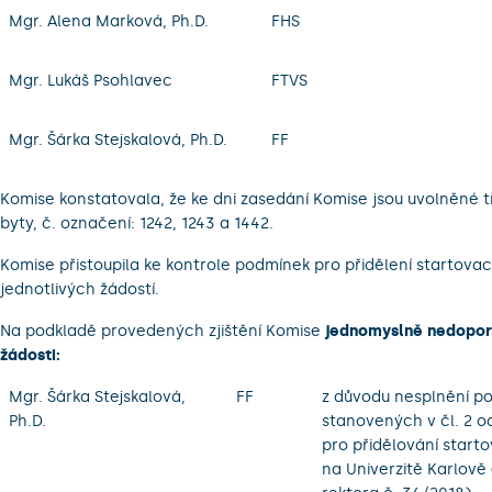
Mgr. Alena Marková, Ph.D.
FHS
Mgr. Lukáš Psohlavec
FTVS
Mgr. Šárka Stejskalová, Ph.D.
FF
Komise konstatovala, že ke dni zasedání Komise jsou uvolněné tř
byty, č. označení: 1242, 1243 a 1442.
Komise přistoupila ke kontrole podmínek pro přidělení startovac
jednotlivých žádostí.
Na podkladě provedených zjištění Komise
jednomyslně nedopor
žádosti:
Mgr. Šárka Stejskalová,
FF
z důvodu nesplnění p
Ph.D.
stanovených v čl. 2 od
pro přidělování start
na Univerzitě Karlově