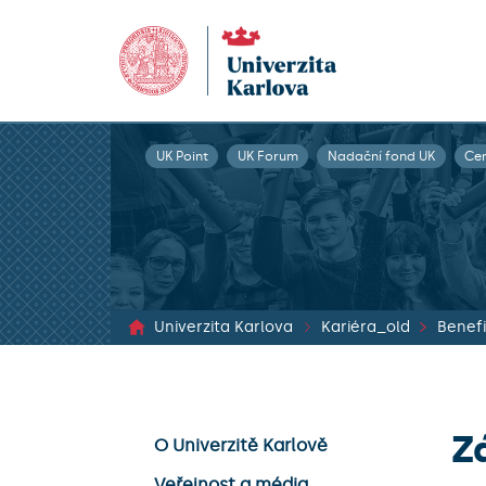
UK Point
UK Forum
Nadační fond UK
Ce
Univerzita Karlova
Kariéra_old
Benefi
Z
O Univerzitě Karlově
Veřejnost a média