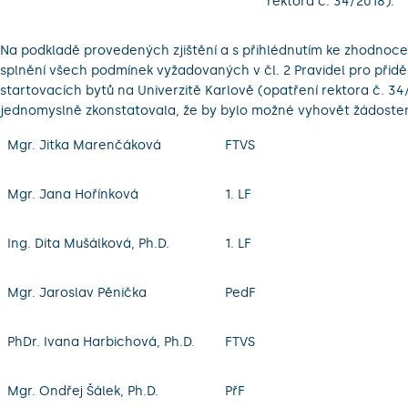
rektora č. 34/2018).
Na podkladě provedených zjištění a s přihlédnutím ke zhodnoce
splnění všech podmínek vyžadovaných v čl. 2 Pravidel pro přidě
startovacích bytů na Univerzitě Karlově (opatření rektora č. 3
jednomyslně zkonstatovala, že by bylo možné vyhovět žádoste
Mgr. Jitka Marenčáková
FTVS
Mgr. Jana Hořínková
1. LF
Ing. Dita Mušálková, Ph.D.
1. LF
Mgr. Jaroslav Pěnička
PedF
PhDr. Ivana Harbichová, Ph.D.
FTVS
Mgr. Ondřej Šálek, Ph.D.
PřF