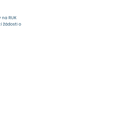
y na RUK
í žádosti o