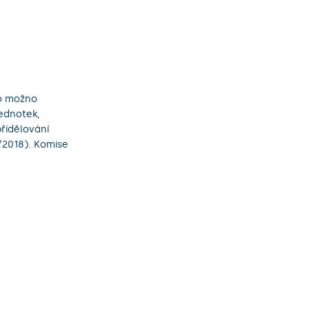
lo možno
jednotek,
přidělování
/2018). Komise