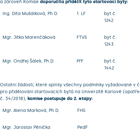
a zároveň Komise
doporučila přidělit tyto startovací byty:
Ing. Dita Mušálková, Ph.D.
1. LF
byt č.
1242
Mgr. Jitka Marenčáková
FTVS
byt č.
1243
Mgr. Ondřej Šálek, Ph.D.
PřF
byt č.
1442
Ostatní žádosti, které splnily všechny podmínky vyžadované v čl
pro přidělování startovacích bytů na Univerzitě Karlově (opatře
č. 34/2018),
komise postupuje do 2. etapy:
Mgr. Alena Marková, Ph.D.
FHS
Mgr. Jaroslav Pěnička
PedF