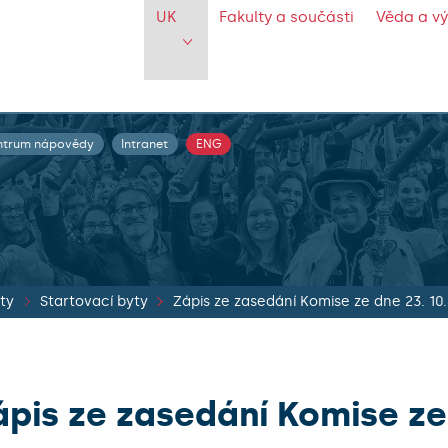
UK
Fakulty a součásti
Věda a v
ntrum nápovědy
Intranet
ENG
ty
Startovací byty
Zápis ze zasedání Komise ze dne 23. 10
ápis ze zasedání Komise ze