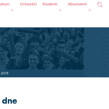
ýzkum
Uchazeči
Studenti
Absolventi
. 2019
 dne