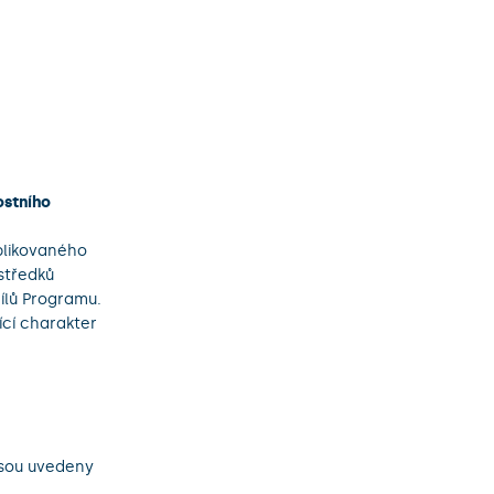
ostního
plikovaného
středků
cílů Programu.
ící charakter
jsou uvedeny