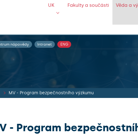
UK
Fakulty a součásti
Věda a v
ntrum nápovědy
Intranet
ENG
MV - Program bezpečnostního výzkumu
V - Program bezpečnostní