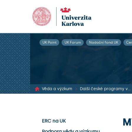
UK Point
UK Forum
Nadační fond UK
Ce
Věda a výzkum
Další české programy ve VaVal
M
ERC na UK
Podpora vědy a výzkumu