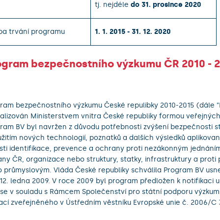
tj. nejdéle
do 31. prosince 2020
ba trvání programu
1. 1. 2015 - 31. 12. 2020
ogram bezpečnostního výzkumu ČR 2010 - 
ram bezpečnostního výzkumu České repulibky 2010-2015 (dále "
ealizován Ministerstvem vnitra České republiky formou veřejných
ram BV byl navržen z důvodu potřebnosti zvýšení bezpečnosti s
užitím nových technologií, poznatků a dalších výsledků aplikov
sti identifikace, prevence a ochrany proti nezákonným jednání
ny ČR, organizace nebo struktury, statky, infrastruktury a proti
 průmyslovým. Vláda České republiky schválila Program BV usn
12. ledna 2009. V roce 2009 byl program předložen k notifikaci 
se v souladu s Rámcem Společenství pro státní podporu výzkumu
ací zveřejněného v Ústředním věstníku Evropské unie č. 2006/C 