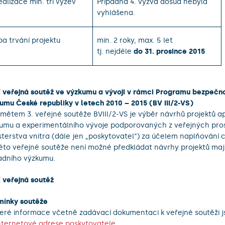
ealizace min. tří výzev
Případná 4. výzva dosud nebyla
vyhlášena.
a trvání projektu
min. 2 roky, max. 5 let
tj. nejdéle
do 31. prosince 2015
í veřejná soutěž ve výzkumu a vývoji v rámci Programu bezpečn
umu České republiky v letech 2010 – 2015 (BV III/2-VS)
mětem 3. veřejné soutěže BVIII/2-VS je výběr návrhů projektů a
umu a experimentálního vývoje podporovaných z veřejných pro
sterstva vnitra (dále jen „poskytovatel“) za účelem naplňování 
éto veřejné soutěže není možné předkládat návrhy projektů maj
adního výzkumu.
í veřejná soutěž
ínky soutěže
eré informace včetně zadávací dokumentaci k veřejné soutěži 
nternetové adrese poskytovatele
.