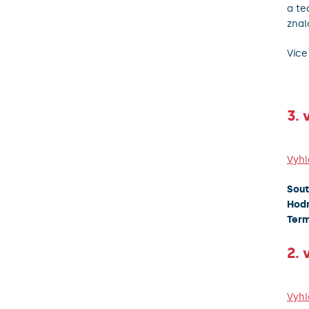
a te
znal
Více
3. 
Vyhl
Soutě
Hodn
Term
2. 
Vyhl