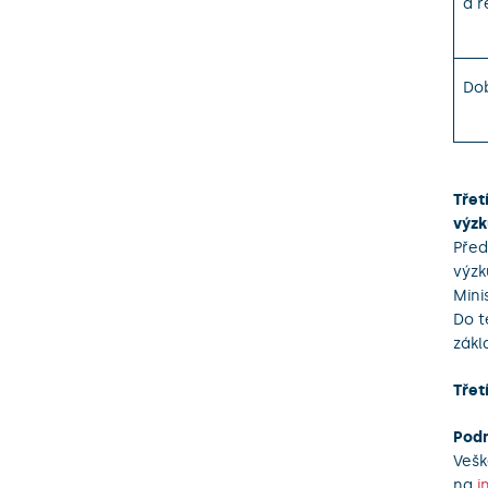
a r
Dob
Třet
výzk
Před
výzk
Mini
Do t
zákl
Třet
Podm
Vešk
na
i