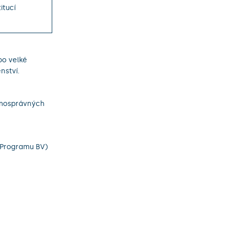
itucí
bo velké
nství.
samosprávných
 Programu BV)