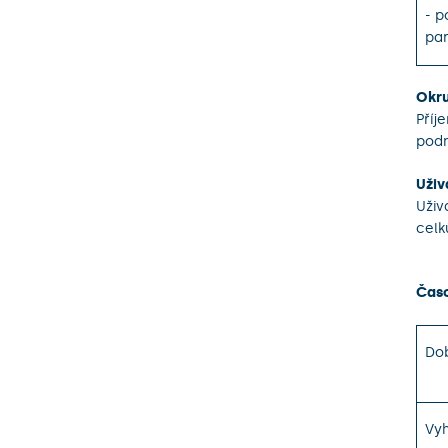
- p
par
Okru
Příj
podn
Uživ
Uživ
celk
Čas
Dob
Vyh