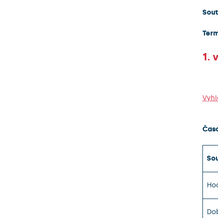
Sout
Term
1. 
Vyhl
Čas
Sou
Hod
Dob