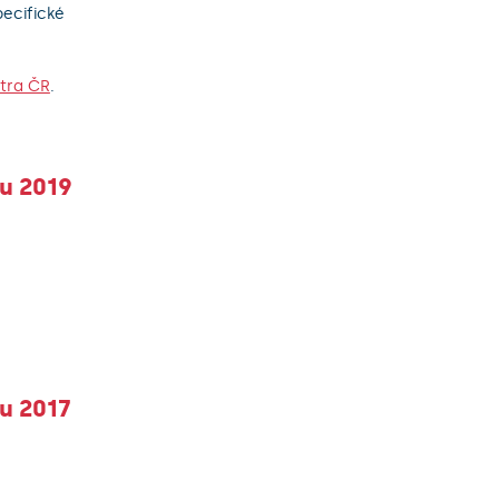
pecifické
itra ČR
.
ku 2019
ku 2017