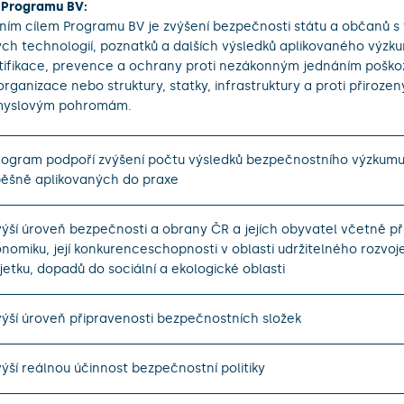
 Programu BV:
ním cílem Programu BV je zvýšení bezpečnosti státu a občanů s 
ch technologií, poznatků a dalších výsledků aplikovaného výzku
tifikace, prevence a ochrany proti nezákonným jednáním poško
organizace nebo struktury, statky, infrastruktury a proti přiroz
myslovým pohromám.
rogram podpoří zvýšení počtu výsledků bezpečnostního výzkumu
ěšně aplikovaných do praxe
výší úroveň bezpečnosti a obrany ČR a jejích obyvatel včetně př
nomiku, její konkurenceschopnosti v oblasti udržitelného rozvoj
etku, dopadů do sociální a ekologické oblasti
výší úroveň připravenosti bezpečnostních složek
výší reálnou účinnost bezpečnostní politiky