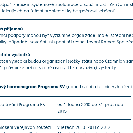
odpoří zlepšení systémové spolupráce a součinnosti různých inst
ticipujících na řešení problematiky bezpečnosti občanů
h příjemců
emci podpory mohou být výzkumné organizace, malé, střední ne
iky, případně inovační uskupení při respektování Rámce Společe
atelé výsledků
ateli výsledků budou organizační složky státu nebo územních 
ů, právnické nebo fyzické osoby, které využívají výsledky.
ový harmonogram Programu BV
(doba trvání a termín vyhlášení
a trvání Programu BV
od 1. ledna 2010 do 31. prosince
2015
lášení veřejných soutěží
v letech 2010, 2011 a 2012