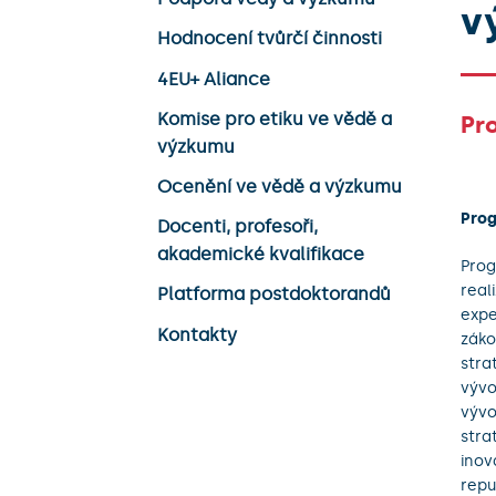
v
Hodnocení tvůrčí činnosti
4EU+ Aliance
Komise pro etiku ve vědě a
Pr
výzkumu
Ocenění ve vědě a výzkumu
Prog
Docenti, profesoři,
akademické kvalifikace
Prog
real
Platforma postdoktorandů
expe
Kontakty
záko
stra
vývo
vývo
stra
inov
repu