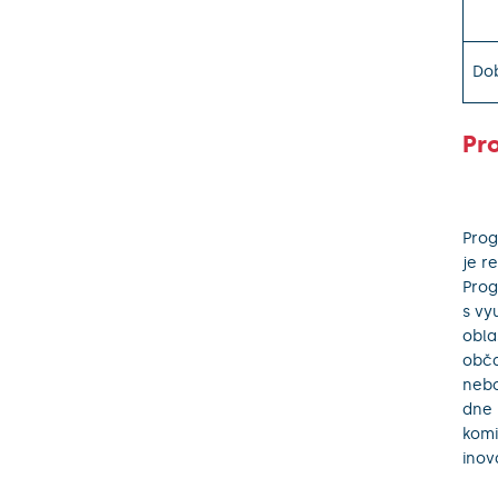
Do
Pr
Prog
je r
Prog
s vy
obla
obča
nebo
dne 
komi
inov