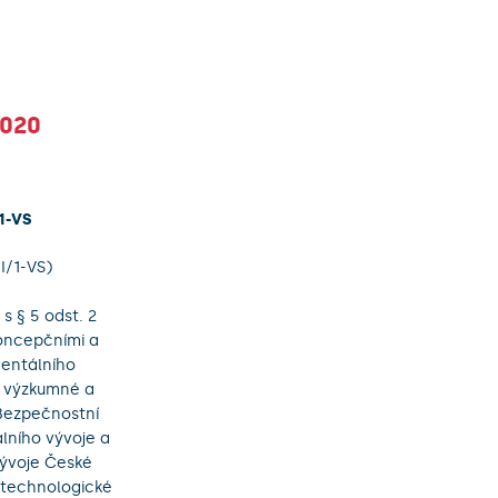
2020
/1-VS
I/1-VS)
s § 5 odst. 2
koncepčními a
mentálního
t výzkumné a
 Bezpečnostní
lního vývoje a
vývoje České
, technologické