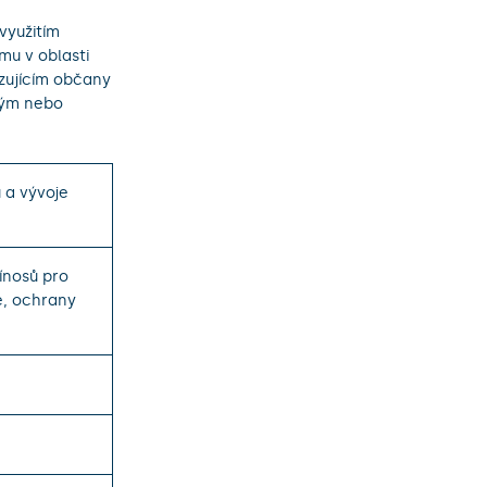
využitím
mu v oblasti
zujícím občany
eným nebo
 a vývoje
ínosů pro
e, ochrany