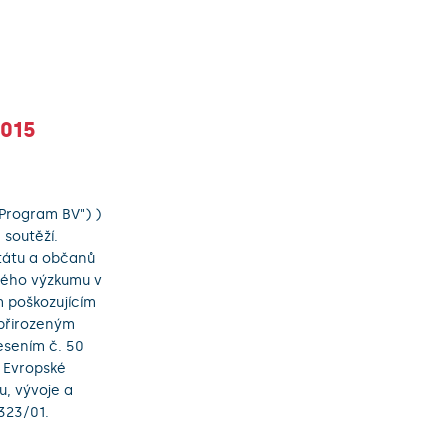
2015
Program BV") )
 soutěží.
tátu a občanů
aného výzkumu v
m poškozujícím
 přirozeným
esením č. 50
u Evropské
, vývoje a
323/01.