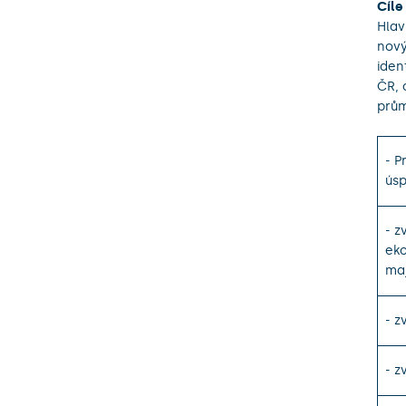
Cíle
Hlav
nový
iden
ČR, 
prů
- P
úsp
- z
eko
maj
- z
- z