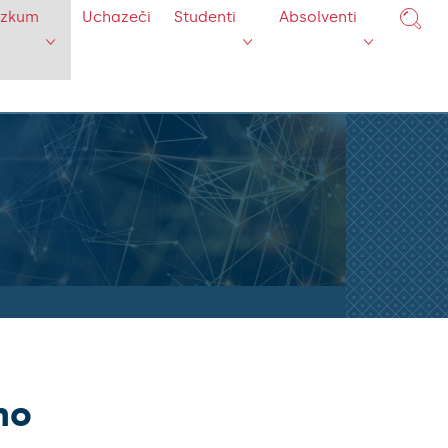
ýzkum
Uchazeči
Studenti
Absolventi
ho