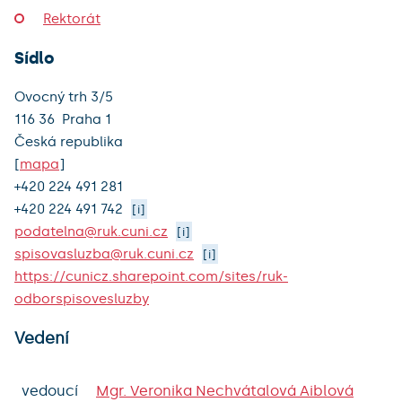
Rektorát
Sídlo
Ovocný trh 3/5
116 36
Praha 1
Česká republika
[
mapa
]
+420
224 491 281
+420
224 491 742
[i]
podatelna@ruk.cuni.cz
[i]
spisovasluzba@ruk.cuni.cz
[i]
https://cunicz.sharepoint.com/sites/ruk-
odborspisovesluzby
Vedení
vedoucí
Mgr. Veronika Nechvátalová Aiblová