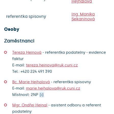
Hejhalová
Ing. Monika
referentka spisovny
Sekaninová
Osoby
Zaměstnanci
Tereza Heinová
-
referentka podatelny - evidence
faktur
E-mail:
tereza.heinova@ruk.cuni.cz
Tel.:
+420
224 491 390
Bc. Marie Hejhalová
-
referentka spisovny
E-mail:
marie.hejhalova@ruk.cuni.cz
Místnost: 2NP
[i]
Mgr. Ondřej Hejnal
-
asistent odboru a referent
podatelny