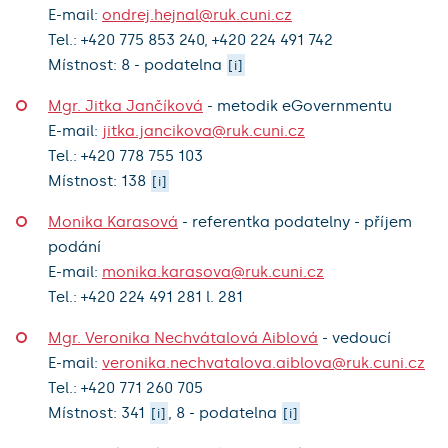
E-mail:
ondrej.hejnal@ruk.cuni.cz
Tel.:
+420
775 853 240
,
+420
224 491 742
Místnost: 8 - podatelna
[i]
Mgr. Jitka Jančíková
-
metodik eGovernmentu
E-mail:
jitka.jancikova@ruk.cuni.cz
Tel.:
+420
778 755 103
Místnost: 138
[i]
Monika Karasová
-
referentka podatelny - příjem
podání
E-mail:
monika.karasova@ruk.cuni.cz
Tel.:
+420
224 491 281
l. 281
Mgr. Veronika Nechvátalová Aiblová
-
vedoucí
E-mail:
veronika.nechvatalova.aiblova@ruk.cuni.cz
Tel.:
+420
771 260 705
Místnost: 341
, 8 - podatelna
[i]
[i]