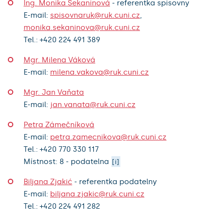
Ing. Monika Sekaninová
-
referentka spisovny
E-mail:
spisovnaruk@ruk.cuni.cz
,
monika.sekaninova@ruk.cuni.cz
Tel.:
+420
224 491 389
Mgr. Milena Váková
E-mail:
milena.vakova@ruk.cuni.cz
Mgr. Jan Vaňata
E-mail:
jan.vanata@ruk.cuni.cz
Petra Zámečníková
E-mail:
petra.zamecnikova@ruk.cuni.cz
Tel.:
+420
770 330 117
Místnost: 8 - podatelna
[i]
Biljana Zjakić
-
referentka podatelny
E-mail:
biljana.zjakic@ruk.cuni.cz
Tel.:
+420
224 491 282