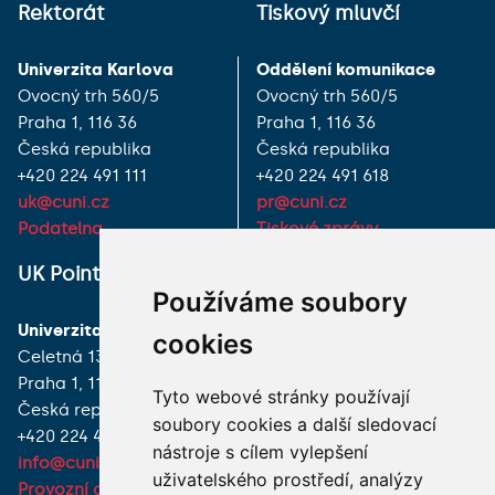
Rektorát
Tiskový mluvčí
Univerzita Karlova
Oddělení komunikace
Ovocný trh 560/5
Ovocný trh 560/5
Praha 1, 116 36
Praha 1, 116 36
Česká republika
Česká republika
+420 224 491 111
+420 224 491 618
uk@cuni.cz
pr@cuni.cz
Podatelna
Tiskové zprávy
UK Point
VŠECHNY KONTAKTY
Používáme soubory
Univerzita Karlova
MÁM DOTAZ
cookies
Celetná 13
Praha 1, 116 36
JAK K NÁM?
Tyto webové stránky používají
Česká republika
soubory cookies a další sledovací
+420 224 491 850
nástroje s cílem vylepšení
info@cuni.cz
uživatelského prostředí, analýzy
Provozní doba a kontakty