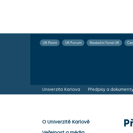
UK Point
UK Forum
Nadační fond UK
Ce
Univerzita Karlova
Předpisy a dokument
P
O Univerzitě Karlově
Veřejnost a média