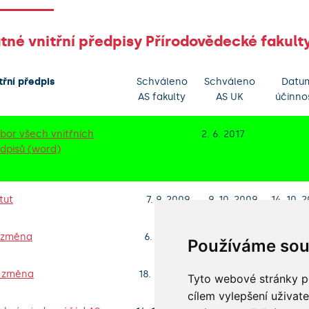
tné vnitřní předpisy Přírodovědecké fakult
třní předpis
Schváleno
Schváleno
Datu
AS fakulty
AS UK
účinno
bor všech vnitřních
2. 6. 2017
dpisů (word)
tut
7. 9. 2009
9. 10. 2009
14. 10. 
. změna
6. 10. 2011
2. 12. 2011
2. 12. 
Používáme sou
. změna
18. 10. 2012
7. 12. 2012
7. 12. 
Tyto webové stránky po
cílem vylepšení uživat