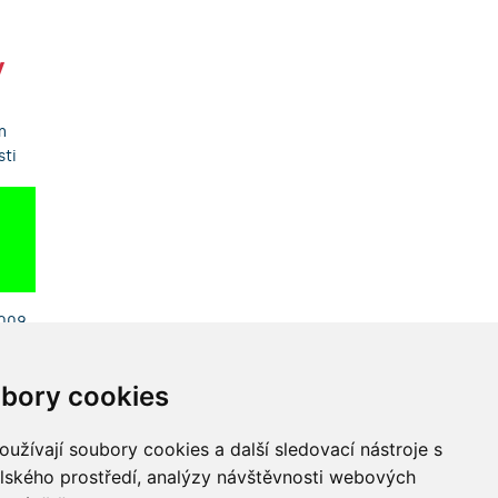
y
m
sti
2009
2011
bory cookies
2012
užívají soubory cookies a další sledovací nástroje s
elského prostředí, analýzy návštěvnosti webových