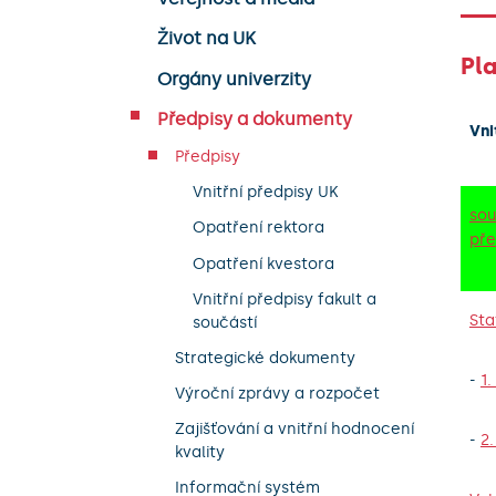
Život na UK
Pla
Orgány univerzity
Předpisy a dokumenty
Vni
Předpisy
Vnitřní předpisy UK
sou
Opatření rektora
pře
Opatření kvestora
Vnitřní předpisy fakult a
Sta
součástí
Strategické dokumenty
-
1
Výroční zprávy a rozpočet
Zajišťování a vnitřní hodnocení
-
2
kvality
Informační systém