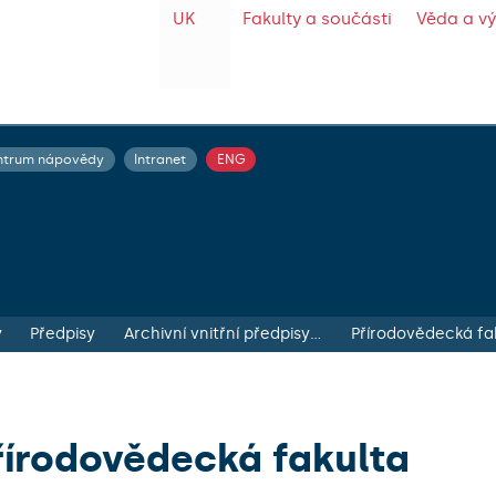
UK
Fakulty a součásti
Věda a v
ntrum nápovědy
Intranet
ENG
y
Předpisy
Archivní vnitřní předpisy fakult a součástí
Přírodovědecká fa
řírodovědecká fakulta