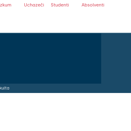
ýzkum
Uchazeči
Studenti
Absolventi
kulta