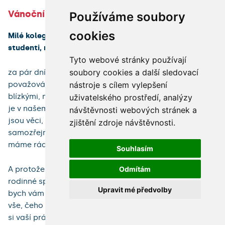
Vánoční slovo rektorky Univerzity Karlovy
Používáme soubory
cookies
Milé kolegyně, milí kolegové, milé studentky, milí
studenti, milí přátelé,
Tyto webové stránky používají
soubory cookies a další sledovací
za pár dní oslavíme Vánoce, které jsou tradičně
považovány za svátky rodinné, kdy jsme s našimi
nástroje s cílem vylepšení
blízkými, můžeme se zastavit a zamyslet se nad tím, co
uživatelského prostředí, analýzy
je v našem životě skutečně podstatné – jak důležité
návštěvnosti webových stránek a
jsou věci, které mnohdy považujeme za obyčejné či
zjištění zdroje návštěvnosti.
samozřejmé, či jak cenné je moci obejmout ty, které
máme rádi, poděkovat, být spolu.
Souhlasím
A protože považuji Univerzitu Karlovu za svého druhu
Odmítám
rodinné společenství, byť velmi široké a početné, chtěla
Upravit mé předvolby
bych vám všem touto cestou upřímně poděkovat za
vše, čeho jsme společně v letošním roce dosáhli. Vážím
si vaší práce pro Univerzitu Karlovu, protože vím, že