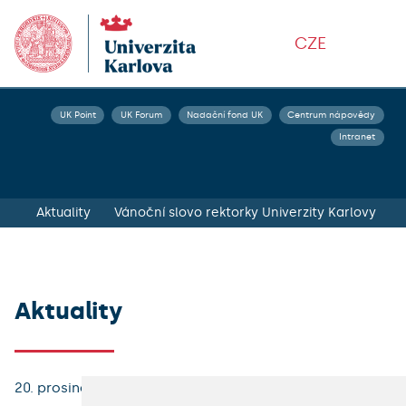
CZE
UK Point
UK Forum
Nadační fond UK
Centrum nápovědy
Intranet
Aktuality
Vánoční slovo rektorky Univerzity Karlovy
Aktuality
20. prosince 2023