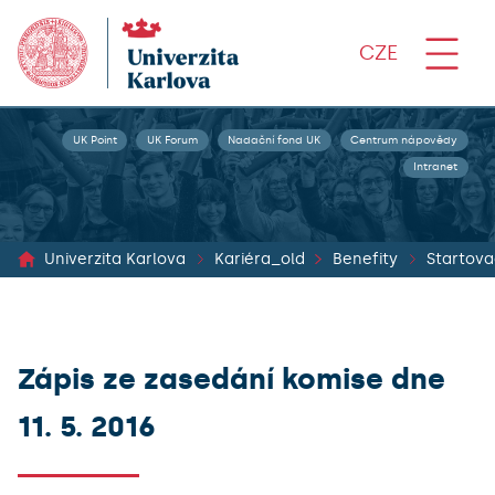
CZE
UK Point
UK Forum
Nadační fond UK
Centrum nápovědy
Intranet
Univerzita Karlova
Kariéra_old
Benefity
Startova
Zápis ze zasedání komise dne
11. 5. 2016