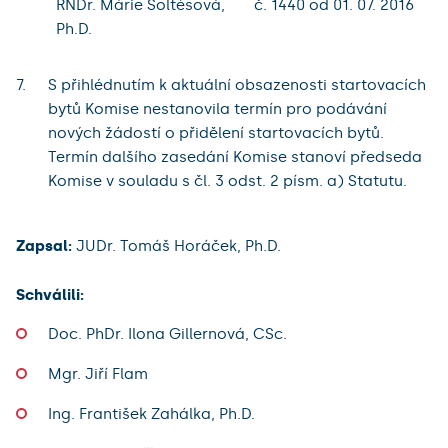
RNDr. Márie Šoltésová,
č. 1440 od 01. 07. 2016
Ph.D.
S přihlédnutím k aktuální obsazenosti startovacích
bytů Komise nestanovila termín pro podávání
nových žádostí o přidělení startovacích bytů.
Termín dalšího zasedání Komise stanoví předseda
Komise v souladu s čl. 3 odst. 2 písm. a) Statutu.
Zapsal:
JUDr. Tomáš Horáček, Ph.D.
Schválili:
Doc. PhDr. Ilona Gillernová, CSc.
Mgr. Jiří Flam
Ing. František Zahálka, Ph.D.