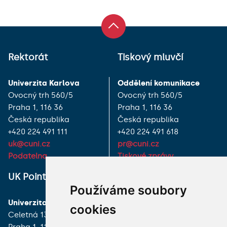
Rektorát
Tiskový mluvčí
Univerzita Karlova
Oddělení komunikace
Ovocný trh 560/5
Ovocný trh 560/5
Praha 1, 116 36
Praha 1, 116 36
Česká republika
Česká republika
+420 224 491 111
+420 224 491 618
uk@cuni.cz
pr@cuni.cz
Podatelna
Tiskové zprávy
UK Point
VŠECHNY KONTAKTY
Používáme soubory
Univerzita Karlova
MÁM DOTAZ
cookies
Celetná 13