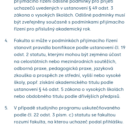
přijímacího řízení odlišné podmínky pro přijetí
uchazečů uvedených v ustanovení § 49 odst. 3
zákona o vysokých školách. Odlišné podmínky musí
být zveřejněny současně s podmínkami přijímacího
řízení pro příslušný akademický rok.
Fakulta si může v podmínkách přijímacího řízení
stanovit pravidla bonifikace podle ustanovení čl. 19
odst. 2 statutu, kterými mohou být zejména účast
na celostátních nebo mezinárodních soutěžích,
odborná praxe, pedagogická praxe, jazyková
zkouška a prospěch ze střední, vyšší nebo vysoké
školy, popř. získání akademického titulu podle
ustanovení § 46 odst. 5 zákona o vysokých školách
nebo obdobného titulu podle dřívějších předpisů.
V případě studijního programu uskutečňovaného
podle čl. 22 odst. 3 písm. c) statutu se fakultou
rozumí fakulta, na kterou uchazeč podal přihlášku.