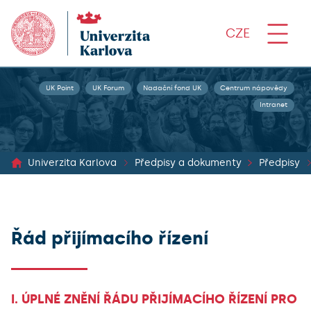
CZE
UK Point
UK Forum
Nadační fond UK
Centrum nápovědy
Intranet
Univerzita Karlova
Předpisy a dokumenty
Předpisy
Řád přijímacího řízení
I. ÚPLNÉ ZNĚNÍ ŘÁDU PŘIJÍMACÍHO ŘÍZENÍ PRO