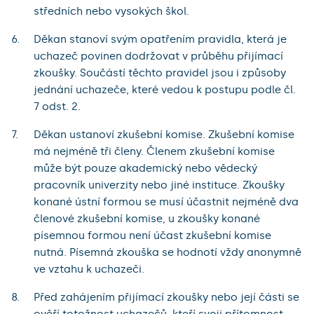
středních nebo vysokých škol.
Děkan stanoví svým opatřením pravidla, která je
uchazeč povinen dodržovat v průběhu přijímací
zkoušky. Součástí těchto pravidel jsou i způsoby
jednání uchazeče, které vedou k postupu podle čl.
7 odst. 2.
Děkan ustanoví zkušební komise. Zkušební komise
má nejméně tři členy. Členem zkušební komise
může být pouze akademický nebo vědecký
pracovník univerzity nebo jiné instituce. Zkoušky
konané ústní formou se musí účastnit nejméně dva
členové zkušební komise, u zkoušky konané
písemnou formou není účast zkušební komise
nutná. Písemná zkouška se hodnotí vždy anonymně
ve vztahu k uchazeči.
Před zahájením přijímací zkoušky nebo její části se
ověří totožnost uchazečů, kteří svoji přítomnost