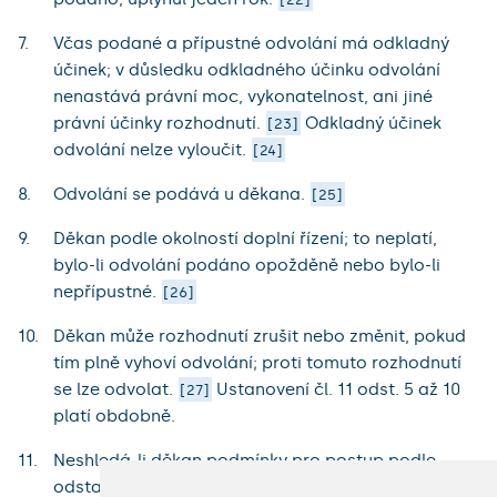
Včas podané a přípustné odvolání má odkladný
účinek; v důsledku odkladného účinku odvolání
nenastává právní moc, vykonatelnost, ani jiné
právní účinky rozhodnutí.
Odkladný účinek
23
odvolání nelze vyloučit.
24
Odvolání se podává u děkana.
25
Děkan podle okolností doplní řízení; to neplatí,
bylo-li odvolání podáno opožděně nebo bylo-li
nepřípustné.
26
Děkan může rozhodnutí zrušit nebo změnit, pokud
tím plně vyhoví odvolání; proti tomuto rozhodnutí
se lze odvolat.
Ustanovení čl. 11 odst. 5 až 10
27
platí obdobně.
Neshledá-li děkan podmínky pro postup podle
odstavce 10, předá spis se svým stanoviskem