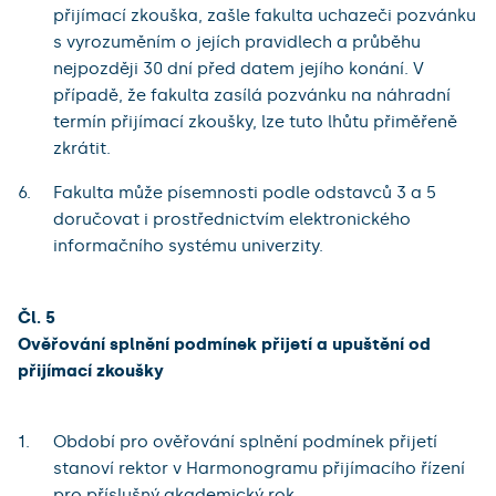
přijímací zkouška, zašle fakulta uchazeči pozvánku
s vyrozuměním o jejích pravidlech a průběhu
nejpozději 30 dní před datem jejího konání. V
případě, že fakulta zasílá pozvánku na náhradní
termín přijímací zkoušky, lze tuto lhůtu přiměřeně
zkrátit.
Fakulta může písemnosti podle odstavců 3 a 5
doručovat i prostřednictvím elektronického
informačního systému univerzity.
Čl. 5
Ověřování splnění podmínek přijetí a upuštění od
přijímací zkoušky
Období pro ověřování splnění podmínek přijetí
stanoví rektor v Harmonogramu přijímacího řízení
pro příslušný akademický rok.