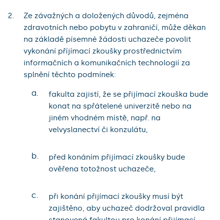
Ze závažných a doložených důvodů, zejména
zdravotních nebo pobytu v zahraničí, může děkan
na základě písemné žádosti uchazeče povolit
vykonání příjímací zkoušky prostřednictvím
informačních a komunikačních technologií za
splnění těchto podmínek:
a.
fakulta zajistí, že se přijímací zkouška bude
konat na spřátelené univerzitě nebo na
jiném vhodném místě, např. na
velvyslanectví či konzulátu,
b.
před konáním přijímací zkoušky bude
ověřena totožnost uchazeče,
c.
při konání přijímací zkoušky musí být
zajištěno, aby uchazeč dodržoval pravidla
stanovená fakultou pro konání přijímací