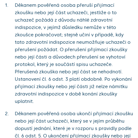
Děkanem pověřená osoba přeruší přijímací
zkoušku nebo její část uchazeči, jestliže o to
uchazeč požádá z důvodu náhlé zdravotní
indispozice, v jejímž důsledku nemůže v této
zkoušce pokračovat; stejně učiní v případě, kdy
tato zdravotní indispozice neumožňuje uchazeči o
přerušení požádat. O přerušení přijímací zkoušky
nebo její části a důvodech přerušení se vyhotoví
protokol, který je součástí spisu uchazeče.
Přerušená zkouška nebo její část se nehodnotí.
Ustanovení čl. 6 odst. 3 platí obdobně. Po vykonání
přijímací zkoušky nebo její části již nelze námitku
zdravotní indispozice v době konání zkoušky
uplatnit.
Děkanem pověřená osoba ukončí přijímací zkoušku
nebo její část uchazeči, který se v jejím průběhu
dopustí jednání, které je v rozporu s pravidly podle
čl. 6 odst. 5. O ukončení přijímací zkoušky nebo její