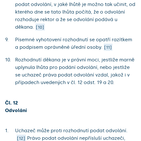
podat odvolání, v jaké lhůtě je možno tak učinit, od
kterého dne se tato lhůta počítá, že o odvolání
rozhoduje rektor a že se odvolání podává u
děkana.
10
Písemné vyhotovení rozhodnutí se opatří razítkem
a podpisem oprávněné úřední osoby.
11
Rozhodnutí děkana je v právní moci, jestliže marně
uplynula lhůta pro podání odvolání, nebo jestliže
se uchazeč práva podat odvolání vzdal, jakož i v
případech uvedených v čl. 12 odst. 19 a 20.
Čl. 12
Odvolání
Uchazeč může proti rozhodnutí podat odvolání.
Právo podat odvolání nepřísluší uchazeči,
12