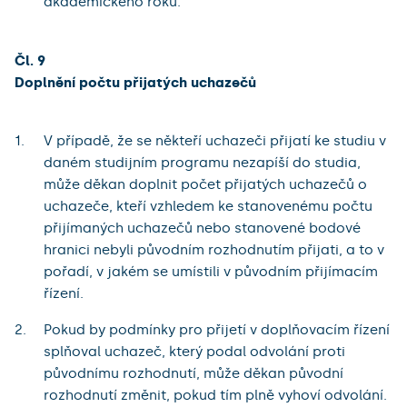
akademického roku.
Čl. 9
Doplnění počtu přijatých uchazečů
V případě, že se někteří uchazeči přijatí ke studiu v
daném studijním programu nezapíší do studia,
může děkan doplnit počet přijatých uchazečů o
uchazeče, kteří vzhledem ke stanovenému počtu
přijímaných uchazečů nebo stanovené bodové
hranici nebyli původním rozhodnutím přijati, a to v
pořadí, v jakém se umístili v původním přijímacím
řízení.
Pokud by podmínky pro přijetí v doplňovacím řízení
splňoval uchazeč, který podal odvolání proti
původnímu rozhodnutí, může děkan původní
rozhodnutí změnit, pokud tím plně vyhoví odvolání.