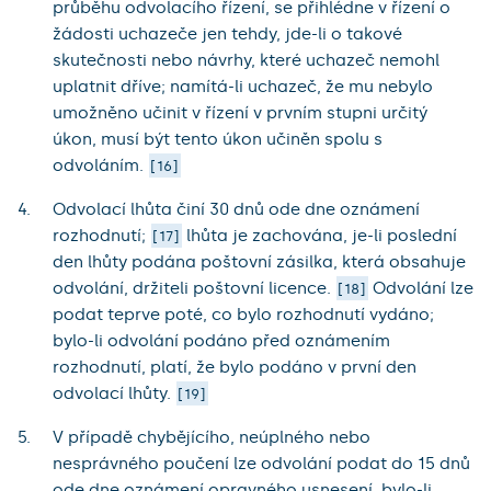
průběhu odvolacího řízení, se přihlédne v řízení o
žádosti uchazeče jen tehdy, jde-li o takové
skutečnosti nebo návrhy, které uchazeč nemohl
uplatnit dříve; namítá-li uchazeč, že mu nebylo
umožněno učinit v řízení v prvním stupni určitý
úkon, musí být tento úkon učiněn spolu s
odvoláním.
16
Odvolací lhůta činí 30 dnů ode dne oznámení
rozhodnutí;
lhůta je zachována, je-li poslední
17
den lhůty podána poštovní zásilka, která obsahuje
odvolání, držiteli poštovní licence.
Odvolání lze
18
podat teprve poté, co bylo rozhodnutí vydáno;
bylo-li odvolání podáno před oznámením
rozhodnutí, platí, že bylo podáno v první den
odvolací lhůty.
19
V případě chybějícího, neúplného nebo
nesprávného poučení lze odvolání podat do 15 dnů
ode dne oznámení opravného usnesení, bylo-li