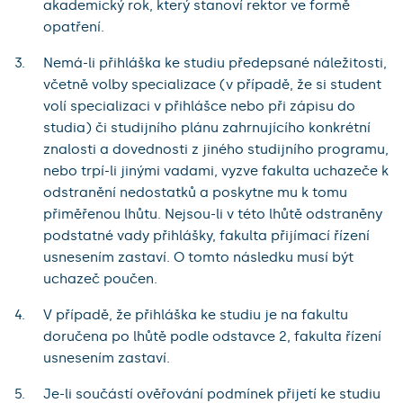
akademický rok, který stanoví rektor ve formě
opatření.
Nemá-li přihláška ke studiu předepsané náležitosti,
včetně volby specializace (v případě, že si student
volí specializaci v přihlášce nebo při zápisu do
studia) či studijního plánu zahrnujícího konkrétní
znalosti a dovednosti z jiného studijního programu,
nebo trpí-li jinými vadami, vyzve fakulta uchazeče k
odstranění nedostatků a poskytne mu k tomu
přiměřenou lhůtu. Nejsou-li v této lhůtě odstraněny
podstatné vady přihlášky, fakulta přijímací řízení
usnesením zastaví. O tomto následku musí být
uchazeč poučen.
V případě, že přihláška ke studiu je na fakultu
doručena po lhůtě podle odstavce 2, fakulta řízení
usnesením zastaví.
Je-li součástí ověřování podmínek přijetí ke studiu