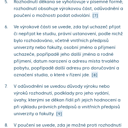
Rozhodnutí děkana se vyhotovuje v písemné formě;
rozhodnutí obsahuje výrokovou část, odůvodnění a
poučení o možnosti podat odvolání.
7
Ve výrokové části se uvede, zda byl uchazeč přijat
či nepřijat ke studiu, právní ustanovení, podle nichž
bylo rozhodováno, včetně vnitřních předpisů
univerzity nebo fakulty, osobní jméno a příjmení
uchazeče, popřípadě jeho další jména a rodné
příjmení, datum narození a adresu místa trvalého
pobytu, popřípadě další adresu pro doručování a
označení studia, o které v řízení jde.
8
V odůvodnění se uvedou důvody výroku nebo
výroků rozhodnutí, podklady pro jeho vydání,
úvahy, kterými se děkan řídil při jejich hodnocení a
při výkladu právních předpisů a vnitřních předpisů
univerzity a fakulty.
9
V poučení se uvede, zda je možné proti rozhodnutí