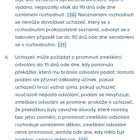
vydáno, nejpozději však do 90 dnů ode dne
oznámení rozhodnutí.
Neoznámení rozhodnutí
20
se nemůže dovolávat uchazeč, který se s
rozhodnutím prokazatelně seznámil; odvolat se v
takovém případě lze do 90 dnů ode dne seznámení
se s rozhodnutím.
21
Uchazeč může požádat o prominutí zmeškání
odvolání do 15 dnů ode dne, kdy pominula
překážka, která mu bránila odvolání podat; tomuto
podání lze přiznat odkladný účinek, pokud
uchazeči hrozí vážná újma; pokud uchazeč
současně nepodá odvolání, podání se nevyřizuje;
zmeškání odvolání se promine, prokáže-li uchazeč,
že překážkou byly závažné důvody, které nastaly
bez jeho zavinění; o prominutí zmeškání odvolání
rozhoduje usnesením děkan; zmeškání odvolání
nelze prominout, jestliže ode dne, kdy mělo být
podáno, uplynul jeden rok.
22