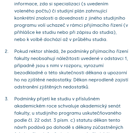
informace, zda si specializaci (s uvedením
voleného počtu) či studijní plán zahrnující
konkrétní znalosti a dovednosti z jiného studijního
programu volí uchazeč v rámci přijímacího řízení (v
přihlášce ke studiu nebo při zápisu do studia),
nebo k volbě dochází až v průběhu studia.
Pokud rektor shledá, že podmínky přijímacího řízení
fakulty neobsahují náležitosti uvedené v odstavci 1,
případně jsou s nimi v rozporu, vyrozumí
bezodkladně o této skutečnosti děkana a upozorní
ho na zjištěné nedostatky. Děkan neprodleně zajistí
odstranění zjištěných nedostatků.
Podmínky přijetí ke studiu v příslušném
akademickém roce schvaluje akademický senát
fakulty; u studijního programu uskutečňovaného
podle čl. 22 odst. 3 písm. c) statutu děkan tento
návrh podává po dohodě s děkany zúčastněných