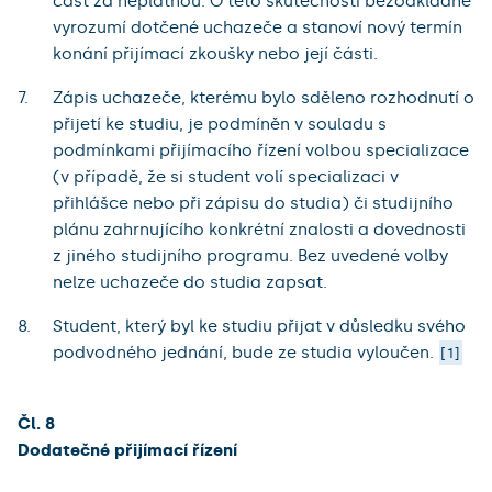
část za neplatnou. O této skutečnosti bezodkladně
vyrozumí dotčené uchazeče a stanoví nový termín
konání přijímací zkoušky nebo její části.
Zápis uchazeče, kterému bylo sděleno rozhodnutí o
přijetí ke studiu, je podmíněn v souladu s
podmínkami přijímacího řízení volbou specializace
(v případě, že si student volí specializaci v
přihlášce nebo při zápisu do studia) či studijního
plánu zahrnujícího konkrétní znalosti a dovednosti
z jiného studijního programu. Bez uvedené volby
nelze uchazeče do studia zapsat.
Student, který byl ke studiu přijat v důsledku svého
podvodného jednání, bude ze studia vyloučen.
1
Čl. 8
Dodatečné přijímací řízení