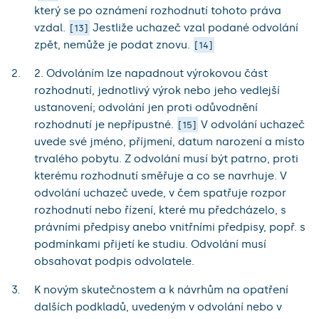
který se po oznámení rozhodnutí tohoto práva
vzdal.
Jestliže uchazeč vzal podané odvolání
13
zpět, nemůže je podat znovu.
14
2. Odvoláním lze napadnout výrokovou část
rozhodnutí, jednotlivý výrok nebo jeho vedlejší
ustanovení; odvolání jen proti odůvodnění
rozhodnutí je nepřípustné.
V odvolání uchazeč
15
uvede své jméno, příjmení, datum narození a místo
trvalého pobytu. Z odvolání musí být patrno, proti
kterému rozhodnutí směřuje a co se navrhuje. V
odvolání uchazeč uvede, v čem spatřuje rozpor
rozhodnutí nebo řízení, které mu předcházelo, s
právními předpisy anebo vnitřními předpisy, popř. s
podmínkami přijetí ke studiu. Odvolání musí
obsahovat podpis odvolatele.
K novým skutečnostem a k návrhům na opatření
dalších podkladů, uvedeným v odvolání nebo v