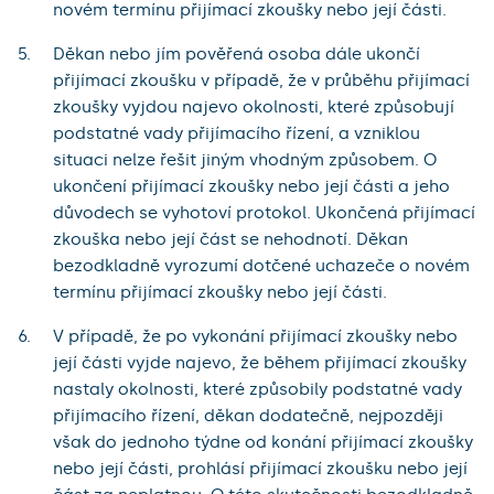
novém termínu přijímací zkoušky nebo její části.
Děkan nebo jím pověřená osoba dále ukončí
přijímací zkoušku v případě, že v průběhu přijímací
zkoušky vyjdou najevo okolnosti, které způsobují
podstatné vady přijímacího řízení, a vzniklou
situaci nelze řešit jiným vhodným způsobem. O
ukončení přijímací zkoušky nebo její části a jeho
důvodech se vyhotoví protokol. Ukončená přijímací
zkouška nebo její část se nehodnotí. Děkan
bezodkladně vyrozumí dotčené uchazeče o novém
termínu přijímací zkoušky nebo její části.
V případě, že po vykonání přijímací zkoušky nebo
její části vyjde najevo, že během přijímací zkoušky
nastaly okolnosti, které způsobily podstatné vady
přijímacího řízení, děkan dodatečně, nejpozději
však do jednoho týdne od konání přijímací zkoušky
nebo její části, prohlásí přijímací zkoušku nebo její