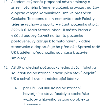
Akademický senát projednal návrh smlouvy o
zřízení věcného břemene uložení, provozu , údržby
a oprav veřejné komunikační sítě ve prospěch
Českého Telecomu,a.s. v nemovitostech Fakulty
tělesné výchovy a sportu – v části pozemku st.p.č.
299 v k.ú. Malá Strana, obec Hl.město Praha a
v části budovy čp.468 na tomto pozemku
postavené, vyjadřuje k tomuto návrhu kladné
stanovisko a doporučuje ho předložit Správní radě
UK k udělení předchozího souhlasu k uzavření
smlouvy.
AS UK projednal požadavky jednotlivých fakult a
součástí na odstranění havarijních stavů objektů
UK a schválil uvolnit následující částky:
a.
pro PřF 530 000 Kč na odstranění
havarijního stavu fasády a sochařské
výzdoby u hlavního vstupu do objektu
Albertov 6,