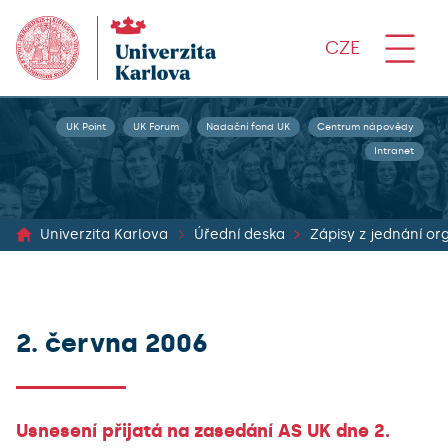
CZE
UK Point
UK Forum
Nadační fond UK
Centrum nápovědy
Intranet
Univerzita Karlova
Úřední deska
2. června 2006
Usnesení přijatá na zasedání AS UK dne 2.