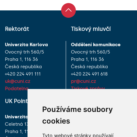
Rektorát
Tiskový mluvčí
Univerzita Karlova
Oddělení komunikace
Ovocný trh 560/5
Ovocný trh 560/5
Praha 1, 116 36
Praha 1, 116 36
Česká republika
Česká republika
+420 224 491 111
+420 224 491 618
uk@cuni.cz
pr@cuni.cz
Podatelna
Tiskové zprávy
UK Point
VŠECHNY KONTAKTY
Používáme soubory
Univerzita Karlova
MÁM DOTAZ
cookies
Celetná 13
Praha 1, 116 36
JAK K NÁM?
Tyto webové stránky používají