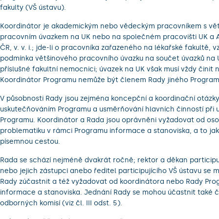
fakulty (VŠ ústavu).
Koordinátor je akademickým nebo vědeckým pracovníkem s vě
pracovním úvazkem na UK nebo na společném pracovišti UK a 
ČR, v. v. i.; jde-li o pracovníka zařazeného na lékařské fakultě, 
podmínka většinového pracovního úvazku na součet úvazků na 
příslušné fakultní nemocnici; úvazek na UK však musí vždy činit 
Koordinátor Programu nemůže být členem Rady jiného Program
V působnosti Rady jsou zejména koncepční a koordinační otázky
uskutečňováním Programu a usměrňování hlavních činností při 
Programu. Koordinátor a Rada jsou oprávněni vyžadovat od oso
problematiku v rámci Programu informace a stanoviska, a to jak ú
písemnou cestou.
Rada se schází nejméně dvakrát ročně; rektor a děkan participuj
nebo jejich zástupci anebo ředitel participujícího VŠ ústavu se
Rady zúčastnit a též vyžadovat od koordinátora nebo Rady Pr
informace a stanoviska. Jednání Rady se mohou účastnit také 
odborných komisí (viz čl. III odst. 5).