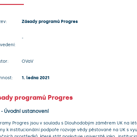
ev:
Zásady programů Progres
-
vedení:
tor:
OVaV
nnost:
1. ledna 2021
sady programů Progres
I - Úvodní ustanovení
ramy Progres jsou v souladu s Dlouhodobým záměrem UK na lé
ny k institucionální podpoře rozvoje vědy pěstované na UK s vyu
nčních prostředků, které stát poskytuje univerzitě jako „instituc