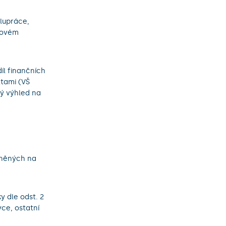
lupráce,
tovém
l finančních
ltami (VŠ
ný výhled na
tněných na
y dle odst. 2
yce, ostatní