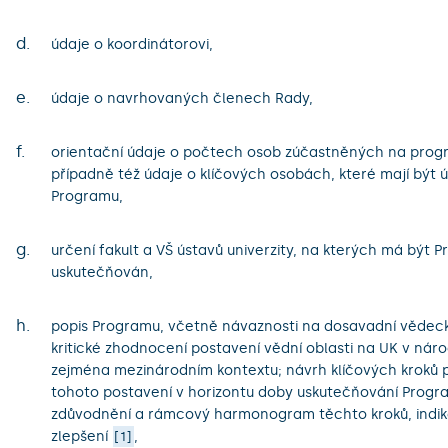
d.
údaje o koordinátorovi,
e.
údaje o navrhovaných členech Rady,
f.
orientační údaje o počtech osob zúčastněných na prog
případně též údaje o klíčových osobách, které mají být 
Programu,
g.
určení fakult a VŠ ústavů univerzity, na kterých má být 
uskutečňován,
h.
popis Programu, včetně návaznosti na dosavadní vědeck
kritické zhodnocení postavení vědní oblasti na UK v nár
zejména mezinárodním kontextu; návrh klíčových kroků p
tohoto postavení v horizontu doby uskutečňování Progr
zdůvodnění a rámcový harmonogram těchto kroků, indik
zlepšení
,
1