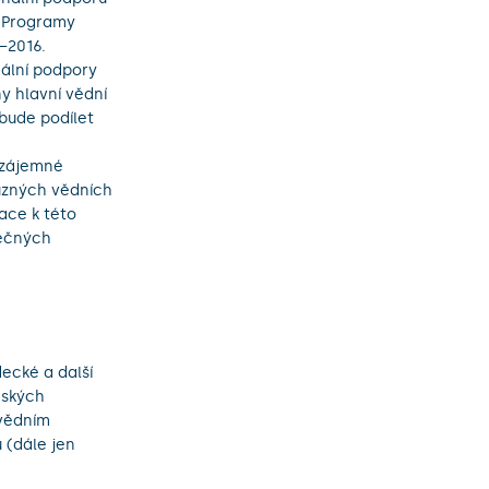
a Programy
–2016.
nální podpory
y hlavní vědní
 bude podílet
vzájemné
buzných vědních
ace k této
lečných
ecké a další
řských
 vědním
 (dále jen