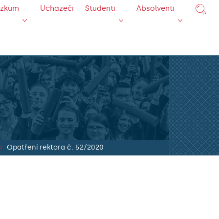
ýzkum
Uchazeči
Studenti
Absolventi
Opatření rektora č. 52/2020