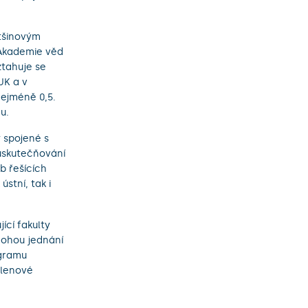
tšinovým
Akademie věd
vztahuje se
UK a v
nejméně 0,5.
u.
 spojené s
uskutečňování
b řešících
stní, tak i
ící fakulty
 mohou jednání
ogramu
členové