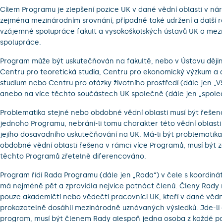
Cílem Programu je zlepšení pozice UK v dané vědní oblasti v ná
zejména mezinárodním srovnání; případně také udržení a další r
vzájemné spolupráce fakult a vysokoškolských ústavů UK a mez
spolupráce.
Program může být uskutečňován na fakultě, nebo v Ústavu dějin
Centru pro teoretická studia, Centru pro ekonomický výzkum a 
studium nebo Centru pro otázky životního prostředí (dále jen „VŠ
anebo na více těchto součástech UK společně (dále jen „spole
Problematika stejné nebo obdobné vědní oblasti musí být řešen
jednoho Programu, nebrání-li tomu charakter této vědní oblast
jejího dosavadního uskutečňování na UK. Má-li být problematik
obdobné vědní oblasti řešena v rámci více Programů, musí být 
těchto Programů zřetelně diferencováno.
Program řídí Rada Programu (dále jen „Rada“) v čele s koordin
má nejméně pět a zpravidla nejvíce patnáct členů. Členy Rady
pouze akademičtí nebo vědečtí pracovníci UK, kteří v dané vědní 
prokazatelně dosáhli mezinárodně uznávaných výsledků. Jde-li
program, musí být členem Rady alespoň jedna osoba z každé par