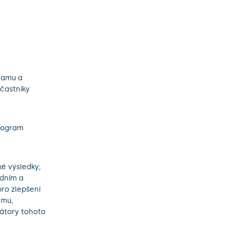
ramu a
účastníky
Program
é výsledky;
odním a
ro zlepšení
amu,
átory tohoto