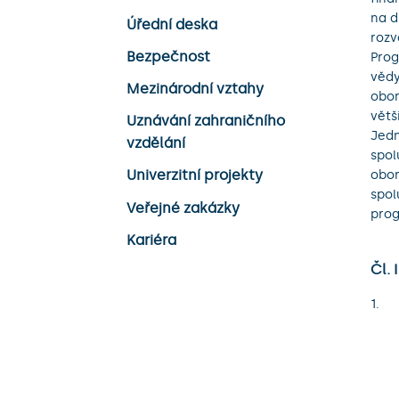
na d
Úřední deska
rozv
Bezpečnost
Prog
vědy
Mezinárodní vztahy
obor
větš
Uznávání zahraničního
Jedn
vzdělání
spol
Univerzitní projekty
obor
spol
Veřejné zakázky
prog
Kariéra
Čl. 