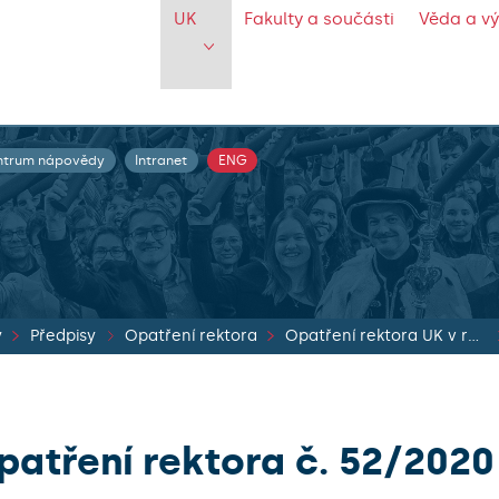
UK
Fakulty a součásti
Věda a v
ntrum nápovědy
Intranet
ENG
y
Předpisy
Opatření rektora
Opatření rektora UK v roce 2020
patření rektora č. 52/2020