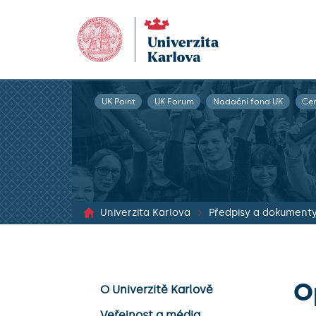
UK Point
UK Forum
Nadační fond UK
Ce
Univerzita Karlova
Předpisy a dokument
O
O Univerzitě Karlově
Veřejnost a média