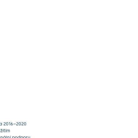
ta 2016–2020
žitím
ionální podporu