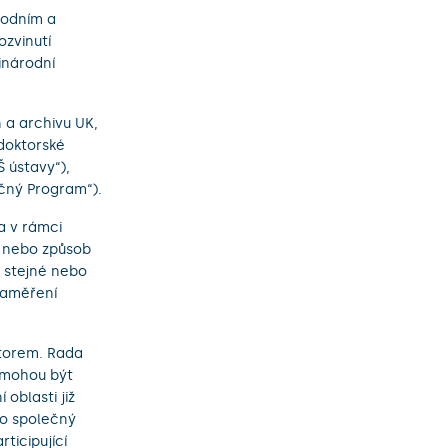
rodním a
ozvinutí
inárodní
 a archivu UK,
doktorské
 ústavy“),
čný Program“).
a v rámci
i nebo způsob
a stejné nebo
zaměření
átorem. Rada
 mohou být
oblasti již
 o společný
ticipující