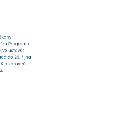
děkany
ášku Programu.
(VŠ ústavů)
dá do 20. října
UK a zároveň
su