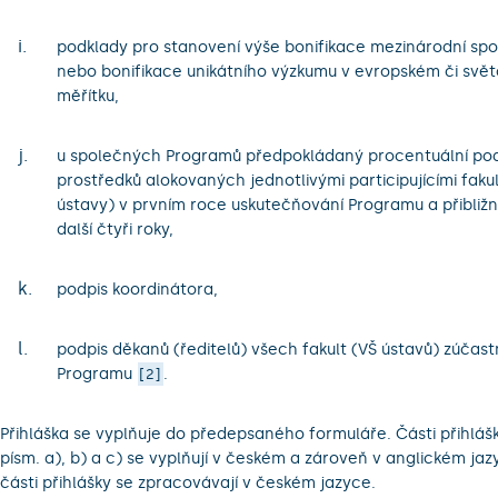
i.
podklady pro stanovení výše bonifikace mezinárodní spo
nebo bonifikace unikátního výzkumu v evropském či svě
měřítku,
j.
u společných Programů předpokládaný procentuální podí
prostředků alokovaných jednotlivými participujícími faku
ústavy) v prvním roce uskutečňování Programu a přibliž
další čtyři roky,
k.
podpis koordinátora,
l.
podpis děkanů (ředitelů) všech fakult (VŠ ústavů) zúčas
Programu
.
2
Přihláška se vyplňuje do předepsaného formuláře. Části přihlášk
písm. a), b) a c) se vyplňují v českém a zároveň v anglickém jaz
části přihlášky se zpracovávají v českém jazyce.