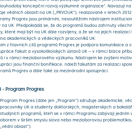
louhodobý koncepční rozvoj výzkumné organizace“. Navazují n
oje vědních oblastí na UK („PRVOUK“), realizované v letech 2012
ramy Progres jsou primárním, nesoutěžním nástrojem institucio
 na UK. Předpokládá se, že do programů budou zahrnuty všechn
y, které mají být na UK dále rozvíjeny, a že se na jejich realizaci
ina akademických a vědeckých pracovníků UK.
ím z hlavních cílů programů Progres je podpora komunikace a 
upráce fakult a vysokoškolských ústavů UK – v rámci blízce pří
ů i v rámci mezioborového výzkumu. Nástrojem ke zvýšení motiv
upráci jsou finanční bonifikace: náleží fakultám za realizaci spo
ramů Progres a dále také za mezinárodní spolupráci.
II - Program Progres
Program Progres (dále jen „Program“) sdružuje akademické, věd
pracovníky UK a studenty doktorských, magisterských a bakalá
studijních programů, kteří se v rámci Programu zabývají jedním
oborem v širším smyslu slova nebo mezioborovou problematikou
„vědní oblast“).