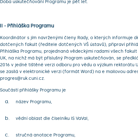
Doba uskutečňování Programu je pět let.
III - Přihláška Programu
Koordinátor s jím navrženými členy Rady, o kterých informuje 
dotčených fakult (ředitele dotčených VŠ ústavů), připraví přihl
Přihláška Programu, projednaná vědeckými radami všech fakult 
UK, na nichž má být příslušný Program uskutečňován, se předklá
2016 v jedné tištěné verzi odboru pro vědu a výzkum rektorátu 
se zasílá v elektronické verzi (formát Word) na e mailovou adre
progres@ruk.cuni.cz.
Součástí přihlášky Programu je
a.
název Programu,
b.
vědní oblast dle číselníku IS VaVaI,
c.
stručná anotace Programu,