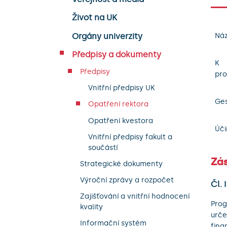
Život na UK
Orgány univerzity
Náz
Předpisy a dokumenty
K
Předpisy
pro
Vnitřní předpisy UK
Ges
Opatření rektora
Opatření kvestora
Úči
Vnitřní předpisy fakult a
součástí
Zá
Strategické dokumenty
Výroční zprávy a rozpočet
Čl. 
Zajišťování a vnitřní hodnocení
Prog
kvality
urče
Informační systém
fina