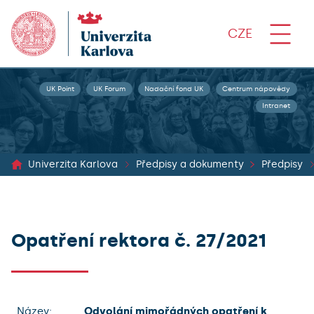
CZE
UK Point
UK Forum
Nadační fond UK
Centrum nápovědy
Intranet
Univerzita Karlova
Předpisy a dokumenty
Předpisy
Opatření rektora č. 27/2021
Název:
Odvolání mimořádných opatření k