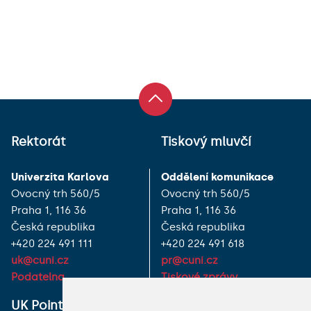
Rektorát
Tiskový mluvčí
Univerzita Karlova
Oddělení komunikace
Ovocný trh 560/5
Ovocný trh 560/5
Praha 1, 116 36
Praha 1, 116 36
Česká republika
Česká republika
+420 224 491 111
+420 224 491 618
uk@cuni.cz
pr@cuni.cz
Podatelna
Tiskové zprávy
UK Point
VŠECHNY KONTAKTY