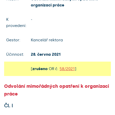
organizaci práce
K
-
provedení:
Gestor:
Kancelář rektora
Účinnost:
28. června 2021
[
zrušeno
OR č.
58/2021
]
Odvolání mimořádných opatření k organizaci
práce
Čl. I