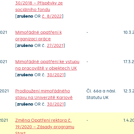
30/2018 – Příspěvky ze
sociálního fondu
[
zrušeno
OR
č. 8/2022
]
021
Mimořádné opatření k
-
10.3.
organizaci práce
[
zrušeno
OR č.
27/2021
]
021
Mimořádné opatření ke vstupu
-
17.3.
na pracoviště v objektech UK
[
zrušeno
OR č.
30/2021
]
2021
Prodloužení mimořádného
Čl. 66a a násl.
12.3.
stavu na Univerzitě Karlově
Statutu UK
[
zrušeno
OR č.
30/2021
]
2021
Změna Opatření rektora č.
-
1.4.2
19/2020 – Zásady programu
Start