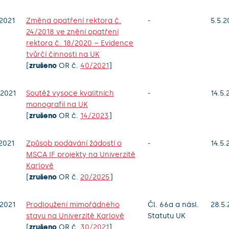
2021
Změna opatření rektora č.
-
5.5.2
24/2018 ve znění opatření
rektora č. 18/2020 – Evidence
tvůrčí činnosti na UK
[
zrušeno
OR č.
40/2021
]
2021
Soutěž vysoce kvalitních
-
14.5.
monografií na UK
[
zrušeno
OR č.
14/2023
]
2021
Způsob podávání žádostí o
-
14.5.
MSCA IF projekty na Univerzitě
Karlově
[
zrušeno
OR č.
20/2025
]
2021
Prodloužení mimořádného
Čl. 66a a násl.
28.5.
stavu na Univerzitě Karlově
Statutu UK
[
zrušeno
OR č.
30/2021
]