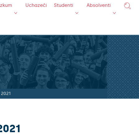
ýzkum
Uchazeči
Studenti
Absolventi
 2021
2021