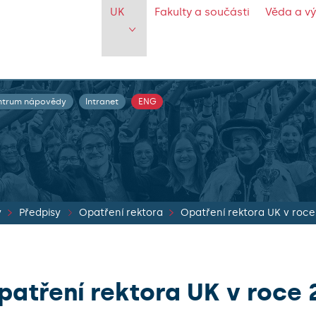
UK
Fakulty a součásti
Věda a v
ntrum nápovědy
Intranet
ENG
y
Předpisy
Opatření rektora
Opatření rektora UK v roce
patření rektora UK v roce 