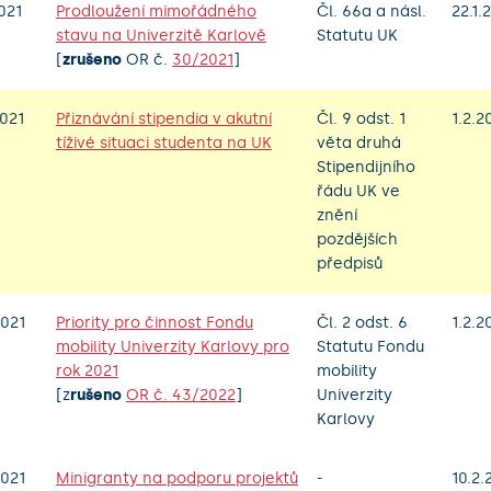
021
Prodloužení mimořádného
Čl. 66a a násl.
22.1.
stavu na Univerzitě Karlově
Statutu UK
[
zrušeno
OR č.
30/2021
]
021
Přiznávání stipendia v akutní
Čl. 9 odst. 1
1.2.2
tíživé situaci studenta na UK
věta druhá
Stipendijního
řádu UK ve
znění
pozdějších
předpisů
021
Priority pro činnost Fondu
Čl. 2 odst. 6
1.2.2
mobility Univerzity Karlovy pro
Statutu Fondu
rok 2021
mobility
[z
rušeno
OR č. 43/2022
]
Univerzity
Karlovy
021
Minigranty na podporu projektů
-
10.2.