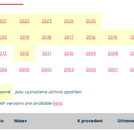
021
2022
2023
2024
2025
020
2019
2018
2017
2016
2015
2
013
2012
2011
2010
2009
2008
2
006
2005
2004
2003
2002
2001
2
revně
jsou vyznačena účinná opatření.
ish versions are available
here
.
lo
Název
K provedení
Účinnos