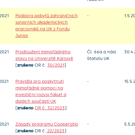
2021
Podpora pobytů zahraničních
-
1.5.2
juniorních akademických
pracovníků na UK z Fondu
Junior
2021
Prodloužení mimořádného
Čl. 66a a násl.
30.4.
stavu na Univerzitě Karlově
Statutu UK
[
zrušeno
OR č.
30/2021
]
2021
Pravidla pro poskytnutí
-
15.5.
mimořádné pomoci na
investiční rozvoj fakult a
dalších součástí UK
[
zrušeno
OR č. 32/2023
]
2021
Zásady programu Cooperatio
-
5.5.2
[
zrušeno
OR č.
22/2023
]