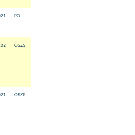
021
PO
2021
OSZS
021
OSZS