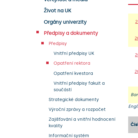
Život na UK
Orgány univerzity
2
Předpisy a dokumenty
2
Předpisy
Vnitřní předpisy UK
2
Opatření rektora
2
Opatření kvestora
Vnitřní předpisy fakult a
součástí
Ba
Strategické dokumenty
Engl
Výroční zprávy a rozpočet
Zajišťování a vnitřní hodnocení
Čís
kvality
Informační systém