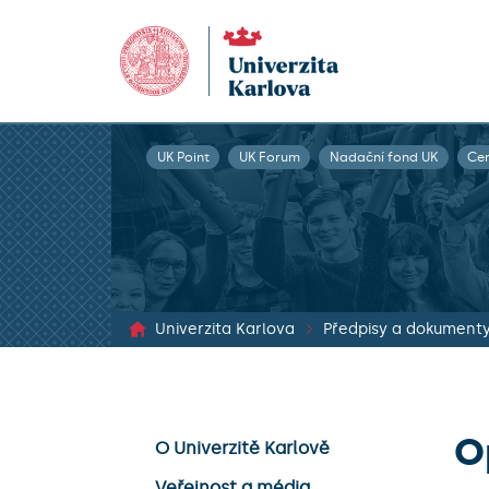
UK Point
UK Forum
Nadační fond UK
Ce
Univerzita Karlova
Předpisy a dokument
O
O Univerzitě Karlově
Veřejnost a média