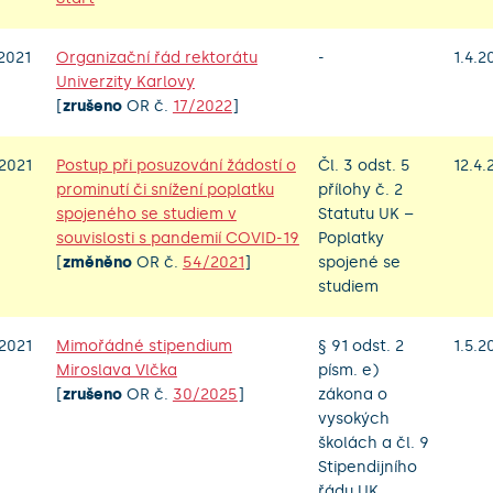
2021
Organizační řád rektorátu
-
1.4.2
Univerzity Karlovy
[
zrušeno
OR č.
17/2022
]
2021
Postup při posuzování žádostí o
Čl. 3 odst. 5
12.4.
prominutí či snížení poplatku
přílohy č. 2
spojeného se studiem v
Statutu UK –
souvislosti s pandemií COVID-19
Poplatky
[
změněno
OR č.
54/2021
]
spojené se
studiem
2021
Mimořádné stipendium
§ 91 odst. 2
1.5.2
Miroslava Vlčka
písm. e)
[
zrušeno
OR č.
30/2025
]
zákona o
vysokých
školách a čl. 9
Stipendijního
řádu UK