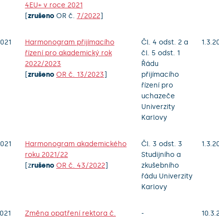
4EU+ v roce 2021
[
zrušeno
OR č.
7/2022
]
021
Harmonogram přijímacího
Čl. 4 odst. 2 a
1.3.2
řízení pro akademický rok
čl. 5 odst. 1
2022/2023
Řádu
[
zrušeno
OR č. 13/2023
]
přijímacího
řízení pro
uchazeče
Univerzity
Karlovy
021
Harmonogram akademického
Čl. 3 odst. 3
1.3.2
roku 2021/22
Studijního a
[z
rušeno
OR č. 43/2022
]
zkušebního
řádu Univerzity
Karlovy
021
Změna opatření rektora č.
-
10.3.