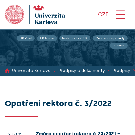
CZE
UK Point
UK Forum
Nadační fond UK
Centrum nápovědy
Intranet
Univerzita Karlova
Předpisy a dokumenty
Předpisy
Opatření rektora č. 3/2022
Název:
Změna opatření rektora č. 23/2021 –