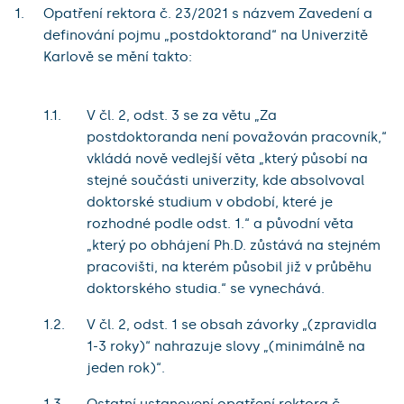
Opatření rektora č. 23/2021 s názvem Zavedení a
definování pojmu „postdoktorand“ na Univerzitě
Karlově se mění takto:
V čl. 2, odst. 3 se za větu „Za
postdoktoranda není považován pracovník,“
vkládá nově vedlejší věta „který působí na
stejné součásti univerzity, kde absolvoval
doktorské studium v období, které je
rozhodné podle odst. 1.“ a původní věta
„který po obhájení Ph.D. zůstává na stejném
pracovišti, na kterém působil již v průběhu
doktorského studia.“ se vynechává.
V čl. 2, odst. 1 se obsah závorky „(zpravidla
1-3 roky)“ nahrazuje slovy „(minimálně na
jeden rok)“.
Ostatní ustanovení opatření rektora č.