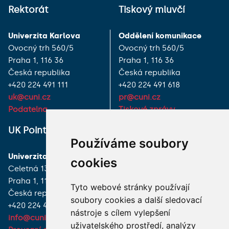
Rektorát
Tiskový mluvčí
Univerzita Karlova
Oddělení komunikace
Ovocný trh 560/5
Ovocný trh 560/5
Praha 1, 116 36
Praha 1, 116 36
Česká republika
Česká republika
+420 224 491 111
+420 224 491 618
uk@cuni.cz
pr@cuni.cz
Podatelna
Tiskové zprávy
UK Point
VŠECHNY KONTAKTY
Používáme soubory
Univerzita Karlova
MÁM DOTAZ
cookies
Celetná 13
Praha 1, 116 36
JAK K NÁM?
Tyto webové stránky používají
Česká republika
soubory cookies a další sledovací
+420 224 491 850
nástroje s cílem vylepšení
info@cuni.cz
uživatelského prostředí, analýzy